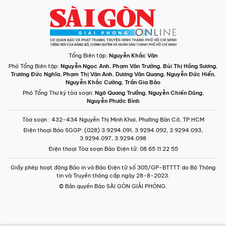
Tổng Biên tập:
Nguyễn Khắc Văn
Phó Tổng Biên tập:
Nguyễn Ngọc Anh
,
Phạm Văn Trường
,
Bùi Thị Hồng Sương
,
Trương Đức Nghĩa
,
Phạm Thị Vân Anh
,
Dương Văn Quang
,
Nguyễn Đức Hiển
,
Nguyễn Khắc Cường
,
Trần Gia Bảo
Phó Tổng Thư ký tòa soạn:
Ngô Quang Trưởng
,
Nguyễn Chiến Dũng
,
Nguyễn Phước Bình
Tòa soạn
: 432-434 Nguyễn Thị Minh Khai, Phường Bàn Cờ, TP.HCM
Điện thoại Báo SGGP
: (028) 3.9294.091, 3.9294.092, 3.9294.093,
3.9294.097, 3.9294.098
Điện thoại Tòa soạn Báo Điện tử
: 08 65 11 22 55
Giấy phép hoạt động Báo in và Báo Điện tử số 305/GP-BTTTT do Bộ Thông
tin và Truyền thông cấp ngày 28-8-2023.
© Bản quyền Báo SÀI GÒN GIẢI PHÓNG.