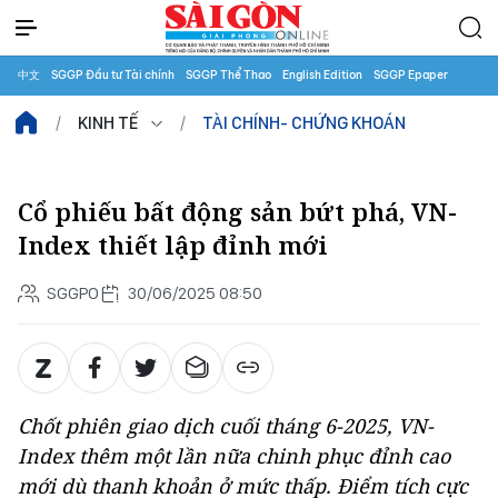
中文
SGGP Đầu tư Tài chính
SGGP Thể Thao
English Edition
SGGP Epaper
KINH TẾ
TÀI CHÍNH- CHỨNG KHOÁN
Cổ phiếu bất động sản bứt phá, VN-
Index thiết lập đỉnh mới
SGGPO
30/06/2025 08:50
Chốt phiên giao dịch cuối tháng 6-2025, VN-
Index thêm một lần nữa chinh phục đỉnh cao
mới dù thanh khoản ở mức thấp. Điểm tích cực