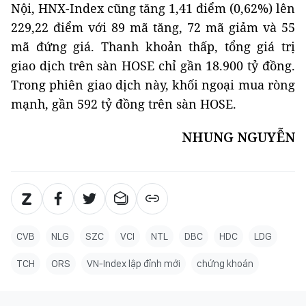
Nội, HNX-Index cũng tăng 1,41 điểm (0,62%) lên
229,22 điểm với 89 mã tăng, 72 mã giảm và 55
mã đứng giá. Thanh khoản thấp, tổng giá trị
giao dịch trên sàn HOSE chỉ gần 18.900 tỷ đồng.
Trong phiên giao dịch này, khối ngoại mua ròng
mạnh, gần 592 tỷ đồng trên sàn HOSE.
NHUNG NGUYỄN
CVB
NLG
SZC
VCI
NTL
DBC
HDC
LDG
TCH
ORS
VN-Index lập đỉnh mới
chứng khoán