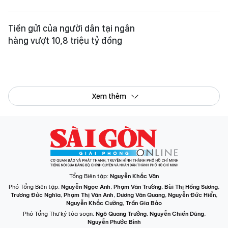
Tiền gửi của người dân tại ngân
hàng vượt 10,8 triệu tỷ đồng
Xem thêm
Tổng Biên tập:
Nguyễn Khắc Văn
Phó Tổng Biên tập:
Nguyễn Ngọc Anh
,
Phạm Văn Trường
,
Bùi Thị Hồng Sương
,
Trương Đức Nghĩa
,
Phạm Thị Vân Anh
,
Dương Văn Quang
,
Nguyễn Đức Hiển
,
Nguyễn Khắc Cường
,
Trần Gia Bảo
Phó Tổng Thư ký tòa soạn:
Ngô Quang Trưởng
,
Nguyễn Chiến Dũng
,
Nguyễn Phước Bình
Tòa soạn
: 432-434 Nguyễn Thị Minh Khai, Phường Bàn Cờ, TP.HCM
Điện thoại Báo SGGP
: (028) 3.9294.091, 3.9294.092, 3.9294.093,
3.9294.097, 3.9294.098