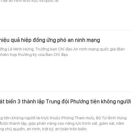
 đề an ninh khu vực và quốc tế.
hiệu quả hiệp đồng ứng phó an ninh mạng
ướng Lê Minh Hưng, Trưởng ban Chỉ đạo An ninh mạng quốc gia (Ban
 phiên họp thường kỳ của Ban Chỉ đạo.
t biển 3 thành lập Trung đội Phương tiện không người
g tiện không người lái trực thuộc Phòng Tham mưu, Bộ Tư lệnh Vùng
được thành lập, góp phần nâng cao năng lực trinh sát, giám sát, nắm
ng chủ quyền, an ninh, trật tự, an toàn trên biển.