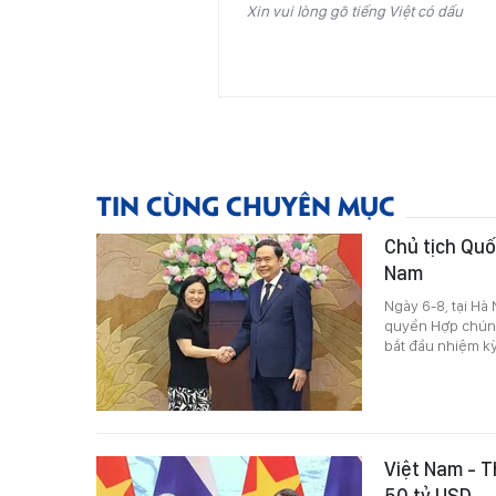
Xin vui lòng gõ tiếng Việt có dấu
TIN CÙNG CHUYÊN MỤC
Chủ tịch Quố
Nam
Ngày 6-8, tại Hà
quyền Hợp chúng
bắt đầu nhiệm kỳ
Việt Nam - T
50 tỷ USD