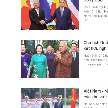
Chiều 6-8, tại T
kiêm Chủ tịch H
Nam; tiếp Đại sứ
tác.
Chủ tịch Quố
kết hữu ngh
Ngày 6-8, Chủ t
tịch Quốc hội Ng
hệ ngoại giao Th
Việt Nam - M
của khu vực
Hai bên sẽ tích 