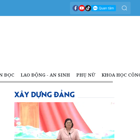
N ĐỌC
LAO ĐỘNG - AN SINH
PHỤ NỮ
KHOA HỌC CÔN
XÂY DỰNG ĐẢNG