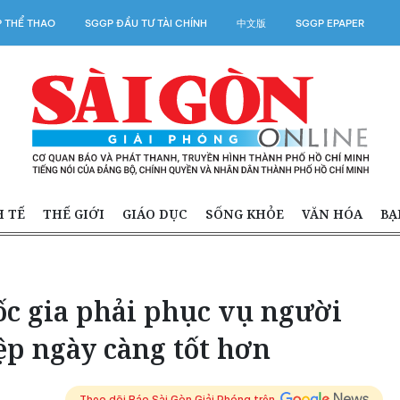
 THỂ THAO
SGGP ĐẦU TƯ TÀI CHÍNH
中文版
SGGP EPAPER
H TẾ
THẾ GIỚI
GIÁO DỤC
SỐNG KHỎE
VĂN HÓA
BẠ
ốc gia phải phục vụ người
ệp ngày càng tốt hơn
Theo dõi Báo Sài Gòn Giải Phóng trên