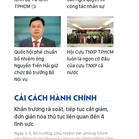
TPHCM
công tác nhân sự
Quốc hội phê chuẩn
Hội Cựu TNXP TPHCM
bổ nhiệm ông
luôn là ngọn cờ đầu
Nguyễn Tiến Hải giữ
của cựu TNXP cả
chức Bộ trưởng Bộ
nước
Nội vụ
CẢI CÁCH HÀNH CHÍNH
Khẩn trương rà soát, tiếp tục cắt giảm,
đơn giản hóa thủ tục liên quan đến 4
lĩnh vực
Ngày 2-5, Bộ trưởng, Chủ nhiệm Văn phòng Chính
phủ Đặng Xuân Phong ký Công văn 3905/VPCP-CĐS