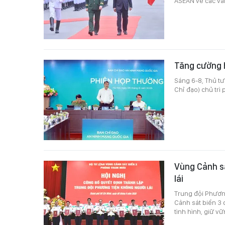
ASEAN về các vấn
Tăng cường 
Sáng 6-8, Thủ t
Chỉ đạo) chủ trì
Vùng Cảnh sá
lái
Trung đội Phươn
Cảnh sát biển 3 
tình hình, giữ vữ