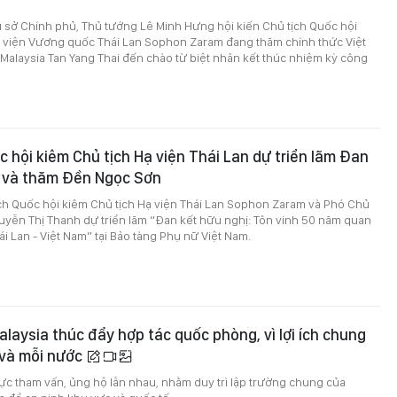
rụ sở Chính phủ, Thủ tướng Lê Minh Hưng hội kiến Chủ tịch Quốc hội
ạ viện Vương quốc Thái Lan Sophon Zaram đang thăm chính thức Việt
 Malaysia Tan Yang Thai đến chào từ biệt nhân kết thúc nhiệm kỳ công
c hội kiêm Chủ tịch Hạ viện Thái Lan dự triển lãm Đan
ị và thăm Đền Ngọc Sơn
ịch Quốc hội kiêm Chủ tịch Hạ viện Thái Lan Sophon Zaram và Phó Chủ
uyễn Thị Thanh dự triển lãm “Đan kết hữu nghị: Tôn vinh 50 năm quan
ái Lan - Việt Nam” tại Bảo tàng Phụ nữ Việt Nam.
alaysia thúc đẩy hợp tác quốc phòng, vì lợi ích chung
 và mỗi nước
cực tham vấn, ủng hộ lẫn nhau, nhằm duy trì lập trường chung của