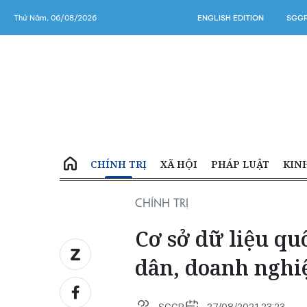
Thứ Năm, 06/08/2026
ENGLISH EDITION
SGGP
CHÍNH TRỊ
XÃ HỘI
PHÁP LUẬT
KIN
CHÍNH TRỊ
Cơ sở dữ liệu qu
dân, doanh nghi
SGGP
27/08/2021 23:23