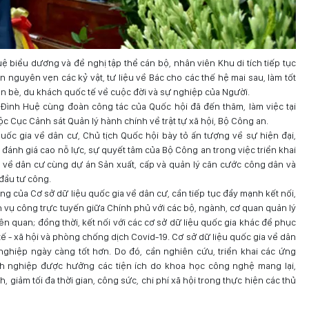
ệ biểu dương và đề nghị tập thể cán bộ, nhân viên Khu di tích tiếp tục
n nguyên vẹn các kỷ vật, tư liệu về Bác cho các thế hệ mai sau, làm tốt
bạn bè, du khách quốc tế về cuộc đời và sự nghiệp của Người.
Đình Huệ cùng đoàn công tác của Quốc hội đã đến thăm, làm việc tại
ộc Cục Cảnh sát Quản lý hành chính về trật tự xã hội, Bộ Công an.
uốc gia về dân cư, Chủ tịch Quốc hội bày tỏ ấn tượng về sự hiện đại,
 đánh giá cao nỗ lực, sự quyết tâm của Bộ Công an trong việc triển khai
 về dân cư cùng dự án Sản xuất, cấp và quản lý căn cước công dân và
 đầu tư công.
ng của Cơ sở dữ liệu quốc gia về dân cư, cần tiếp tục đẩy mạnh kết nối,
ch vụ công trực tuyến giữa Chính phủ với các bộ, ngành, cơ quan quản lý
liên quan; đồng thời, kết nối với các cơ sở dữ liệu quốc gia khác để phục
tế - xã hội và phòng chống dịch Covid-19. Cơ sở dữ liệu quốc gia về dân
ghiệp ngày càng tốt hơn. Do đó, cần nghiên cứu, triển khai các ứng
nh nghiệp được hưởng các tiện ích do khoa học công nghệ mang lại,
, giảm tối đa thời gian, công sức, chi phí xã hội trong thực hiện các thủ