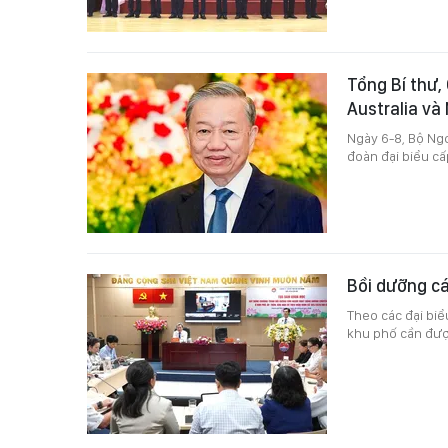
Tổng Bí thư,
Australia và
Ngày 6-8, Bộ Ngo
đoàn đại biểu cấ
Bồi dưỡng cá
Theo các đại bi
khu phố cần được