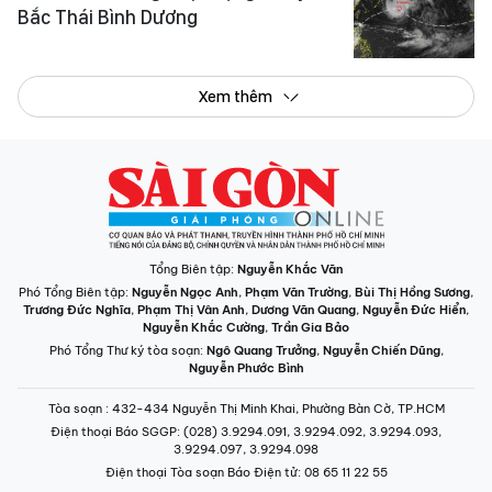
Bắc Thái Bình Dương
Xem thêm
Tổng Biên tập:
Nguyễn Khắc Văn
Phó Tổng Biên tập:
Nguyễn Ngọc Anh
,
Phạm Văn Trường
,
Bùi Thị Hồng Sương
,
Trương Đức Nghĩa
,
Phạm Thị Vân Anh
,
Dương Văn Quang
,
Nguyễn Đức Hiển
,
Nguyễn Khắc Cường
,
Trần Gia Bảo
Phó Tổng Thư ký tòa soạn:
Ngô Quang Trưởng
,
Nguyễn Chiến Dũng
,
Nguyễn Phước Bình
Tòa soạn
: 432-434 Nguyễn Thị Minh Khai, Phường Bàn Cờ, TP.HCM
Điện thoại Báo SGGP
: (028) 3.9294.091, 3.9294.092, 3.9294.093,
3.9294.097, 3.9294.098
Điện thoại Tòa soạn Báo Điện tử
: 08 65 11 22 55