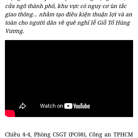
cửa ngõ thành phố, khu vực có nguy cơ ùn tắc
giao thông… nhằm tạo điều kiện thuận lợi và an
toàn cho người dân về quê nghỉ lễ Giỗ Tổ Hùng
Vương.
Chiều 4-4, Phòng CSGT (PC08), Công an TPHCM