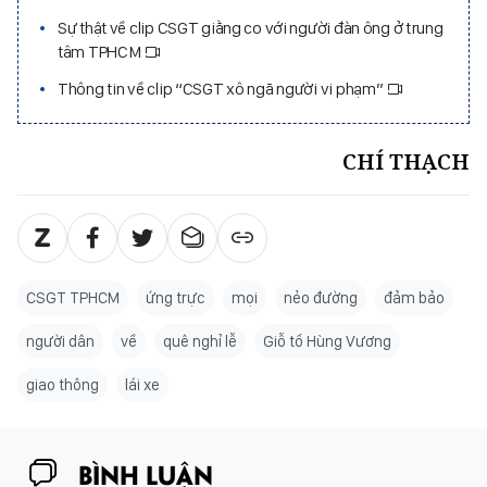
Sự thật về clip CSGT giằng co với người đàn ông ở trung
tâm TPHCM
Thông tin về clip “CSGT xô ngã người vi phạm”
CHÍ THẠCH
CSGT TPHCM
ứng trực
mọi
nẻo đường
đảm bảo
người dân
về
quê nghỉ lễ
Giỗ tổ Hùng Vương
giao thông
lái xe
BÌNH LUẬN