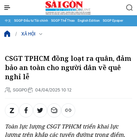
中文
SGGP Đầu tư Tài chính
SGGP Thể Thao
English Edition
SGGP Epaper
XÃ HỘI
CSGT TPHCM đồng loạt ra quân, đảm
bảo an toàn cho người dân về quê
nghỉ lễ
SGGPO
04/04/2025 10:12
Toàn lực lượng CSGT TPHCM triển khai lực
lượng trên khắp các tuyến đường trọng điểm,