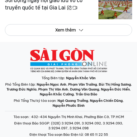
Sôi động ngày hội giao lưu võ cổ
truyền quốc tế tại Gia Lai
Xem thêm
Tổng Biên tập:
Nguyễn Khắc Văn
Phó Tổng Biên tập:
Nguyễn Ngọc Anh
,
Phạm Văn Trường
,
Bùi Thị Hồng Sương
,
Trương Đức Nghĩa
,
Phạm Thị Vân Anh
,
Dương Văn Quang
,
Nguyễn Đức Hiển
,
Nguyễn Khắc Cường
,
Trần Gia Bảo
Phó Tổng Thư ký tòa soạn:
Ngô Quang Trưởng
,
Nguyễn Chiến Dũng
,
Nguyễn Phước Bình
Tòa soạn
: 432-434 Nguyễn Thị Minh Khai, Phường Bàn Cờ, TP.HCM
Điện thoại Báo SGGP
: (028) 3.9294.091, 3.9294.092, 3.9294.093,
3.9294.097, 3.9294.098
Điện thoại Tòa soạn Báo Điện tử
: 08 65 11 22 55