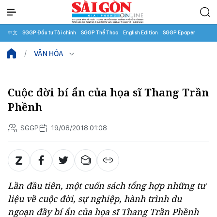
中文
SGGP Đầu tư Tài chính
SGGP Thể Thao
English Edition
SGGP Epaper
VĂN HÓA
Cuộc đời bí ẩn của họa sĩ Thang Trần
Phềnh
SGGP
19/08/2018 01:08
Lần đầu tiên, một cuốn sách tổng hợp những tư
liệu về cuộc đời, sự nghiệp, hành trình du
ngoạn đầy bí ẩn của họa sĩ Thang Trần Phềnh