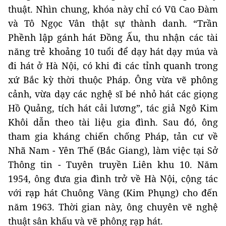
thuật. Nhìn chung, khóa này chỉ có Vũ Cao Đàm
và Tô Ngọc Vân thật sự thành danh. “Trần
Phềnh lập gánh hát Đồng Ấu, thu nhận các tài
năng trẻ khoảng 10 tuổi để dạy hát dạy múa và
đi hát ở Hà Nội, có khi đi các tỉnh quanh trong
xứ Bắc kỳ thời thuộc Pháp. Ông vừa vẽ phông
cảnh, vừa dạy các nghệ sĩ bé nhỏ hát các giọng
Hồ Quảng, tích hát cải lương”, tác giả Ngô Kim
Khôi dẫn theo tài liệu gia đình. Sau đó, ông
tham gia kháng chiến chống Pháp, tản cư về
Nhã Nam - Yên Thế (Bắc Giang), làm việc tại Sở
Thông tin - Tuyên truyền Liên khu 10. Năm
1954, ông đưa gia đình trở về Hà Nội, cộng tác
với rạp hát Chuông Vàng (Kim Phụng) cho đến
năm 1963. Thời gian này, ông chuyên vẽ nghệ
thuật sân khấu và vẽ phông rạp hát.