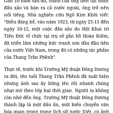
Gần 10 năm sau đó, tranh của ông liên tục được
đấu xảo và bán ra cả nước ngoài, ông trở nên
nổi tiếng. Nhà nghiên cứu Ngô Kim Khôi viết:
“Điều đáng kể, vào năm 1923, từ ngày 25-11 đến
ngày 10-12, một cuộc đấu xảo do Hội Khai trí
Tiến Đức tổ chức tại trụ sở gần hồ Hoàn Kiếm,
đã triển lãm những bức tranh sơn dầu đầu tiên
của nước Việt Nam, trong đó có những tác phẩm
của Thang Trần Phềnh”.
Thực tế, trước khi Trường Mỹ thuật Đông Dương
ra đời, tên tuổi Thang Trần Phềnh đã xuất hiện
nhưng ánh sao ấy bừng lên rồi nhanh chóng
nhạt mờ theo lớp bụi thời gian. Người ta không
còn nhớ đến ông. Trường Mỹ thuật Đông Dương
thành lập là một dấu ấn, một biến chuyển văn
hóa quan trọng trong lịch sử nước Việt, có ảnh