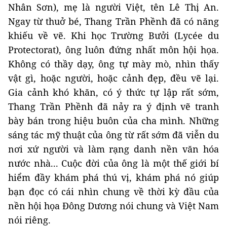
Nhân Sơn), mẹ là người Việt, tên Lê Thị An.
Ngay từ thuở bé, Thang Trần Phềnh đã có năng
khiếu về vẽ. Khi học Trường Bưởi (Lycée du
Protectorat), ông luôn đứng nhất môn hội họa.
Không có thầy dạy, ông tự mày mò, nhìn thấy
vật gì, hoặc người, hoặc cảnh đẹp, đều vẽ lại.
Gia cảnh khó khăn, có ý thức tự lập rất sớm,
Thang Trần Phềnh đã nảy ra ý định vẽ tranh
bày bán trong hiệu buôn của cha mình. Những
sáng tác mỹ thuật của ông từ rất sớm đã viễn du
nơi xứ người và làm rạng danh nền văn hóa
nước nhà... Cuộc đời của ông là một thế giới bí
hiểm đầy khám phá thú vị, khám phá nó giúp
bạn đọc có cái nhìn chung về thời kỳ đầu của
nền hội họa Đông Dương nói chung và Việt Nam
nói riêng.