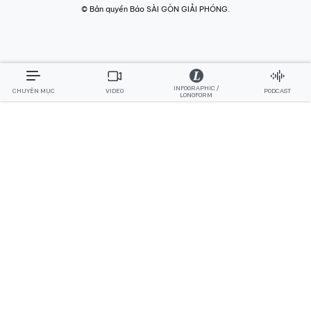
© Bản quyền Báo SÀI GÒN GIẢI PHÓNG.
INFOGRAPHIC /
CHUYÊN MỤC
VIDEO
PODCAST
LONGFORM