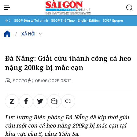
中文
SGGP Đầu tư Tài chính
SGGP Thể Thao
English Edition
SGGP Epaper
XÃ HỘI
Đà Nẵng: Giải cứu thành công cá heo
nặng 200kg bị mắc cạn
SGGPO
05/06/2025 08:12
Lực lượng Biên phòng Đà Nẵng đã kịp thời giải
cứu một con cá heo nặng 200kg bị mắc cạn tại
khu vực cầu 5, cảng Tiên Sa.