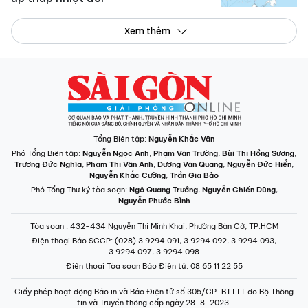
Xem thêm
Tổng Biên tập:
Nguyễn Khắc Văn
Phó Tổng Biên tập:
Nguyễn Ngọc Anh
,
Phạm Văn Trường
,
Bùi Thị Hồng Sương
,
Trương Đức Nghĩa
,
Phạm Thị Vân Anh
,
Dương Văn Quang
,
Nguyễn Đức Hiển
,
Nguyễn Khắc Cường
,
Trần Gia Bảo
Phó Tổng Thư ký tòa soạn:
Ngô Quang Trưởng
,
Nguyễn Chiến Dũng
,
Nguyễn Phước Bình
Tòa soạn
: 432-434 Nguyễn Thị Minh Khai, Phường Bàn Cờ, TP.HCM
Điện thoại Báo SGGP
: (028) 3.9294.091, 3.9294.092, 3.9294.093,
3.9294.097, 3.9294.098
Điện thoại Tòa soạn Báo Điện tử
: 08 65 11 22 55
Giấy phép hoạt động Báo in và Báo Điện tử số 305/GP-BTTTT do Bộ Thông
tin và Truyền thông cấp ngày 28-8-2023.