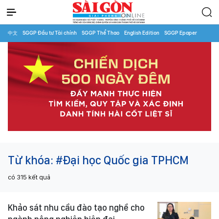
中文
SGGP Đầu tư Tài chính
SGGP Thể Thao
English Edition
SGGP Epaper
Từ khóa:
#Đại học Quốc gia TPHCM
có
315
kết quả
Khảo sát nhu cầu đào tạo nghề cho