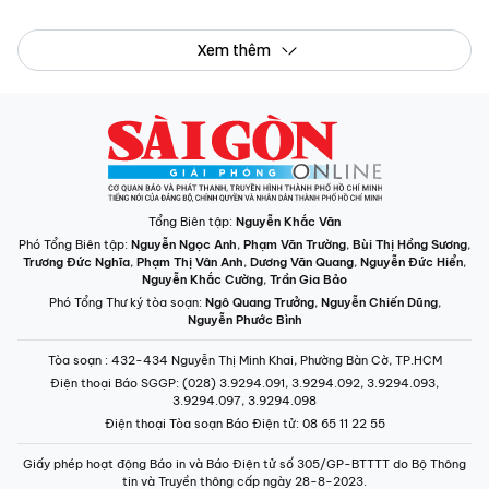
Xem thêm
Tổng Biên tập:
Nguyễn Khắc Văn
Phó Tổng Biên tập:
Nguyễn Ngọc Anh
,
Phạm Văn Trường
,
Bùi Thị Hồng Sương
,
Trương Đức Nghĩa
,
Phạm Thị Vân Anh
,
Dương Văn Quang
,
Nguyễn Đức Hiển
,
Nguyễn Khắc Cường
,
Trần Gia Bảo
Phó Tổng Thư ký tòa soạn:
Ngô Quang Trưởng
,
Nguyễn Chiến Dũng
,
Nguyễn Phước Bình
Tòa soạn
: 432-434 Nguyễn Thị Minh Khai, Phường Bàn Cờ, TP.HCM
Điện thoại Báo SGGP
: (028) 3.9294.091, 3.9294.092, 3.9294.093,
3.9294.097, 3.9294.098
Điện thoại Tòa soạn Báo Điện tử
: 08 65 11 22 55
Giấy phép hoạt động Báo in và Báo Điện tử số 305/GP-BTTTT do Bộ Thông
tin và Truyền thông cấp ngày 28-8-2023.