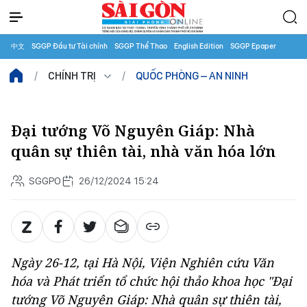
中文
SGGP Đầu tư Tài chính
SGGP Thể Thao
English Edition
SGGP Epaper
CHÍNH TRỊ
QUỐC PHÒNG – AN NINH
Đại tướng Võ Nguyên Giáp: Nhà
quân sự thiên tài, nhà văn hóa lớn
SGGPO
26/12/2024 15:24
Ngày 26-12, tại Hà Nội, Viện Nghiên cứu Văn
hóa và Phát triển tổ chức hội thảo khoa học "Đại
tướng Võ Nguyên Giáp: Nhà quân sự thiên tài,