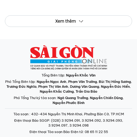
Xem thêm
Tổng Biên tập:
Nguyễn Khắc Văn
Phó Tổng Biên tập:
Nguyễn Ngọc Anh
,
Phạm Văn Trường
,
Bùi Thị Hồng Sương
,
Trương Đức Nghĩa
,
Phạm Thị Vân Anh
,
Dương Văn Quang
,
Nguyễn Đức Hiển
,
Nguyễn Khắc Cường
,
Trần Gia Bảo
Phó Tổng Thư ký tòa soạn:
Ngô Quang Trưởng
,
Nguyễn Chiến Dũng
,
Nguyễn Phước Bình
Tòa soạn
: 432-434 Nguyễn Thị Minh Khai, Phường Bàn Cờ, TP.HCM
Điện thoại Báo SGGP
: (028) 3.9294.091, 3.9294.092, 3.9294.093,
3.9294.097, 3.9294.098
Điện thoại Tòa soạn Báo Điện tử
: 08 65 11 22 55