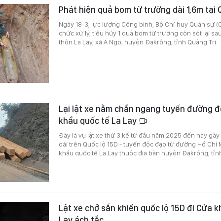
Phát hiện quả bom từ trường dài 1,6m tại
Ngày 18-3, lực lượng Công binh, Bộ Chỉ huy Quân sự (C
chức xử lý, tiêu hủy 1 quả bom từ trường còn sót lại sau
thôn La Lay, xã A Ngo, huyện Đakrông, tỉnh Quảng Trị.
Lại lật xe nằm chắn ngang tuyến đường đ
khẩu quốc tế La Lay
Đây là vụ lật xe thứ 3 kể từ đầu năm 2025 đến nay gây
dài trên Quốc lộ 15D - tuyến độc đạo từ đường Hồ Chí
khẩu quốc tế La Lay thuộc địa bàn huyện Đakrông, tỉnh
Lật xe chở sắn khiến quốc lộ 15D đi Cửa k
Lay ách tắc