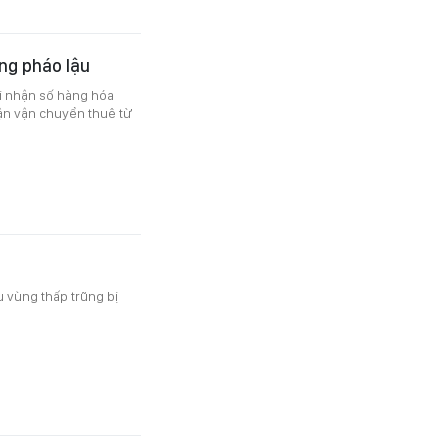
àng pháo lậu
i nhận số hàng hóa
ận vận chuyển thuê từ
u vùng thấp trũng bị