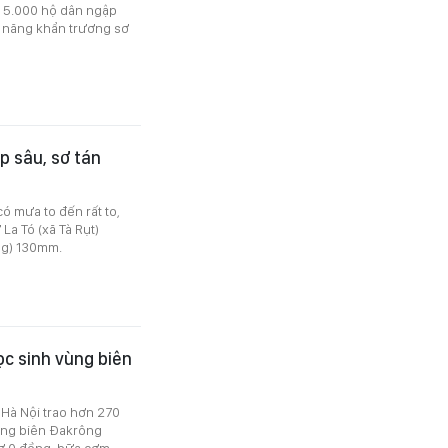
ơn 5.000 hộ dân ngập
c năng khẩn trương sơ
p sâu, sơ tán
có mưa to đến rất to,
a Tó (xã Tà Rụt)
ng) 130mm.
ọc sinh vùng biên
Hà Nội trao hơn 270
ùng biên Đakrông
hợ 0 đồng, bữa cơm