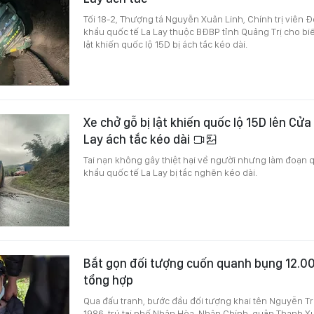
Tối 18-2, Thượng tá Nguyễn Xuân Linh, Chính trị viên
khẩu quốc tế La Lay thuộc BĐBP tỉnh Quảng Trị cho biế
lật khiến quốc lộ 15D bị ách tắc kéo dài.
Xe chở gỗ bị lật khiến quốc lộ 15D lên Cử
Lay ách tắc kéo dài
Tai nạn không gây thiệt hại về người nhưng làm đoạn 
khẩu quốc tế La Lay bị tắc nghẽn kéo dài.
Bắt gọn đối tượng cuốn quanh bụng 12.00
tổng hợp
Qua đấu tranh, bước đầu đối tượng khai tên Nguyễn T
1986, trú tại phố Nhân Hòa, Nhân Chính, quận Thanh Xu