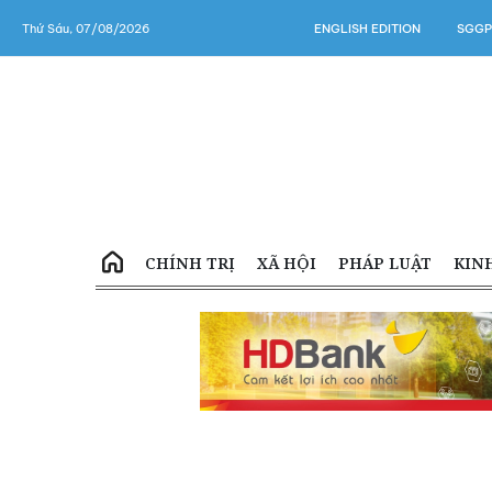
Thứ Sáu, 07/08/2026
ENGLISH EDITION
SGGP
CHÍNH TRỊ
XÃ HỘI
PHÁP LUẬT
KIN