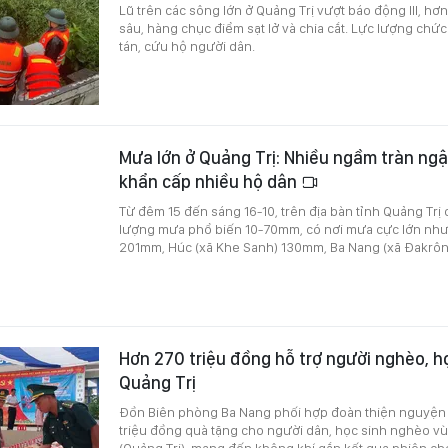
Lũ trên các sông lớn ở Quảng Trị vượt báo động III, h
sâu, hàng chục điểm sạt lở và chia cắt. Lực lượng chứ
tán, cứu hộ người dân.
Mưa lớn ở Quảng Trị: Nhiều ngầm tràn ngậ
khẩn cấp nhiều hộ dân
Từ đêm 15 đến sáng 16-10, trên địa bàn tỉnh Quảng Trị 
lượng mưa phổ biến 10-70mm, có nơi mưa cực lớn như L
201mm, Húc (xã Khe Sanh) 130mm, Ba Nang (xã Đakrô
Hơn 270 triệu đồng hỗ trợ người nghèo, h
Quảng Trị
Đồn Biên phòng Ba Nang phối hợp đoàn thiện nguyện 
triệu đồng quà tặng cho người dân, học sinh nghèo v
(Quảng Trị), mang đến không khí gắn kết qua phiên c