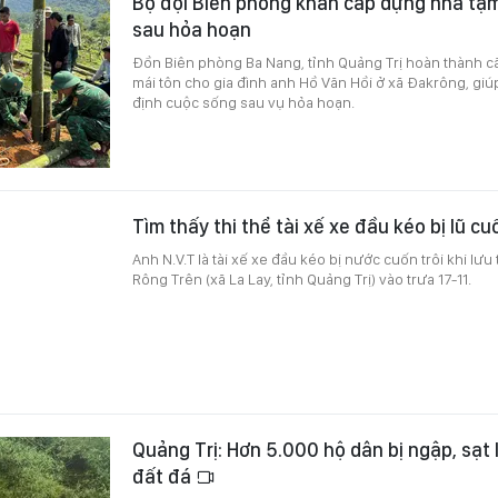
Bộ đội Biên phòng khẩn cấp dựng nhà tạm
sau hỏa hoạn
Đồn Biên phòng Ba Nang, tỉnh Quảng Trị hoàn thành că
mái tôn cho gia đình anh Hồ Văn Hồi ở xã Đakrông, gi
định cuộc sống sau vụ hỏa hoạn.
Tìm thấy thi thể tài xế xe đầu kéo bị lũ cu
Anh N.V.T là tài xế xe đầu kéo bị nước cuốn trôi khi lưu
Rông Trên (xã La Lay, tỉnh Quảng Trị) vào trưa 17-11.
Quảng Trị: Hơn 5.000 hộ dân bị ngập, sạt 
đất đá