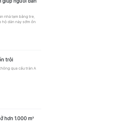
 giúp người dân
n nhà tạm bằng tre,
úp hộ dân này sớm ổn
ốn trôi
 thông qua cầu tràn A
lở hơn 1.000 m³