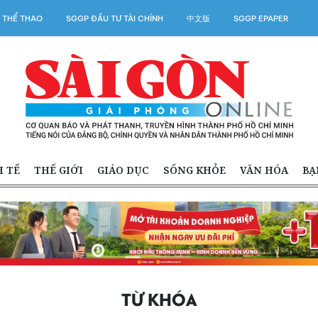
 THỂ THAO
SGGP ĐẦU TƯ TÀI CHÍNH
中文版
SGGP EPAPER
H TẾ
THẾ GIỚI
GIÁO DỤC
SỐNG KHỎE
VĂN HÓA
BẠ
TỪ KHÓA