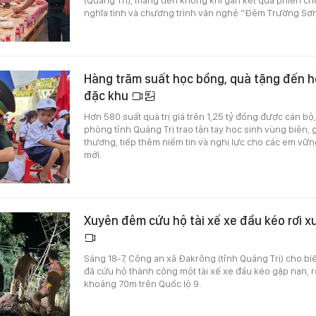
nghĩa tình và chương trình văn nghệ “Đêm Trường Sơn
Hàng trăm suất học bổng, quà tặng đến họ
đặc khu
Hơn 580 suất quà trị giá trên 1,25 tỷ đồng được cán bộ,
phòng tỉnh Quảng Trị trao tận tay học sinh vùng biên, 
thương, tiếp thêm niềm tin và nghị lực cho các em v
mới.
Xuyên đêm cứu hộ tài xế xe đầu kéo rơi 
Sáng 18-7, Công an xã Đakrông (tỉnh Quảng Trị) cho bi
đã cứu hộ thành công một tài xế xe đầu kéo gặp nạn, 
khoảng 70m trên Quốc lộ 9.