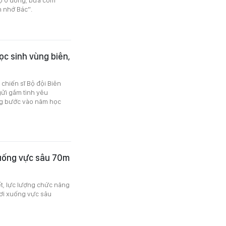
 nhớ Bác”.
c sinh vùng biên,
 chiến sĩ Bộ đội Biên
gửi gắm tình yêu
ững bước vào năm học
xuống vực sâu 70m
ết, lực lượng chức năng
rơi xuống vực sâu