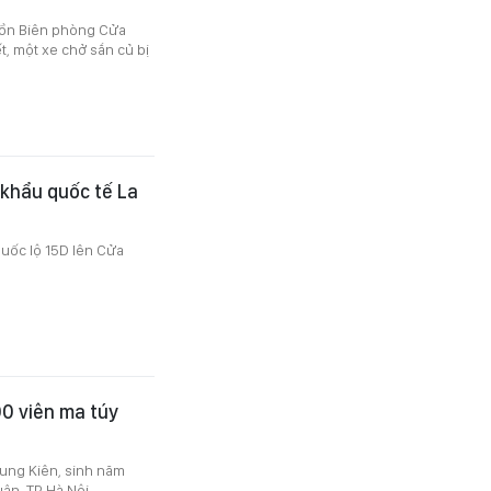
 Đồn Biên phòng Cửa
t, một xe chở sắn củ bị
a khẩu quốc tế La
quốc lộ 15D lên Cửa
0 viên ma túy
rung Kiên, sinh năm
ân, TP Hà Nội.