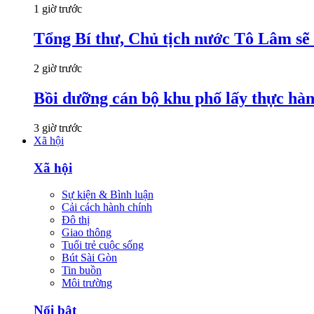
1 giờ trước
Tổng Bí thư, Chủ tịch nước Tô Lâm sẽ
2 giờ trước
Bồi dưỡng cán bộ khu phố lấy thực hà
3 giờ trước
Xã hội
Xã hội
Sự kiện & Bình luận
Cải cách hành chính
Đô thị
Giao thông
Tuổi trẻ cuộc sống
Bút Sài Gòn
Tin buồn
Môi trường
Nổi bật