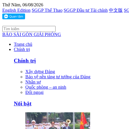
Thứ Năm, 06/08/2026
English Edition
SGGP Thể Thao
SGGP Đầu tư Tài chính
中文版
SG
BÁO SÀI GÒN GIẢI PHÓNG
Trang chủ
Chính trị
Chính trị
Xây dựng Đảng
Bảo vệ nền tảng tư tưởng của Đảng
Nhân sự
Quốc phòng – an ninh
Đối ngoại
Nổi bật