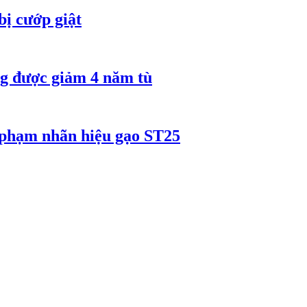
bị cướp giật
 được giảm 4 năm tù
 phạm nhãn hiệu gạo ST25