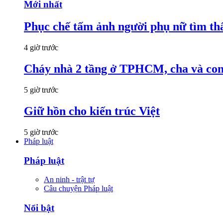
Mới nhất
Phục chế tấm ảnh người phụ nữ tìm thấ
4 giờ trước
Cháy nhà 2 tầng ở TPHCM, cha và con t
5 giờ trước
Giữ hồn cho kiến trúc Việt
5 giờ trước
Pháp luật
Pháp luật
An ninh - trật tự
Câu chuyện Pháp luật
Nổi bật