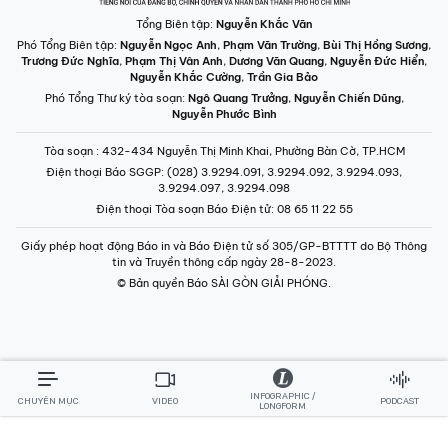
Phó Tổng Biên tập:
Nguyễn Ngọc Anh
,
Phạm Văn Trường
,
Bùi Thị Hồng Sương
,
Trương Đức Nghĩa
,
Phạm Thị Vân Anh
,
Dương Văn Quang
,
Nguyễn Đức Hiển
,
Nguyễn Khắc Cường
,
Trần Gia Bảo
Phó Tổng Thư ký tòa soạn:
Ngô Quang Trưởng
,
Nguyễn Chiến Dũng
,
Nguyễn Phước Bình
Tòa soạn
: 432-434 Nguyễn Thị Minh Khai, Phường Bàn Cờ, TP.HCM
Điện thoại Báo SGGP
: (028) 3.9294.091, 3.9294.092, 3.9294.093,
3.9294.097, 3.9294.098
Điện thoại Tòa soạn Báo Điện tử
: 08 65 11 22 55
Giấy phép hoạt động Báo in và Báo Điện tử số 305/GP-BTTTT do Bộ Thông
tin và Truyền thông cấp ngày 28-8-2023.
© Bản quyền Báo SÀI GÒN GIẢI PHÓNG.
INFOGRAPHIC /
CHUYÊN MỤC
VIDEO
PODCAST
LONGFORM