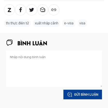
thị thực điện tử
xuất nhập cảnh
e-visa
visa
BÌNH LUẬN
GỬI BÌNH LUẬN