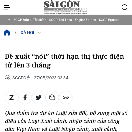
中文
SGGP Đầu tư Tài chính
SGGP Thể Thao
English Edition
SGGP Epaper
XÃ HỘI
Đề xuất “nới” thời hạn thị thực điện
tử lên 3 tháng
SGGPO
27/05/2023 03:34
Qua thẩm tra dự án Luật sửa đổi, bổ sung một số
điều của Luật Xuất cảnh, nhập cảnh của công
dân Việt Nam và Luật Nhập cảnh, xuất cảnh,