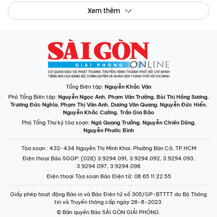
Xem thêm
Tổng Biên tập:
Nguyễn Khắc Văn
Phó Tổng Biên tập:
Nguyễn Ngọc Anh
,
Phạm Văn Trường
,
Bùi Thị Hồng Sương
,
Trương Đức Nghĩa
,
Phạm Thị Vân Anh
,
Dương Văn Quang
,
Nguyễn Đức Hiển
,
Nguyễn Khắc Cường
,
Trần Gia Bảo
Phó Tổng Thư ký tòa soạn:
Ngô Quang Trưởng
,
Nguyễn Chiến Dũng
,
Nguyễn Phước Bình
Tòa soạn
: 432-434 Nguyễn Thị Minh Khai, Phường Bàn Cờ, TP.HCM
Điện thoại Báo SGGP
: (028) 3.9294.091, 3.9294.092, 3.9294.093,
3.9294.097, 3.9294.098
Điện thoại Tòa soạn Báo Điện tử
: 08 65 11 22 55
Giấy phép hoạt động Báo in và Báo Điện tử số 305/GP-BTTTT do Bộ Thông
tin và Truyền thông cấp ngày 28-8-2023.
© Bản quyền Báo SÀI GÒN GIẢI PHÓNG.