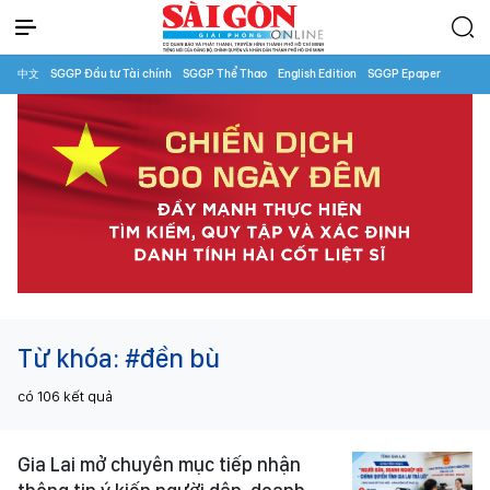
中文
SGGP Đầu tư Tài chính
SGGP Thể Thao
English Edition
SGGP Epaper
Từ khóa:
#đền bù
có
106
kết quả
Gia Lai mở chuyên mục tiếp nhận