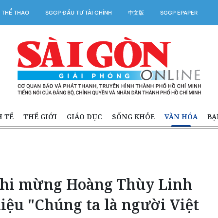
 THỂ THAO
SGGP ĐẦU TƯ TÀI CHÍNH
中文版
SGGP EPAPER
H TẾ
THẾ GIỚI
GIÁO DỤC
SỐNG KHỎE
VĂN HÓA
BẠ
Nhi mừng Hoàng Thùy Linh
liệu "Chúng ta là người Việt