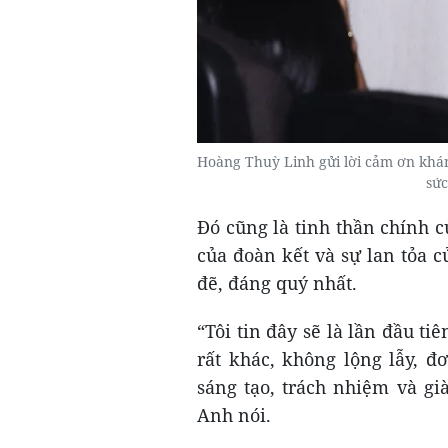
Hoàng Thuỳ Linh gửi lời cảm ơn khán 
sứ
Đó cũng là tinh thần chính 
của đoàn kết và sự lan tỏa 
đẽ, đáng quý nhất.
“Tôi tin đây sẽ là lần đầu t
rất khác, không lộng lẫy, đ
sáng tạo, trách nhiệm và gi
Anh nói.