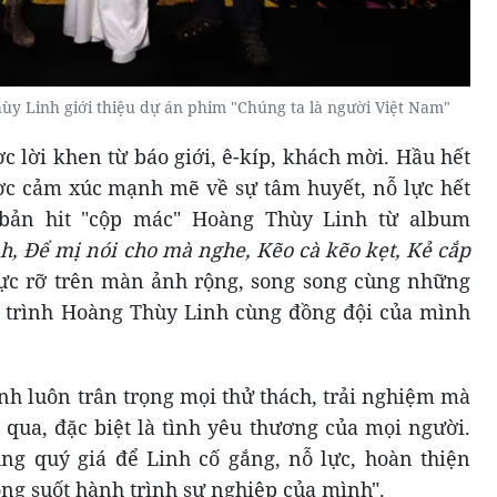
 Linh giới thiệu dự án phim "Chúng ta là người Việt Nam"
c lời khen từ báo giới, ê-kíp, khách mời. Hầu hết
ợc cảm xúc mạnh mẽ về sự tâm huyết, nỗ lực hết
ản hit "cộp mác" Hoàng Thùy Linh từ album
, Để mị nói cho mà nghe, Kẽo cà kẽo kẹt, Kẻ cắp
ực rỡ trên màn ảnh rộng, song song cùng những
á trình Hoàng Thùy Linh cùng đồng đội của mình
nh luôn trân trọng mọi thử thách, trải nghiệm mà
 qua, đặc biệt là tình yêu thương của mọi người.
ùng quý giá để Linh cố gắng, nỗ lực, hoàn thiện
ng suốt hành trình sự nghiệp của mình".