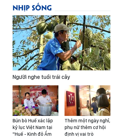
NHỊP SỐNG
Người nghe tuổi trái cây
Bún bò Huế xác lập
Thêm một ngày nghỉ,
kỷ lục Việt Nam tại
phụ nữ thêm cơ hội
"Huế - Kinh đô Ẩm
định vị vai trò