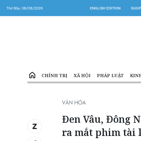
Thứ Bảy, 08/08/2026
ENGLISH EDITION
SGGP
CHÍNH TRỊ
XÃ HỘI
PHÁP LUẬT
KIN
VĂN HÓA
Đen Vâu, Đông 
ra mắt phim tài 