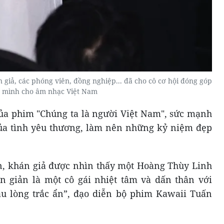
giả, các phóng viên, đồng nghiệp... đã cho cô cơ hội đóng góp
c mình cho âm nhạc Việt Nam
của phim "Chúng ta là người Việt Nam", sức mạnh
của tình yêu thương, làm nên những kỷ niệm đẹp
iên, khán giả được nhìn thấy một Hoàng Thùy Linh
ơn giản là một cô gái nhiệt tâm và dấn thân với
àu lòng trắc ẩn”, đạo diễn bộ phim Kawaii Tuấn