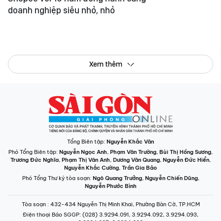
doanh nghiệp siêu nhỏ, nhỏ
Xem thêm
Tổng Biên tập:
Nguyễn Khắc Văn
Phó Tổng Biên tập:
Nguyễn Ngọc Anh
,
Phạm Văn Trường
,
Bùi Thị Hồng Sương
,
Trương Đức Nghĩa
,
Phạm Thị Vân Anh
,
Dương Văn Quang
,
Nguyễn Đức Hiển
,
Nguyễn Khắc Cường
,
Trần Gia Bảo
Phó Tổng Thư ký tòa soạn:
Ngô Quang Trưởng
,
Nguyễn Chiến Dũng
,
Nguyễn Phước Bình
Tòa soạn
: 432-434 Nguyễn Thị Minh Khai, Phường Bàn Cờ, TP.HCM
Điện thoại Báo SGGP
: (028) 3.9294.091, 3.9294.092, 3.9294.093,