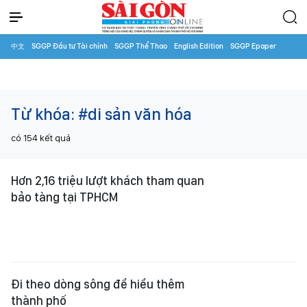
中文
SGGP Đầu tư Tài chính
SGGP Thể Thao
English Edition
SGGP Epaper
Từ khóa:
#di sản văn hóa
có
154
kết quả
Hơn 2,16 triệu lượt khách tham quan
bảo tàng tại TPHCM
Đi theo dòng sông để hiểu thêm
thành phố