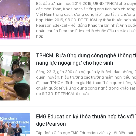
Bắt đầu từ năm học 2014-2015, UBND TPHCM phê duyệ
các môn Toán, Khoa học và tiếng Anh tích hợp chương 
Việt Nam trong các trường công lập”, gọi tắt là chương 
hợp. Năm 2015, Sở GD-ĐT TPHCM ký thỏa thuận hợp tác
Pearson Edexcel - Hội đồng Khảo thí lớn nhất Anh quố
nhận chuẩn Pearson Edexcel là chuẩn đầu ra của chươn
hợp.
TPHCM: Đưa ứng dụng công nghệ thông ti
năng lực ngoại ngữ cho học sinh
Sáng 23-3, gần 300 cán bộ quản lý là lãnh đạo phòng
quận, huyện, hiệu trưởng các trường mầm non, tiểu họ
địa bàn TPHCM đã tham gia Hội thảo “Làm quen tiếng
chuẩn quốc tế và ứng dụng công nghệ trong khảo sát
do Sở GD-ĐT TPHCM tổ chức.
EMG Education ký thỏa thuận hợp tác với
dục Pearson
Tập đoàn Giáo dục EMG Education vừa ký kết Biên bản 