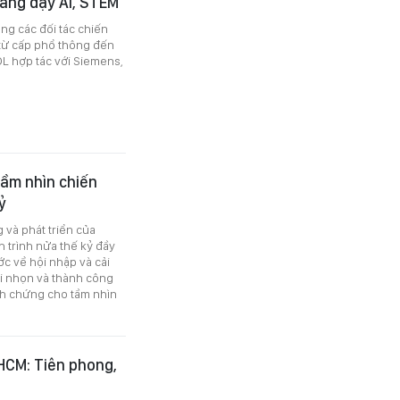
iảng dạy AI, STEM
ùng các đối tác chiến
I từ cấp phổ thông đến
DL hợp tác với Siemens,
Tầm nhìn chiến
ỷ
và phát triển của
 trình nửa thế kỷ đầy
ớc về hội nhập và cải
ũi nhọn và thành công
inh chứng cho tầm nhìn
HCM: Tiên phong,