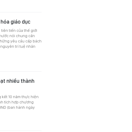
 hóa giáo dục
tiên tiến của thế giới
 nước nói chung cần
 những yêu cầu cấp bách
 nguyên trí tuệ nhân
đạt nhiều thành
 kết 10 năm thực hiện
nh tích hợp chương
UBND (ban hành ngày