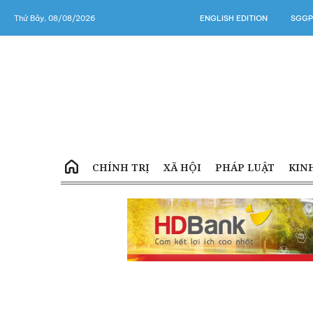
Thứ Bảy, 08/08/2026
ENGLISH EDITION
SGGP
CHÍNH TRỊ
XÃ HỘI
PHÁP LUẬT
KIN