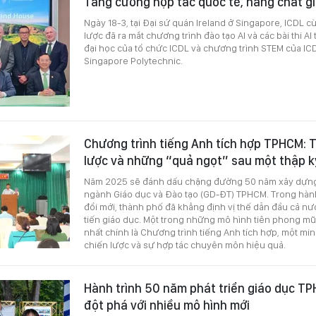
Tăng cường hợp tác quốc tế, nâng chất g
Ngày 18-3, tại Đại sứ quán Ireland ở Singapore, ICDL c
lược đã ra mắt chương trình đào tạo AI và các bài thi A
đại học của tổ chức ICDL và chương trình STEM của IC
Singapore Polytechnic.
Chương trình tiếng Anh tích hợp TPHCM: 
lược và những “quả ngọt” sau một thập k
Năm 2025 sẽ đánh dấu chặng đường 50 năm xây dựng 
ngành Giáo dục và Đào tạo (GD-ĐT) TPHCM. Trong hành
đổi mới, thành phố đã khẳng định vị thế dẫn đầu cả nư
tiến giáo dục. Một trong những mô hình tiên phong m
nhất chính là Chương trình tiếng Anh tích hợp, một m
chiến lược và sự hợp tác chuyên môn hiệu quả.
Hành trình 50 năm phát triển giáo dục TP
đột phá với nhiều mô hình mới