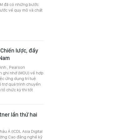
CM đã có những bước
nước về quy mô và chất
Chiến lược, đẩy
 Nam
Anh , Pearson
n ghi nhớ (MOU) về hợp
iệc ứng dụng trí tuệ
hỗ trợ quá trình chuyển
 tổ chức kỳ thi tốt
ner lần thứ hai
âu Á (ICDL Asia Digital
rường Cao đẳng nghề kỹ