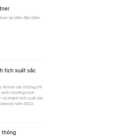
tner
tner tại diễn đàn Diễn
h tích xuất sắc
c lễ trao các chứng chỉ
 sinh chương trình
 có thành tích xuất sắc
n Edexcel năm 2023.
ổ thông