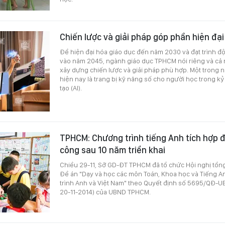
Chiến lược và giải pháp góp phần hiện đại
Để hiện đại hóa giáo dục đến năm 2030 và đạt trình độ 
vào năm 2045, ngành giáo dục TPHCM nói riêng và cả
xây dựng chiến lược và giải pháp phù hợp. Một trong
hiện nay là trang bị kỹ năng số cho người học trong kỷ
tạo (AI).
TPHCM: Chương trình tiếng Anh tích hợp 
công sau 10 năm triển khai
Chiều 29-11, Sở GD-ĐT TPHCM đã tổ chức Hội nghị tổng
Đề án "Dạy và học các môn Toán, Khoa học và Tiếng A
trình Anh và Việt Nam" theo Quyết định số 5695/QĐ-
20-11-2014) của UBND TPHCM.