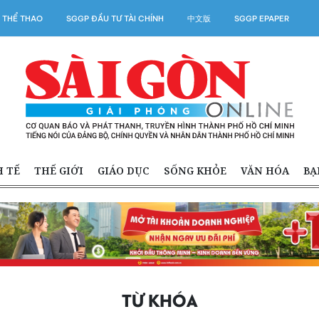
 THỂ THAO
SGGP ĐẦU TƯ TÀI CHÍNH
中文版
SGGP EPAPER
H TẾ
THẾ GIỚI
GIÁO DỤC
SỐNG KHỎE
VĂN HÓA
BẠ
TỪ KHÓA