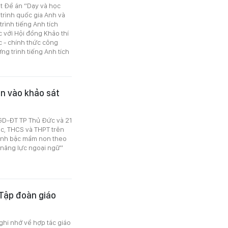
t Đề án “Dạy và học
trình quốc gia Anh và
trình tiếng Anh tích
 với Hội đồng Khảo thí
c - chính thức công
g trình tiếng Anh tích
n vào khảo sát
 GD-ĐT TP Thủ Đức và 21
c, THCS và THPT trên
 Anh bậc mầm non theo
 năng lực ngoại ngữ”
 Tập đoàn giáo
ghi nhớ về hợp tác giáo