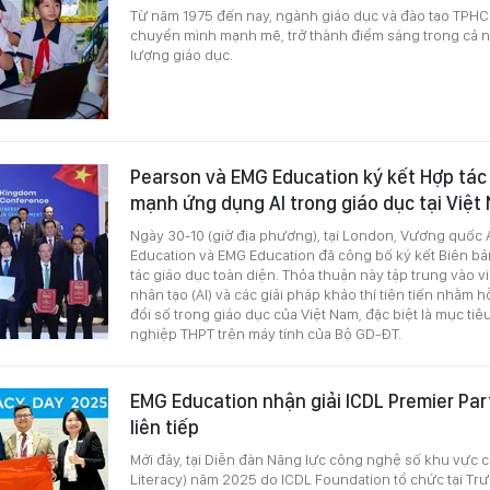
Từ năm 1975 đến nay, ngành giáo dục và đào tạo TPH
chuyển mình mạnh mẽ, trở thành điểm sáng trong cả 
lượng giáo dục.
Pearson và EMG Education ký kết Hợp tác 
mạnh ứng dụng AI trong giáo dục tại Việt
Ngày 30-10 (giờ địa phương), tại London, Vương quốc 
Education và EMG Education đã công bố ký kết Biên bả
tác giáo dục toàn diện. Thỏa thuận này tập trung vào v
nhân tạo (AI) và các giải pháp khảo thí tiên tiến nhằm 
đổi số trong giáo dục của Việt Nam, đặc biệt là mục tiêu
nghiệp THPT trên máy tính của Bộ GD-ĐT.
EMG Education nhận giải ICDL Premier Part
liên tiếp
Mới đây, tại Diễn đàn Năng lực công nghệ số khu vực ch
Literacy) năm 2025 do ICDL Foundation tổ chức tại T