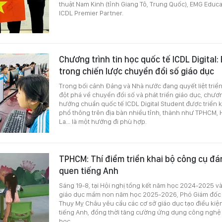
thuật Nam Kinh (tỉnh Giang Tô, Trung Quốc), EMG Educa
ICDL Premier Partner.
Chương trình tin học quốc tế ICDL Digital
trong chiến lược chuyển đổi số giáo dục
Trong bối cảnh Đảng và Nhà nước đang quyết liệt triển
đột phá về chuyển đổi số và phát triển giáo dục, chươn
hướng chuẩn quốc tế ICDL Digital Student được triển k
phổ thông trên địa bàn nhiều tỉnh, thành như TPHCM, 
La… là một hướng đi phù hợp.
TPHCM: Thí điểm triển khai bộ công cụ đán
quen tiếng Anh
Sáng 19-8, tại Hội nghị tổng kết năm học 2024-2025 và
giáo dục mầm non năm học 2025-2026, Phó Giám đố
Thụy Mỵ Châu yêu cầu các cơ sở giáo dục tạo điều kiệ
tiếng Anh, đồng thời tăng cường ứng dụng công nghệ 
học.