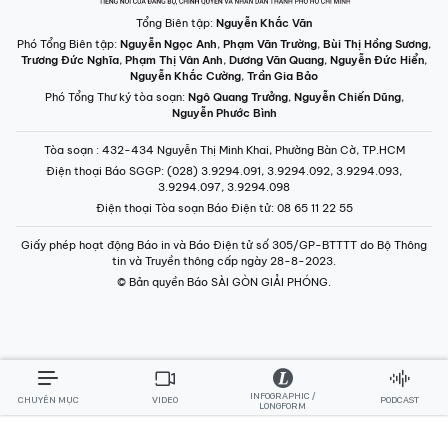
Tổng Biên tập:
Nguyễn Khắc Văn
Phó Tổng Biên tập:
Nguyễn Ngọc Anh
,
Phạm Văn Trường
,
Bùi Thị Hồng Sương
,
Trương Đức Nghĩa
,
Phạm Thị Vân Anh
,
Dương Văn Quang
,
Nguyễn Đức Hiển
,
Nguyễn Khắc Cường
,
Trần Gia Bảo
Phó Tổng Thư ký tòa soạn:
Ngô Quang Trưởng
,
Nguyễn Chiến Dũng
,
Nguyễn Phước Bình
Tòa soạn
: 432-434 Nguyễn Thị Minh Khai, Phường Bàn Cờ, TP.HCM
Điện thoại Báo SGGP
: (028) 3.9294.091, 3.9294.092, 3.9294.093,
3.9294.097, 3.9294.098
Điện thoại Tòa soạn Báo Điện tử
: 08 65 11 22 55
Giấy phép hoạt động Báo in và Báo Điện tử số 305/GP-BTTTT do Bộ Thông
tin và Truyền thông cấp ngày 28-8-2023.
© Bản quyền Báo SÀI GÒN GIẢI PHÓNG.
INFOGRAPHIC /
CHUYÊN MỤC
VIDEO
PODCAST
LONGFORM