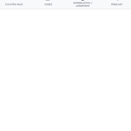
INFOGRAPHIC /
CHUYÊN MỤC
VIDEO
PODCAST
LONGFORM