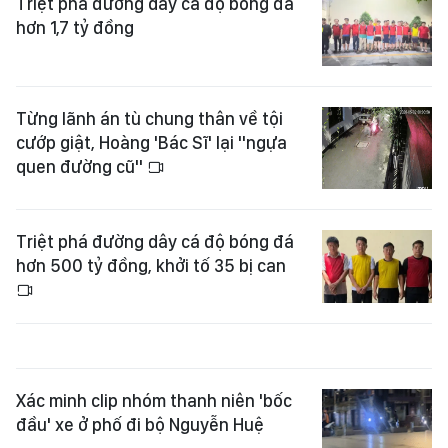
Triệt phá đường dây cá độ bóng đá
hơn 1,7 tỷ đồng
Từng lãnh án tù chung thân về tội
cướp giật, Hoàng 'Bác Sĩ' lại "ngựa
quen đường cũ"
Triệt phá đường dây cá độ bóng đá
hơn 500 tỷ đồng, khởi tố 35 bị can
Xác minh clip nhóm thanh niên 'bốc
đầu' xe ở phố đi bộ Nguyễn Huệ