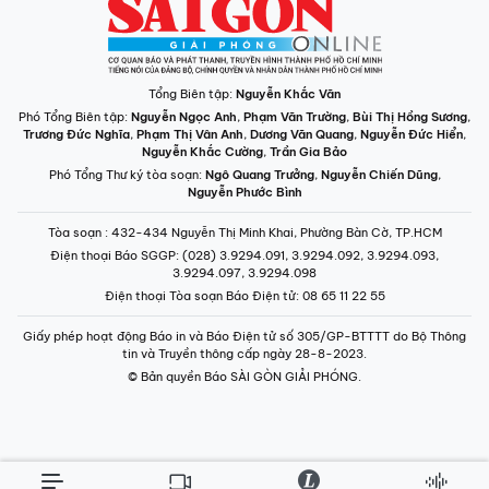
Tổng Biên tập:
Nguyễn Khắc Văn
Phó Tổng Biên tập:
Nguyễn Ngọc Anh
,
Phạm Văn Trường
,
Bùi Thị Hồng Sương
,
Trương Đức Nghĩa
,
Phạm Thị Vân Anh
,
Dương Văn Quang
,
Nguyễn Đức Hiển
,
Nguyễn Khắc Cường
,
Trần Gia Bảo
Phó Tổng Thư ký tòa soạn:
Ngô Quang Trưởng
,
Nguyễn Chiến Dũng
,
Nguyễn Phước Bình
Tòa soạn
: 432-434 Nguyễn Thị Minh Khai, Phường Bàn Cờ, TP.HCM
Điện thoại Báo SGGP
: (028) 3.9294.091, 3.9294.092, 3.9294.093,
3.9294.097, 3.9294.098
Điện thoại Tòa soạn Báo Điện tử
: 08 65 11 22 55
Giấy phép hoạt động Báo in và Báo Điện tử số 305/GP-BTTTT do Bộ Thông
tin và Truyền thông cấp ngày 28-8-2023.
© Bản quyền Báo SÀI GÒN GIẢI PHÓNG.