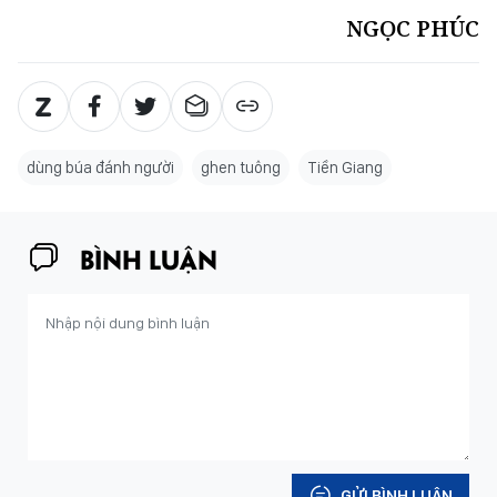
NGỌC PHÚC
dùng búa đánh người
ghen tuông
Tiền Giang
BÌNH LUẬN
GỬI BÌNH LUẬN