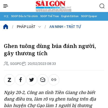
中文
SGGP Đầu tư Tài chính
SGGP Thể Thao
English Edition
SGGP Epaper
PHÁP LUẬT
AN NINH - TRẬT TỰ
Ghen tuông dùng búa đánh người,
gây thương tích
SGGPO
20/02/2023 08:33
Ngày 20-2, Công an tỉnh Tiền Giang cho biết
đang điều tra, làm rõ vụ ghen tuông trên địa
bàn huyện Chợ Gạo làm 1 người bị thương