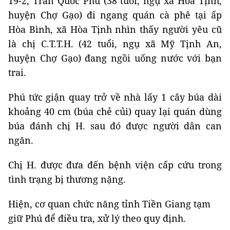
19-2, Trần Quốc Phú (38 tuổi, ngụ xã Hòa Tịnh,
huyện Chợ Gạo) đi ngang quán cà phê tại ấp
Hòa Bình, xã Hòa Tịnh nhìn thấy người yêu cũ
là chị C.T.T.H. (42 tuổi, ngụ xã Mỹ Tịnh An,
huyện Chợ Gạo) đang ngồi uống nước với bạn
trai.
Phú tức giận quay trở về nhà lấy 1 cây búa dài
khoảng 40 cm (búa chẻ củi) quay lại quán dùng
búa đánh chị H. sau đó được người dân can
ngăn.
Chị H. được đưa đến bệnh viện cấp cứu trong
tình trạng bị thương nặng.
Hiện, cơ quan chức năng tỉnh Tiền Giang tạm
giữ Phú để điều tra, xử lý theo quy định.