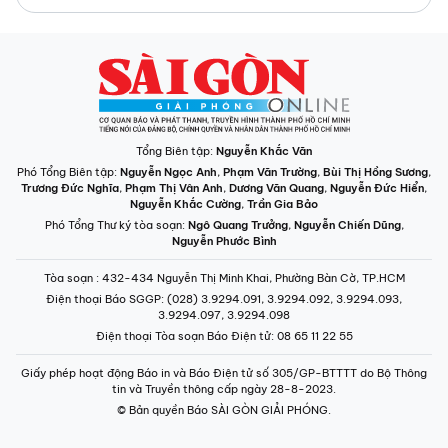
Tổng Biên tập:
Nguyễn Khắc Văn
Phó Tổng Biên tập:
Nguyễn Ngọc Anh
,
Phạm Văn Trường
,
Bùi Thị Hồng Sương
,
Trương Đức Nghĩa
,
Phạm Thị Vân Anh
,
Dương Văn Quang
,
Nguyễn Đức Hiển
,
Nguyễn Khắc Cường
,
Trần Gia Bảo
Phó Tổng Thư ký tòa soạn:
Ngô Quang Trưởng
,
Nguyễn Chiến Dũng
,
Nguyễn Phước Bình
Tòa soạn
: 432-434 Nguyễn Thị Minh Khai, Phường Bàn Cờ, TP.HCM
Điện thoại Báo SGGP
: (028) 3.9294.091, 3.9294.092, 3.9294.093,
3.9294.097, 3.9294.098
Điện thoại Tòa soạn Báo Điện tử
: 08 65 11 22 55
Giấy phép hoạt động Báo in và Báo Điện tử số 305/GP-BTTTT do Bộ Thông
tin và Truyền thông cấp ngày 28-8-2023.
© Bản quyền Báo SÀI GÒN GIẢI PHÓNG.