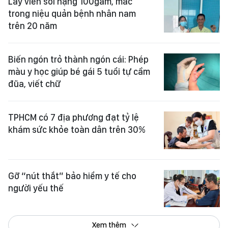
Lấy viên sỏi nặng 100gam, mắc
trong niệu quản bệnh nhân nam
trên 20 năm
Biến ngón trỏ thành ngón cái: Phép
màu y học giúp bé gái 5 tuổi tự cầm
đũa, viết chữ
TPHCM có 7 địa phương đạt tỷ lệ
khám sức khỏe toàn dân trên 30%
Gỡ “nút thắt” bảo hiểm y tế cho
người yếu thế
Xem thêm