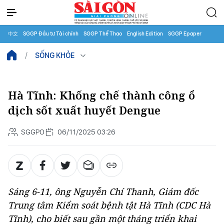
中文
SGGP Đầu tư Tài chính
SGGP Thể Thao
English Edition
SGGP Epaper
SỐNG KHỎE
Hà Tĩnh: Khống chế thành công ổ
dịch sốt xuất huyết Dengue
SGGPO
06/11/2025 03:26
Sáng 6-11, ông Nguyễn Chí Thanh, Giám đốc
Trung tâm Kiểm soát bệnh tật Hà Tĩnh (CDC Hà
Tĩnh), cho biết sau gần một tháng triển khai