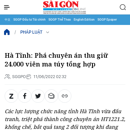
中文
SGGP Đầu tư Tài chính
SGGP Thể Thao
English Edition
SGGP Epaper
PHÁP LUẬT
Hà Tĩnh: Phá chuyên án thu giữ
24.000 viên ma túy tổng hợp
SGGPO
11/06/2022 02:32
Các lực lượng chức năng tỉnh Hà Tĩnh vừa đấu
tranh, triệt phá thành công chuyên án HT1221.2,
khống chế, bắt quả tang 2 đối tượng khi đang