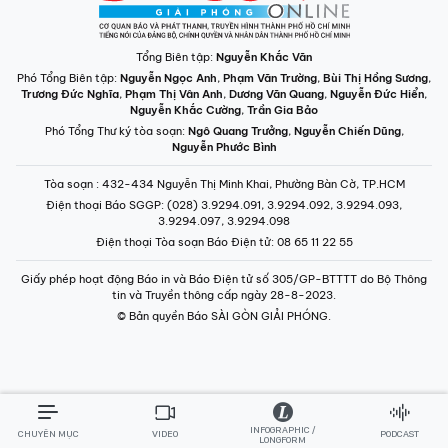
Tổng Biên tập:
Nguyễn Khắc Văn
Phó Tổng Biên tập:
Nguyễn Ngọc Anh
,
Phạm Văn Trường
,
Bùi Thị Hồng Sương
,
Trương Đức Nghĩa
,
Phạm Thị Vân Anh
,
Dương Văn Quang
,
Nguyễn Đức Hiển
,
Nguyễn Khắc Cường
,
Trần Gia Bảo
Phó Tổng Thư ký tòa soạn:
Ngô Quang Trưởng
,
Nguyễn Chiến Dũng
,
Nguyễn Phước Bình
Tòa soạn
: 432-434 Nguyễn Thị Minh Khai, Phường Bàn Cờ, TP.HCM
Điện thoại Báo SGGP
: (028) 3.9294.091, 3.9294.092, 3.9294.093,
3.9294.097, 3.9294.098
Điện thoại Tòa soạn Báo Điện tử
: 08 65 11 22 55
Giấy phép hoạt động Báo in và Báo Điện tử số 305/GP-BTTTT do Bộ Thông
tin và Truyền thông cấp ngày 28-8-2023.
© Bản quyền Báo SÀI GÒN GIẢI PHÓNG.
INFOGRAPHIC /
CHUYÊN MỤC
VIDEO
PODCAST
LONGFORM