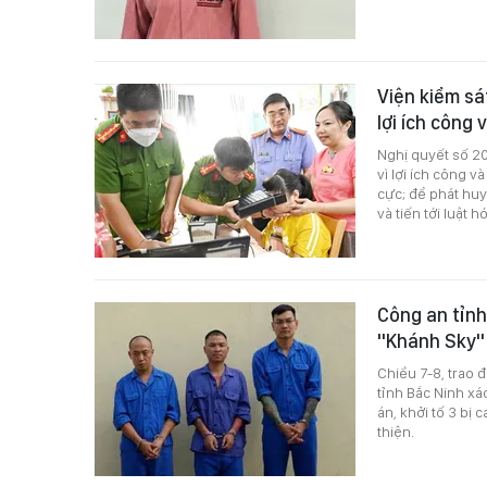
Viện kiểm sá
lợi ích công
Nghị quyết số 20
vì lợi ích công 
cực; để phát huy
và tiến tới luật h
Công an tỉnh
"Khánh Sky"
Chiều 7-8, trao 
tỉnh Bắc Ninh xá
án, khởi tố 3 bị
thiện.