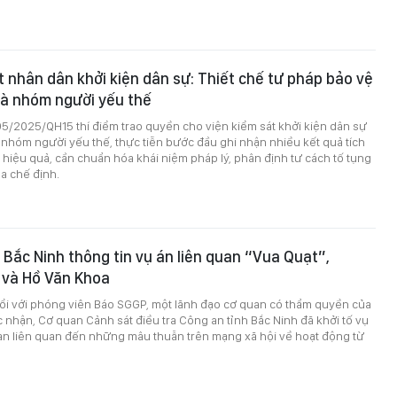
t nhân dân khởi kiện dân sự: Thiết chế tư pháp bảo vệ
 và nhóm người yếu thế
5/2025/QH15 thí điểm trao quyền cho viện kiểm sát khởi kiện dân sự
và nhóm người yếu thế, thực tiễn bước đầu ghi nhận nhiều kết quả tích
 hiệu quả, cần chuẩn hóa khái niệm pháp lý, phân định tư cách tố tụng
óa chế định.
 Bắc Ninh thông tin vụ án liên quan “Vua Quạt”,
 và Hồ Văn Khoa
đổi với phóng viên Báo SGGP, một lãnh đạo cơ quan có thẩm quyền của
c nhận, Cơ quan Cảnh sát điều tra Công an tỉnh Bắc Ninh đã khởi tố vụ
 can liên quan đến những mâu thuẫn trên mạng xã hội về hoạt động từ