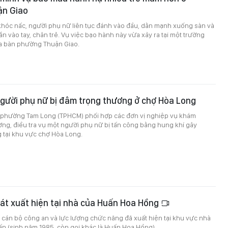
n Giao
khóc nấc, người phụ nữ liên tục đánh vào đầu, dằn mạnh xuống sàn và
n vào tay, chân trẻ. Vụ việc bạo hành này vừa xảy ra tại một trường
a bàn phường Thuận Giao.
người phụ nữ bị đâm trọng thương ở chợ Hòa Long
n phường Tam Long (TPHCM) phối hợp các đơn vị nghiệp vụ khám
ng, điều tra vụ một người phụ nữ bị tấn công bằng hung khí gây
 tại khu vực chợ Hòa Long.
át xuất hiện tại nhà của Huấn Hoa Hồng
 cán bộ công an và lực lượng chức năng đã xuất hiện tại khu vực nhà
ấn (sinh năm 1985, còn gọi khác là Huấn Hoa Hồng).