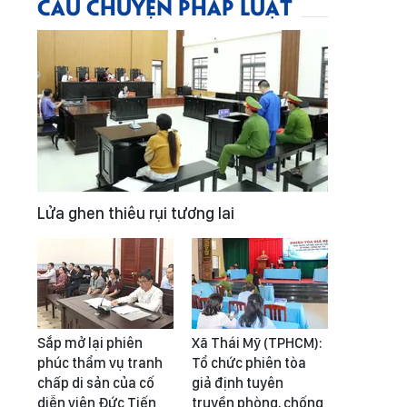
CÂU CHUYỆN PHÁP LUẬT
Lửa ghen thiêu rụi tương lai
Sắp mở lại phiên
Xã Thái Mỹ (TPHCM):
phúc thẩm vụ tranh
Tổ chức phiên tòa
chấp di sản của cố
giả định tuyên
diễn viên Đức Tiến
truyền phòng, chống