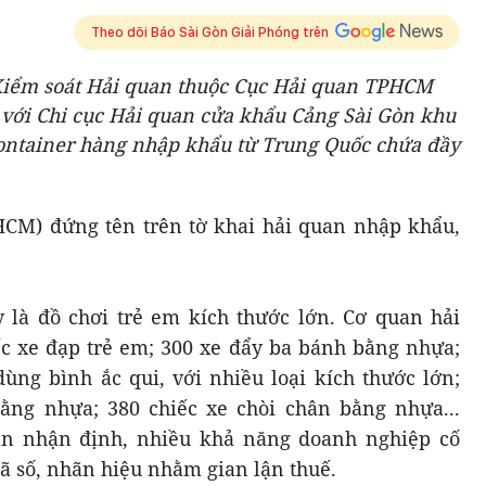
Theo dõi Báo Sài Gòn Giải Phóng trên
i Kiểm soát Hải quan thuộc Cục Hải quan TPHCM
 với Chi cục Hải quan cửa khẩu Cảng Sài Gòn khu
 container hàng nhập khẩu từ Trung Quốc chứa đầy
HCM) đứng tên trên tờ khai hải quan nhập khẩu,
y là đồ chơi trẻ em kích thước lớn. Cơ quan hải
c xe đạp trẻ em; 300 xe đẩy ba bánh bằng nhựa;
ùng bình ắc qui, với nhiều loại kích thước lớn;
ằng nhựa; 380 chiếc xe chòi chân bằng nhựa...
an nhận định, nhiều khả năng doanh nghiệp cố
mã số, nhãn hiệu nhằm gian lận thuế.