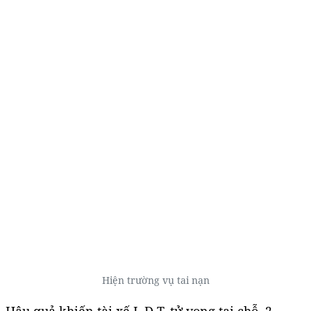
Hiện trường vụ tai nạn
Hậu quả khiến tài xế L.Đ.T. tử vong tại chỗ, 2