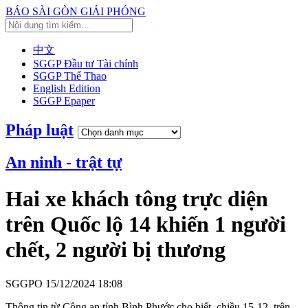
BÁO SÀI GÒN GIẢI PHÓNG
中文
SGGP Đầu tư Tài chính
SGGP Thể Thao
English Edition
SGGP Epaper
Pháp luật
An ninh - trật tự
Hai xe khách tông trực diện
trên Quốc lộ 14 khiến 1 người
chết, 2 người bị thương
SGGPO
15/12/2024 18:08
Thông tin từ Công an tỉnh Bình Phước cho biết, chiều 15-12, trên