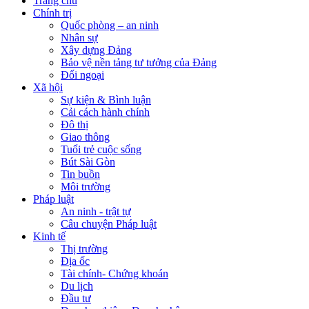
Trang chủ
Chính trị
Quốc phòng – an ninh
Nhân sự
Xây dựng Đảng
Bảo vệ nền tảng tư tưởng của Đảng
Đối ngoại
Xã hội
Sự kiện & Bình luận
Cải cách hành chính
Đô thị
Giao thông
Tuổi trẻ cuộc sống
Bút Sài Gòn
Tin buồn
Môi trường
Pháp luật
An ninh - trật tự
Câu chuyện Pháp luật
Kinh tế
Thị trường
Địa ốc
Tài chính- Chứng khoán
Du lịch
Đầu tư