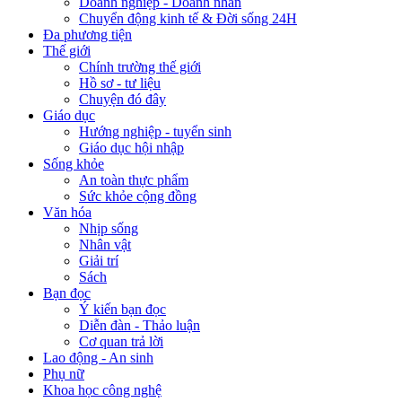
Doanh nghiệp - Doanh nhân
Chuyển động kinh tế & Đời sống 24H
Đa phương tiện
Thế giới
Chính trường thế giới
Hồ sơ - tư liệu
Chuyện đó đây
Giáo dục
Hướng nghiệp - tuyển sinh
Giáo dục hội nhập
Sống khỏe
An toàn thực phẩm
Sức khỏe cộng đồng
Văn hóa
Nhịp sống
Nhân vật
Giải trí
Sách
Bạn đọc
Ý kiến bạn đọc
Diễn đàn - Thảo luận
Cơ quan trả lời
Lao động - An sinh
Phụ nữ
Khoa học công nghệ