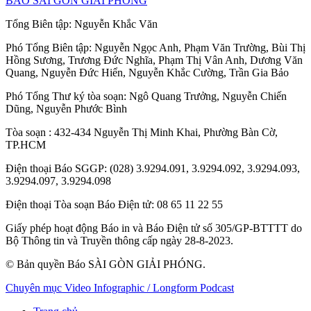
BÁO SÀI GÒN GIẢI PHÓNG
Tổng Biên tập:
Nguyễn Khắc Văn
Phó Tổng Biên tập:
Nguyễn Ngọc Anh
,
Phạm Văn Trường
,
Bùi Thị
Hồng Sương
,
Trương Đức Nghĩa
,
Phạm Thị Vân Anh
,
Dương Văn
Quang
,
Nguyễn Đức Hiển
,
Nguyễn Khắc Cường
,
Trần Gia Bảo
Phó Tổng Thư ký tòa soạn:
Ngô Quang Trưởng
,
Nguyễn Chiến
Dũng
,
Nguyễn Phước Bình
Tòa soạn
: 432-434 Nguyễn Thị Minh Khai, Phường Bàn Cờ,
TP.HCM
Điện thoại Báo SGGP
: (028) 3.9294.091, 3.9294.092, 3.9294.093,
3.9294.097, 3.9294.098
Điện thoại Tòa soạn Báo Điện tử
: 08 65 11 22 55
Giấy phép hoạt động Báo in và Báo Điện tử số 305/GP-BTTTT do
Bộ Thông tin và Truyền thông cấp ngày 28-8-2023.
© Bản quyền Báo SÀI GÒN GIẢI PHÓNG.
Chuyên mục
Video
Infographic / Longform
Podcast