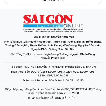
Tổng Biên tập:
Nguyễn Khắc Văn
Phó Tổng Biên tập:
Nguyễn Ngọc Anh
,
Phạm Văn Trường
,
Bùi Thị Hồng Sương
,
Trương Đức Nghĩa
,
Phạm Thị Vân Anh
,
Dương Văn Quang
,
Nguyễn Đức Hiển
,
Nguyễn Khắc Cường
,
Trần Gia Bảo
Phó Tổng Thư ký tòa soạn:
Ngô Quang Trưởng
,
Nguyễn Chiến Dũng
,
Nguyễn Phước Bình
Tòa soạn
: 432-434 Nguyễn Thị Minh Khai, Phường Bàn Cờ, TP.HCM
Điện thoại Báo SGGP
: (028) 3.9294.091, 3.9294.092, 3.9294.093,
3.9294.097, 3.9294.098
Điện thoại Tòa soạn Báo Điện tử
: 08 65 11 22 55
Giấy phép hoạt động Báo in và Báo Điện tử số 305/GP-BTTTT do Bộ Thông
tin và Truyền thông cấp ngày 28-8-2023.
© Bản quyền Báo SÀI GÒN GIẢI PHÓNG.