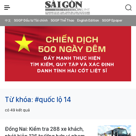
中文
SGGP Đầu tư Tài chính
SGGP Thể Thao
English Edition
SGGP Epaper
Từ khóa:
#quốc lộ 14
có
49
kết quả
Đồng Nai: Kiểm tra 288 xe khách,