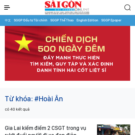
中文
SGGP Đầu tư Tài chính
SGGP Thể Thao
English Edition
SGGP Epaper
Từ khóa:
#Hoài Ân
có
40
kết quả
Gia Lai kiểm điểm 2 CSGT trong vụ