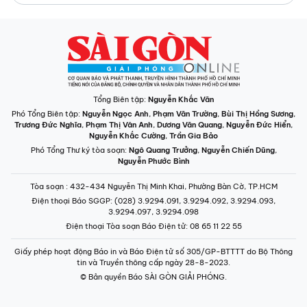
Tổng Biên tập:
Nguyễn Khắc Văn
Phó Tổng Biên tập:
Nguyễn Ngọc Anh
,
Phạm Văn Trường
,
Bùi Thị Hồng Sương
,
Trương Đức Nghĩa
,
Phạm Thị Vân Anh
,
Dương Văn Quang
,
Nguyễn Đức Hiển
,
Nguyễn Khắc Cường
,
Trần Gia Bảo
Phó Tổng Thư ký tòa soạn:
Ngô Quang Trưởng
,
Nguyễn Chiến Dũng
,
Nguyễn Phước Bình
Tòa soạn
: 432-434 Nguyễn Thị Minh Khai, Phường Bàn Cờ, TP.HCM
Điện thoại Báo SGGP
: (028) 3.9294.091, 3.9294.092, 3.9294.093,
3.9294.097, 3.9294.098
Điện thoại Tòa soạn Báo Điện tử
: 08 65 11 22 55
Giấy phép hoạt động Báo in và Báo Điện tử số 305/GP-BTTTT do Bộ Thông
tin và Truyền thông cấp ngày 28-8-2023.
© Bản quyền Báo SÀI GÒN GIẢI PHÓNG.