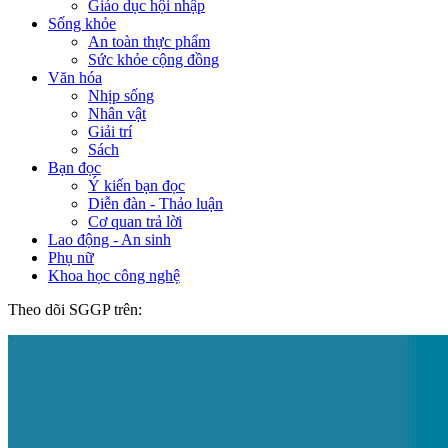
Giáo dục hội nhập
Sống khỏe
An toàn thực phẩm
Sức khỏe cộng đồng
Văn hóa
Nhịp sống
Nhân vật
Giải trí
Sách
Bạn đọc
Ý kiến bạn đọc
Diễn đàn - Thảo luận
Cơ quan trả lời
Lao động - An sinh
Phụ nữ
Khoa học công nghệ
Theo dõi SGGP trên: