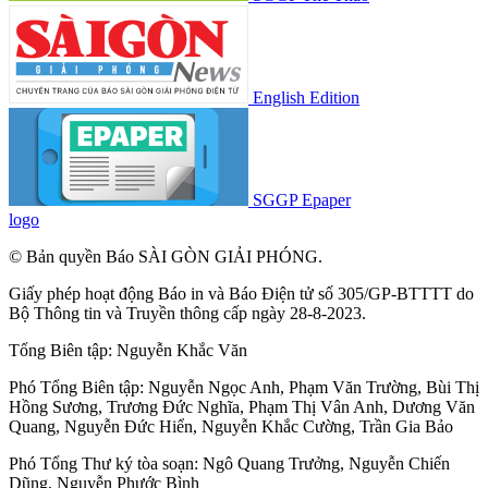
English Edition
SGGP Epaper
logo
© Bản quyền Báo SÀI GÒN GIẢI PHÓNG.
Giấy phép hoạt động Báo in và Báo Điện tử số 305/GP-BTTTT do
Bộ Thông tin và Truyền thông cấp ngày 28-8-2023.
Tổng Biên tập:
Nguyễn Khắc Văn
Phó Tổng Biên tập:
Nguyễn Ngọc Anh
,
Phạm Văn Trường
,
Bùi Thị
Hồng Sương
,
Trương Đức Nghĩa
,
Phạm Thị Vân Anh
,
Dương Văn
Quang
,
Nguyễn Đức Hiển
,
Nguyễn Khắc Cường
,
Trần Gia Bảo
Phó Tổng Thư ký tòa soạn:
Ngô Quang Trưởng
,
Nguyễn Chiến
Dũng
,
Nguyễn Phước Bình