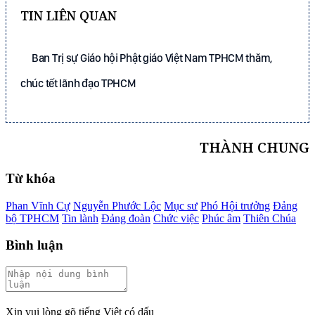
TIN LIÊN QUAN
Ban Trị sự Giáo hội Phật giáo Việt Nam TPHCM thăm,
chúc tết lãnh đạo TPHCM
THÀNH CHUNG
Từ khóa
Phan Vĩnh Cự
Nguyễn Phước Lộc
Mục sư
Phó Hội trưởng
Đảng
bộ TPHCM
Tin lành
Đảng đoàn
Chức việc
Phúc âm
Thiên Chúa
Bình luận
Xin vui lòng gõ tiếng Việt có dấu