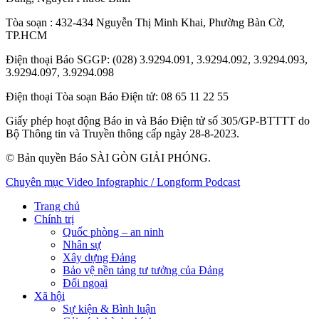
Tòa soạn
: 432-434 Nguyễn Thị Minh Khai, Phường Bàn Cờ,
TP.HCM
Điện thoại Báo SGGP
: (028) 3.9294.091, 3.9294.092, 3.9294.093,
3.9294.097, 3.9294.098
Điện thoại Tòa soạn Báo Điện tử
: 08 65 11 22 55
Giấy phép hoạt động Báo in và Báo Điện tử số 305/GP-BTTTT do
Bộ Thông tin và Truyền thông cấp ngày 28-8-2023.
© Bản quyền Báo SÀI GÒN GIẢI PHÓNG.
Chuyên mục
Video
Infographic / Longform
Podcast
Trang chủ
Chính trị
Quốc phòng – an ninh
Nhân sự
Xây dựng Đảng
Bảo vệ nền tảng tư tưởng của Đảng
Đối ngoại
Xã hội
Sự kiện & Bình luận