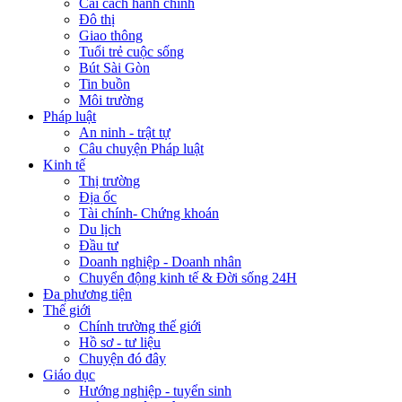
Cải cách hành chính
Đô thị
Giao thông
Tuổi trẻ cuộc sống
Bút Sài Gòn
Tin buồn
Môi trường
Pháp luật
An ninh - trật tự
Câu chuyện Pháp luật
Kinh tế
Thị trường
Địa ốc
Tài chính- Chứng khoán
Du lịch
Đầu tư
Doanh nghiệp - Doanh nhân
Chuyển động kinh tế & Đời sống 24H
Đa phương tiện
Thế giới
Chính trường thế giới
Hồ sơ - tư liệu
Chuyện đó đây
Giáo dục
Hướng nghiệp - tuyển sinh