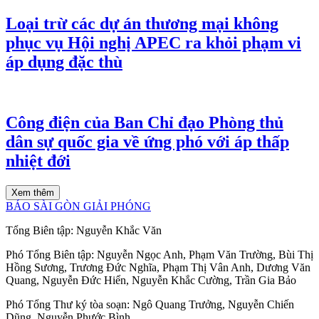
Loại trừ các dự án thương mại không
phục vụ Hội nghị APEC ra khỏi phạm vi
áp dụng đặc thù
Công điện của Ban Chỉ đạo Phòng thủ
dân sự quốc gia về ứng phó với áp thấp
nhiệt đới
Xem thêm
BÁO SÀI GÒN GIẢI PHÓNG
Tổng Biên tập:
Nguyễn Khắc Văn
Phó Tổng Biên tập:
Nguyễn Ngọc Anh
,
Phạm Văn Trường
,
Bùi Thị
Hồng Sương
,
Trương Đức Nghĩa
,
Phạm Thị Vân Anh
,
Dương Văn
Quang
,
Nguyễn Đức Hiển
,
Nguyễn Khắc Cường
,
Trần Gia Bảo
Phó Tổng Thư ký tòa soạn:
Ngô Quang Trưởng
,
Nguyễn Chiến
Dũng
,
Nguyễn Phước Bình