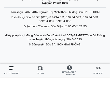
Nguyễn Phước Bình
Tòa soạn
: 432-434 Nguyễn Thị Minh Khai, Phường Bàn Cờ, TP.HCM
Điện thoại Báo SGGP
: (028) 3.9294.091, 3.9294.092, 3.9294.093,
3.9294.097, 3.9294.098
Điện thoại Tòa soạn Báo Điện tử
: 08 65 11 22 55
Giấy phép hoạt động Báo in và Báo Điện tử số 305/GP-BTTTT do Bộ Thông
tin và Truyền thông cấp ngày 28-8-2023.
© Bản quyền Báo SÀI GÒN GIẢI PHÓNG.
INFOGRAPHIC /
CHUYÊN MỤC
VIDEO
PODCAST
LONGFORM