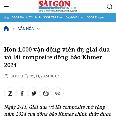
中文
SGGP Đầu tư Tài chính
SGGP Thể Thao
English Edition
SGGP Epaper
VĂN HÓA
Hơn 1.000 vận động viên dự giải đua
vỏ lãi composite đồng bào Khmer
2024
SGGPO
02/11/2024 10:04
Ngày 2-11, Giải đua vỏ lãi composite mở rộng
năm 2024 của đồng bào Khmer chính thức được