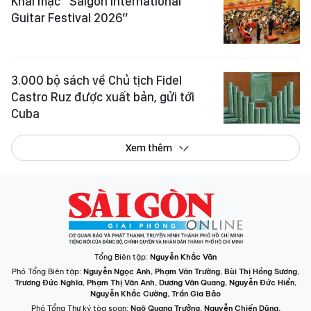
Khai mạc “Saigon International
Guitar Festival 2026”
3.000 bộ sách về Chủ tịch Fidel
Castro Ruz được xuất bản, gửi tới
Cuba
Xem thêm
Tổng Biên tập:
Nguyễn Khắc Văn
Phó Tổng Biên tập:
Nguyễn Ngọc Anh
,
Phạm Văn Trường
,
Bùi Thị Hồng Sương
,
Trương Đức Nghĩa
,
Phạm Thị Vân Anh
,
Dương Văn Quang
,
Nguyễn Đức Hiển
,
Nguyễn Khắc Cường
,
Trần Gia Bảo
Phó Tổng Thư ký tòa soạn:
Ngô Quang Trưởng
,
Nguyễn Chiến Dũng
,