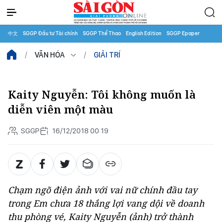
中文
SGGP Đầu tư Tài chính
SGGP Thể Thao
English Edition
SGGP Epaper
VĂN HÓA
GIẢI TRÍ
Kaity Nguyễn: Tôi không muốn là
diễn viên một màu
SGGP
16/12/2018 00:19
Chạm ngõ điện ảnh với vai nữ chính đầu tay
trong Em chưa 18 thắng lợi vang dội về doanh
thu phòng vé, Kaity Nguyễn (ảnh) trở thành