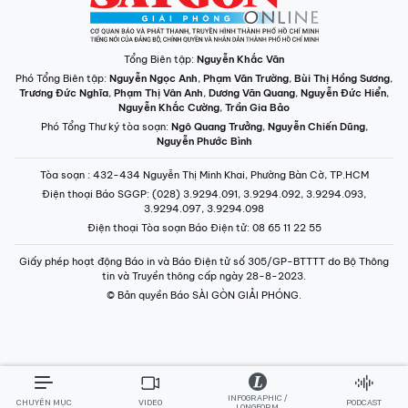
Tổng Biên tập:
Nguyễn Khắc Văn
Phó Tổng Biên tập:
Nguyễn Ngọc Anh
,
Phạm Văn Trường
,
Bùi Thị Hồng Sương
,
Trương Đức Nghĩa
,
Phạm Thị Vân Anh
,
Dương Văn Quang
,
Nguyễn Đức Hiển
,
Nguyễn Khắc Cường
,
Trần Gia Bảo
Phó Tổng Thư ký tòa soạn:
Ngô Quang Trưởng
,
Nguyễn Chiến Dũng
,
Nguyễn Phước Bình
Tòa soạn
: 432-434 Nguyễn Thị Minh Khai, Phường Bàn Cờ, TP.HCM
Điện thoại Báo SGGP
: (028) 3.9294.091, 3.9294.092, 3.9294.093,
3.9294.097, 3.9294.098
Điện thoại Tòa soạn Báo Điện tử
: 08 65 11 22 55
Giấy phép hoạt động Báo in và Báo Điện tử số 305/GP-BTTTT do Bộ Thông
tin và Truyền thông cấp ngày 28-8-2023.
© Bản quyền Báo SÀI GÒN GIẢI PHÓNG.
INFOGRAPHIC /
CHUYÊN MỤC
VIDEO
PODCAST
LONGFORM