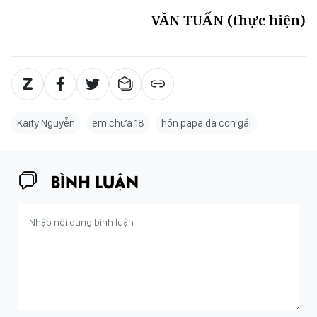
VĂN TUẤN (thực hiện)
Kaity Nguyễn
em chưa 18
hồn papa da con gái
BÌNH LUẬN