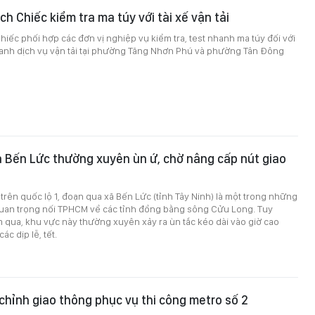
h Chiếc kiểm tra ma túy với tài xế vận tải
iếc phối hợp các đơn vị nghiệp vụ kiểm tra, test nhanh ma túy đối với
oanh dịch vụ vận tải tại phường Tăng Nhơn Phú và phường Tân Đông
a Bến Lức thường xuyên ùn ứ, chờ nâng cấp nút giao
trên quốc lộ 1, đoạn qua xã Bến Lức (tỉnh Tây Ninh) là một trong những
quan trọng nối TPHCM về các tỉnh đồng bằng sông Cửu Long. Tuy
 qua, khu vực này thường xuyên xảy ra ùn tắc kéo dài vào giờ cao
các dịp lễ, tết.
hỉnh giao thông phục vụ thi công metro số 2