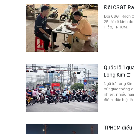
Đội CSGT Rạc
Đội CSGT Rạch Ch
25 tài xế kinh d
Hiệp, TPHCM.
Quốc lộ 1 qu
Long Kim
Ngã tư Long Kim 
nút giao thông 
nhiên, nhiều năm
điểm, đặc biệt là 
TPHCM điều c