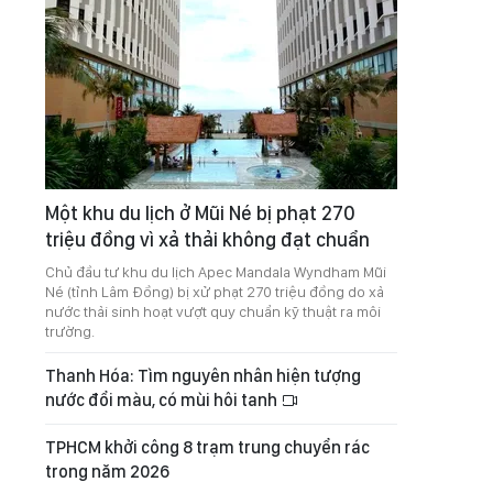
Một khu du lịch ở Mũi Né bị phạt 270
triệu đồng vì xả thải không đạt chuẩn
Chủ đầu tư khu du lịch Apec Mandala Wyndham Mũi
Né (tỉnh Lâm Đồng) bị xử phạt 270 triệu đồng do xả
nước thải sinh hoạt vượt quy chuẩn kỹ thuật ra môi
trường.
Thanh Hóa: Tìm nguyên nhân hiện tượng
nước đổi màu, có mùi hôi tanh
TPHCM khởi công 8 trạm trung chuyển rác
trong năm 2026