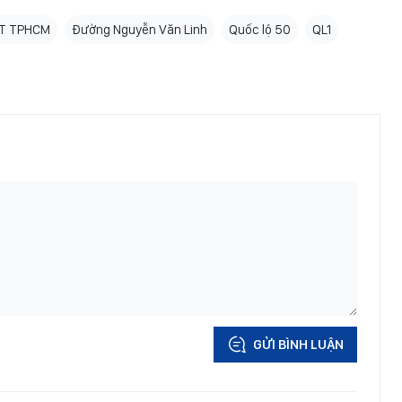
T TPHCM
Đường Nguyễn Văn Linh
Quốc lộ 50
QL1
GỬI BÌNH LUẬN