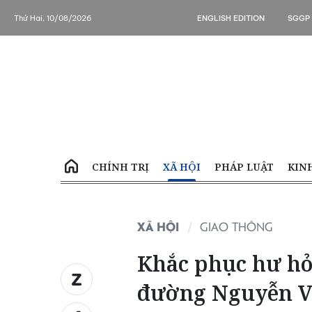
Thứ Hai, 10/08/2026
ENGLISH EDITION
SGGP
CHÍNH TRỊ
XÃ HỘI
PHÁP LUẬT
KIN
XÃ HỘI
GIAO THÔNG
Khắc phục hư h
đường Nguyễn V