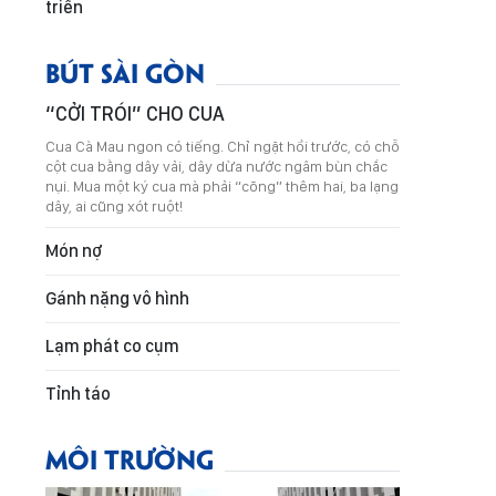
triển
BÚT SÀI GÒN
“CỞI TRÓI” CHO CUA
Cua Cà Mau ngon có tiếng. Chỉ ngặt hồi trước, có chỗ
cột cua bằng dây vải, dây dừa nước ngâm bùn chắc
nụi. Mua một ký cua mà phải “cõng” thêm hai, ba lạng
dây, ai cũng xót ruột!
Món nợ
Gánh nặng vô hình
Lạm phát co cụm
Tỉnh táo
MÔI TRƯỜNG