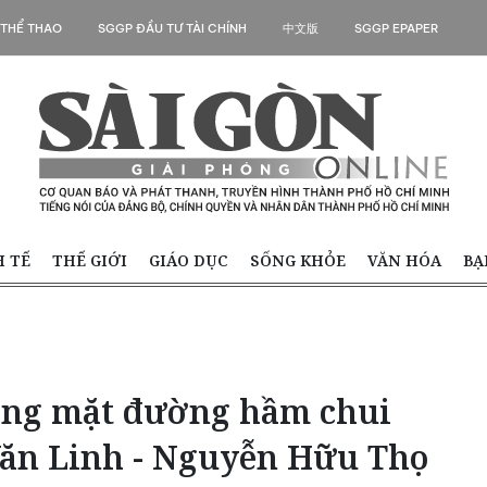
 THỂ THAO
SGGP ĐẦU TƯ TÀI CHÍNH
中文版
SGGP EPAPER
H TẾ
THẾ GIỚI
GIÁO DỤC
SỐNG KHỎE
VĂN HÓA
BẠ
ỏng mặt đường hầm chui
ăn Linh - Nguyễn Hữu Thọ