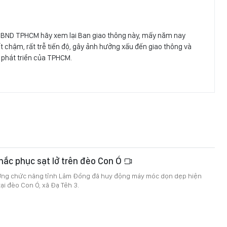
 UBND TPHCM hãy xem lại Ban giao thông này, mấy năm nay
 chậm, rất trễ tiến độ, gây ảnh hưởng xấu đến giao thông và
ự phát triển của TPHCM.
ắc phục sạt lở trên đèo Con Ó
ượng chức năng tỉnh Lâm Đồng đã huy động máy móc dọn dẹp hiện
tại đèo Con Ó, xã Đạ Tẻh 3.