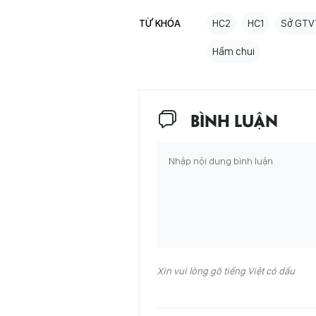
TỪ KHÓA
HC2
HC1
Sở GTV
Hầm chui
BÌNH LUẬN
Xin vui lòng gõ tiếng Việt có dấu