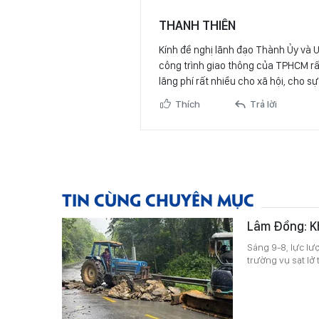
THANH THIÊN
Kính đề nghị lãnh đạo Thành Ủy và
công trình giao thông của TPHCM rất
lãng phí rất nhiều cho xã hội, cho s
Thích
Trả lời
TIN CÙNG CHUYÊN MỤC
Lâm Đồng: Kh
Sáng 9-8, lực l
trường vụ sạt lở 