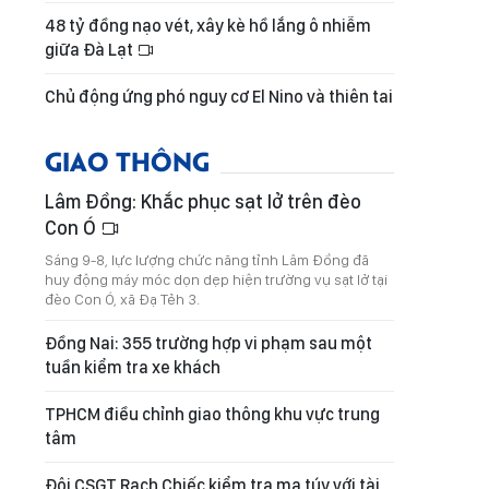
48 tỷ đồng nạo vét, xây kè hồ lắng ô nhiễm
giữa Đà Lạt
Chủ động ứng phó nguy cơ El Nino và thiên tai
GIAO THÔNG
Lâm Đồng: Khắc phục sạt lở trên đèo
Con Ó
Sáng 9-8, lực lượng chức năng tỉnh Lâm Đồng đã
huy động máy móc dọn dẹp hiện trường vụ sạt lở tại
đèo Con Ó, xã Đạ Tẻh 3.
Đồng Nai: 355 trường hợp vi phạm sau một
tuần kiểm tra xe khách
TPHCM điều chỉnh giao thông khu vực trung
tâm
Đội CSGT Rạch Chiếc kiểm tra ma túy với tài