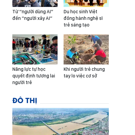
Từ “người dùng AI”
Du học sinh Việt
đến “người xây AI”
đồng hành nghệ sĩ
trẻ sáng tạo
Năng lực tự học
Khi người trẻ chung
quyết định tương lai
tay lo việc cơ sở
người trẻ
ĐÔ THỊ