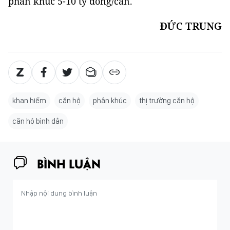
phân khúc 5-10 tỷ đồng/căn.
ĐỨC TRUNG
khan hiếm
căn hộ
phân khúc
thị trường căn hộ
căn hộ bình dân
BÌNH LUẬN