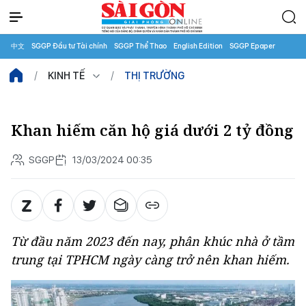
中文
SGGP Đầu tư Tài chính
SGGP Thể Thao
English Edition
SGGP Epaper
KINH TẾ
THỊ TRƯỜNG
Khan hiếm căn hộ giá dưới 2 tỷ đồng
SGGP
13/03/2024 00:35
Từ đầu năm 2023 đến nay, phân khúc nhà ở tầm
trung tại TPHCM ngày càng trở nên khan hiếm.