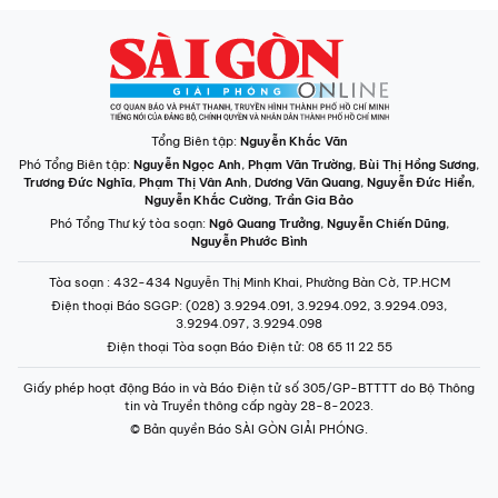
Tổng Biên tập:
Nguyễn Khắc Văn
Phó Tổng Biên tập:
Nguyễn Ngọc Anh
,
Phạm Văn Trường
,
Bùi Thị Hồng Sương
,
Trương Đức Nghĩa
,
Phạm Thị Vân Anh
,
Dương Văn Quang
,
Nguyễn Đức Hiển
,
Nguyễn Khắc Cường
,
Trần Gia Bảo
Phó Tổng Thư ký tòa soạn:
Ngô Quang Trưởng
,
Nguyễn Chiến Dũng
,
Nguyễn Phước Bình
Tòa soạn
: 432-434 Nguyễn Thị Minh Khai, Phường Bàn Cờ, TP.HCM
Điện thoại Báo SGGP
: (028) 3.9294.091, 3.9294.092, 3.9294.093,
3.9294.097, 3.9294.098
Điện thoại Tòa soạn Báo Điện tử
: 08 65 11 22 55
Giấy phép hoạt động Báo in và Báo Điện tử số 305/GP-BTTTT do Bộ Thông
tin và Truyền thông cấp ngày 28-8-2023.
© Bản quyền Báo SÀI GÒN GIẢI PHÓNG.