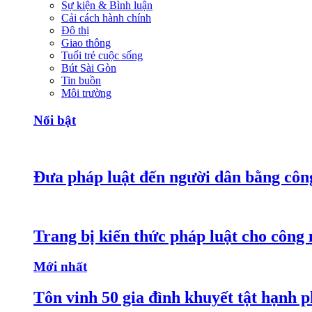
Sự kiện & Bình luận
Cải cách hành chính
Đô thị
Giao thông
Tuổi trẻ cuộc sống
Bút Sài Gòn
Tin buồn
Môi trường
Nổi bật
Đưa pháp luật đến người dân bằng côn
Trang bị kiến thức pháp luật cho công
Mới nhất
Tôn vinh 50 gia đình khuyết tật hạnh p