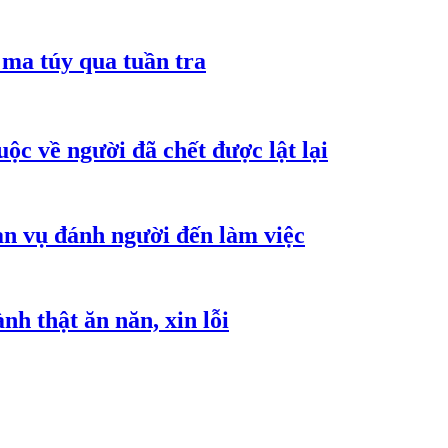
ma túy qua tuần tra
ộc về người đã chết được lật lại
an vụ đánh người đến làm việc
h thật ăn năn, xin lỗi