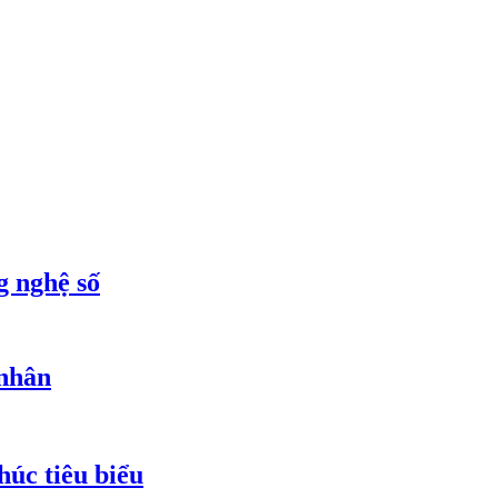
g nghệ số
 nhân
húc tiêu biểu