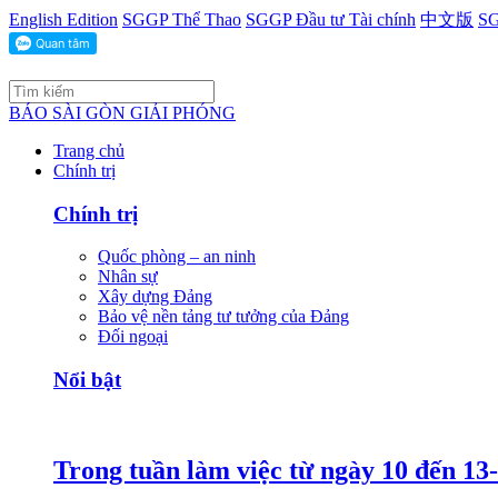
English Edition
SGGP Thể Thao
SGGP Đầu tư Tài chính
中文版
SG
BÁO SÀI GÒN GIẢI PHÓNG
Trang chủ
Chính trị
Chính trị
Quốc phòng – an ninh
Nhân sự
Xây dựng Đảng
Bảo vệ nền tảng tư tưởng của Đảng
Đối ngoại
Nổi bật
Trong tuần làm việc từ ngày 10 đến 13-