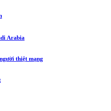
n
udi Arabia
 người thiệt mạng
g