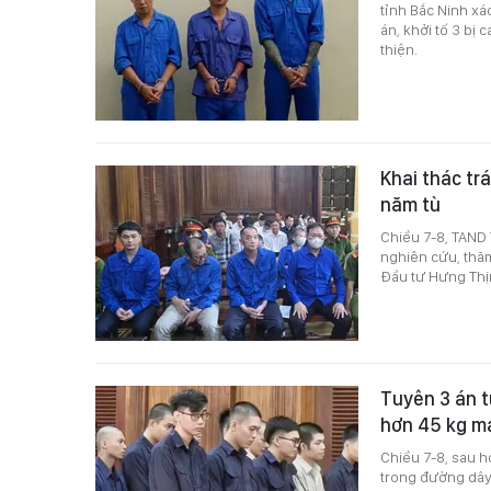
tỉnh Bắc Ninh xá
án, khởi tố 3 bị
thiện.
Khai thác tr
năm tù
Chiều 7-8, TAND 
nghiên cứu, thăm
Đầu tư Hưng Thịn
Tuyên 3 án t
hơn 45 kg m
Chiều 7-8, sau h
trong đường dây