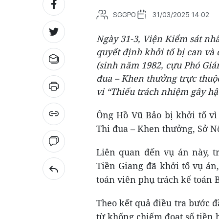
SGGPO
31/03/2025 14:02
Ngày 31-3, Viện Kiểm sát nh
quyết định khởi tố bị can và
(sinh năm 1982, cựu Phó Giá
đua – Khen thưởng trực thuộc
vi “Thiếu trách nhiệm gây h
Ông Hồ Vũ Bảo bị khởi tố vì
Thi đua – Khen thưởng, Sở Nộ
Liên quan đến vụ án này, t
Tiền Giang đã khởi tố vụ án,
toán viên phụ trách kế toán 
Theo kết quả điều tra bước đ
từ khống chiếm đoạt số tiền 