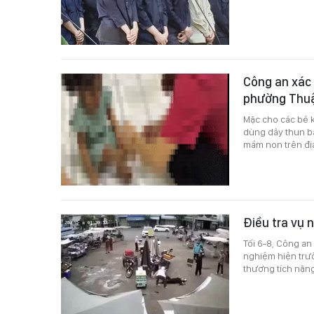
Công an xác
phường Thuậ
Mặc cho các bé 
dùng dây thun bắ
mầm non trên đị
Điều tra vụ 
Tối 6-8, Công a
nghiệm hiện trườ
thương tích nặng