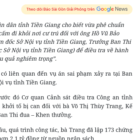
Theo dõi Báo Sài Gòn Giải Phóng trên
ân dân tỉnh Tiền Giang cho biết vừa phê chuẩn
 cấm đi khỏi nơi cư trú đối với ông Hồ Vũ Bảo
m đốc Sở Nội vụ tỉnh Tiền Giang, Trưởng Ban Thi
 Sở Nội vụ tỉnh Tiền Giang) để điều tra về hành
ậu quả nghiêm trọng”.
 có liên quan đến vụ án sai phạm xảy ra tại Ban
i vụ tỉnh Tiền Giang.
rước đó Cơ quan Cảnh sát điều tra Công an tỉnh
 khởi tố bị can đối với bà Võ Thị Thùy Trang, Kế
Ban Thi đua – Khen thưởng.
ầu, quá trình công tác, bà Trang đã lập 173 chứng
hơn 2,1 tỷ đồng từ nguồn ngân sách.