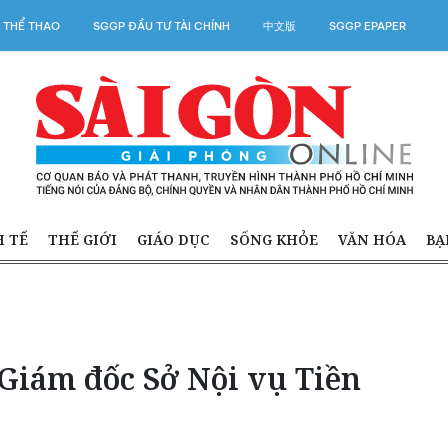
 THỂ THAO
SGGP ĐẦU TƯ TÀI CHÍNH
中文版
SGGP EPAPER
H TẾ
THẾ GIỚI
GIÁO DỤC
SỐNG KHỎE
VĂN HÓA
BẠ
 Giám đốc Sở Nội vụ Tiền