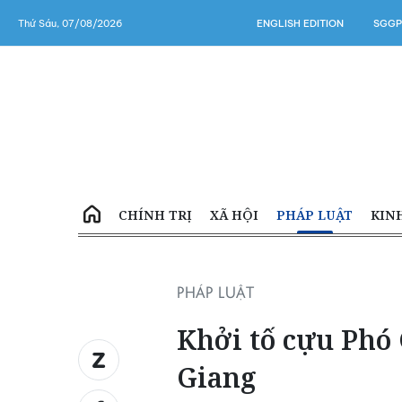
Thứ Sáu, 07/08/2026
ENGLISH EDITION
SGGP
CHÍNH TRỊ
XÃ HỘI
PHÁP LUẬT
KIN
PHÁP LUẬT
Khởi tố cựu Phó
Giang