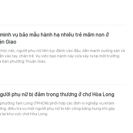
 minh vụ bảo mẫu hành hạ nhiều trẻ mầm non ở
n Giao
khóc nấc, người phụ nữ liên tục đánh vào đầu, dằn mạnh xuống sàn và
n vào tay, chân trẻ. Vụ việc bạo hành này vừa xảy ra tại một trường
a bàn phường Thuận Giao.
người phụ nữ bị đâm trọng thương ở chợ Hòa Long
n phường Tam Long (TPHCM) phối hợp các đơn vị nghiệp vụ khám
ng, điều tra vụ một người phụ nữ bị tấn công bằng hung khí gây
 tại khu vực chợ Hòa Long.