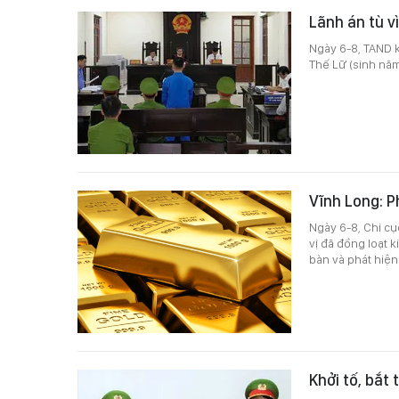
Lãnh án tù v
Ngày 6-8, TAND k
Thế Lữ (sinh năm 
Vĩnh Long: P
Ngày 6-8, Chi cụ
vị đã đồng loạt 
bàn và phát hiện
Khởi tố, bắt