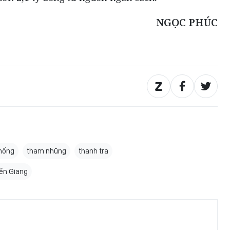
NGỌC PHÚC
hống
tham nhũng
thanh tra
iền Giang