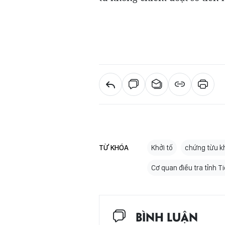
TỪ KHÓA
Khởi tố
chứng từu k
Cơ quan điều tra tỉnh T
BÌNH LUẬN