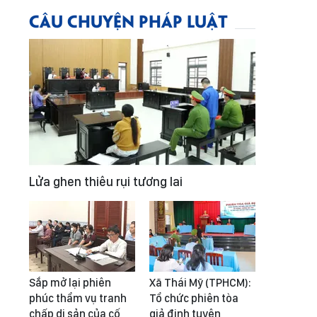
CÂU CHUYỆN PHÁP LUẬT
Lửa ghen thiêu rụi tương lai
Sắp mở lại phiên
Xã Thái Mỹ (TPHCM):
phúc thẩm vụ tranh
Tổ chức phiên tòa
chấp di sản của cố
giả định tuyên