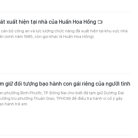
át xuất hiện tại nhà của Huấn Hoa Hồng
 cán bộ công an và lực lượng chức năng đã xuất hiện tại khu vực nhà
ấn (sinh năm 1985, còn gọi khác là Huấn Hoa Hồng).
m giữ đối tượng bạo hành con gái riêng của người tình
an phường Bình Phước, TP Đồng Nai cho biết đã tạm giữ Dương Đại
hường trú phường Thuận Giao, TPHCM) để điều tra hành vi cố ý gây
ạo hành trẻ em.