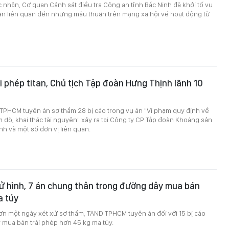
c nhận, Cơ quan Cảnh sát điều tra Công an tỉnh Bắc Ninh đã khởi tố vụ
 can liên quan đến những mâu thuẫn trên mạng xã hội về hoạt động từ
ái phép titan, Chủ tịch Tập đoàn Hưng Thịnh lãnh 10
TPHCM tuyên án sơ thẩm 28 bị cáo trong vụ án "Vi phạm quy định về
 dò, khai thác tài nguyên" xảy ra tại Công ty CP Tập đoàn Khoáng sản
h và một số đơn vị liên quan.
ử hình, 7 án chung thân trong đường dây mua bán
a túy
ơn một ngày xét xử sơ thẩm, TAND TPHCM tuyên án đối với 15 bị cáo
 mua bán trái phép hơn 45 kg ma túy.