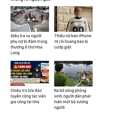
Điều tra vụ người
Thiếu nữ bán iPhone
phụ nữ bị đâm trọng
14 rồi hoang báo bị
thương ở chợ Hòa
cướp giật
Long
Chiêu trò lừa đảo
Ra bờ sông phóng
tuyển cộng tác viên
sinh, người dân phát
gia công tại nhà
hiện một bộ xương
người