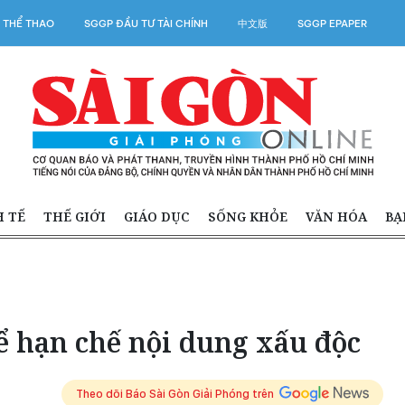
 THỂ THAO
SGGP ĐẦU TƯ TÀI CHÍNH
中文版
SGGP EPAPER
H TẾ
THẾ GIỚI
GIÁO DỤC
SỐNG KHỎE
VĂN HÓA
BẠ
ể hạn chế nội dung xấu độc
Theo dõi Báo Sài Gòn Giải Phóng trên