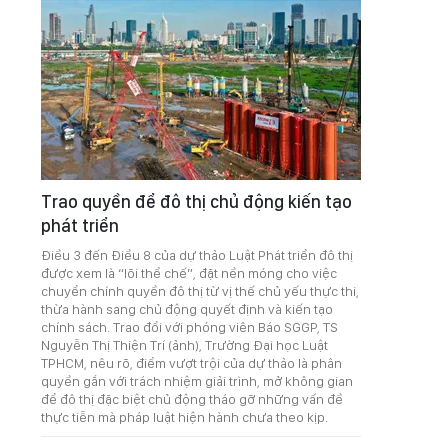
Trao quyền để đô thị chủ động kiến tạo
phát triển
Điều 3 đến Điều 8 của dự thảo Luật Phát triển đô thị
được xem là “lõi thể chế”, đặt nền móng cho việc
chuyển chính quyền đô thị từ vị thế chủ yếu thực thi,
thừa hành sang chủ động quyết định và kiến tạo
chính sách. Trao đổi với phóng viên Báo SGGP, TS
Nguyễn Thị Thiện Trí (ảnh), Trường Đại học Luật
TPHCM, nêu rõ, điểm vượt trội của dự thảo là phân
quyền gắn với trách nhiệm giải trình, mở không gian
để đô thị đặc biệt chủ động tháo gỡ những vấn đề
thực tiễn mà pháp luật hiện hành chưa theo kịp.