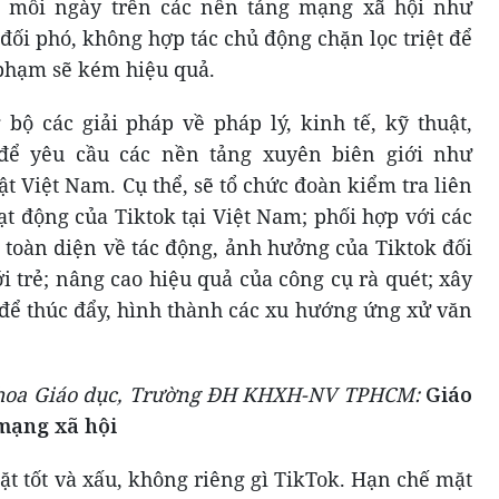
h mỗi ngày trên các nền tảng mạng xã hội như
đối phó, không hợp tác chủ động chặn lọc triệt để
 phạm sẽ kém hiệu quả.
 bộ các giải pháp về pháp lý, kinh tế, kỹ thuật,
 để yêu cầu các nền tảng xuyên biên giới như
t Việt Nam. Cụ thể, sẽ tổ chức đoàn kiểm tra liên
t động của Tiktok tại Việt Nam; phối hợp với các
 toàn diện về tác động, ảnh hưởng của Tiktok đối
ới trẻ; nâng cao hiệu quả của công cụ rà quét; xây
để thúc đẩy, hình thành các xu hướng ứng xử văn
oa Giáo dục, Trường ĐH KHXH-NV TPHCM:
Giáo
mạng xã hội
t tốt và xấu, không riêng gì TikTok. Hạn chế mặt