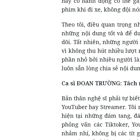
hay có hành động có thể gâ
phim khi đi xe, không đội n
Theo tôi, điều quan trọng n
những nội dung tốt và để du
dõi. Tất nhiên, những người 
vì không thu hút nhiều lượt n
phần nhỏ bởi nhiều người là
luôn sẵn lòng chia sẻ nội dun
Ca sĩ ĐOAN TRƯỜNG: Tách n
Bản thân nghệ sĩ phải tự biết
YouTuber hay Streamer. Tôi n
hiện tại những đám tang, đám
phỏng vấn các Tiktoker, Y
nhảm nhí, không bị các tít 