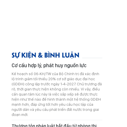
SỰ KIỆN & BÌNH LUẬN
Cơ cấu hợp lý, phát huy nguồn lực
Kế hoạch số 06-KH/TW của Bộ Chính trị đã xác định
lộ trình giảm tối thiểu 20% cơ sở giáo dục đại học
(GDĐH) công lập trước ngày 1-4-2027. Chủ trương đã
rõ, thời gian thực hiện không còn nhiều. Vì vậy, điều
cần quan tâm lúc này là việc sắp xếp sẽ được thực
hiện như thế nào để hình thành một hệ thống GDĐH
mạnh hơn, đáp ứng tốt hơn yêu cầu học tập của
người dân và yêu cầu phát triển đất nước trong giai
đoạn mới.
Thượng tôn pháp luật bắt đầu từ phòng thi