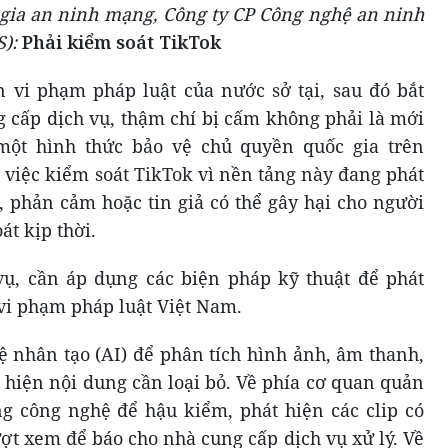
ia an ninh mạng, Công ty CP Công nghệ an ninh
):
Phải kiểm soát TikTok
n vi phạm pháp luật của nước sở tại, sau đó bắt
g cấp dịch vụ, thậm chí bị cấm không phải là mới
 một hình thức bảo vệ chủ quyền quốc gia trên
 việc kiểm soát TikTok vì nền tảng này đang phát
, phản cảm hoặc tin giả có thể gây hại cho người
t kịp thời.
vụ, cần áp dụng các biện pháp kỹ thuật để phát
vi phạm pháp luật Việt Nam.
uệ nhân tạo (AI) để phân tích hình ảnh, âm thanh,
t hiện nội dung cần loại bỏ. Về phía cơ quan quản
g công nghệ để hậu kiểm, phát hiện các clip có
ượt xem để báo cho nhà cung cấp dịch vụ xử lý. Về