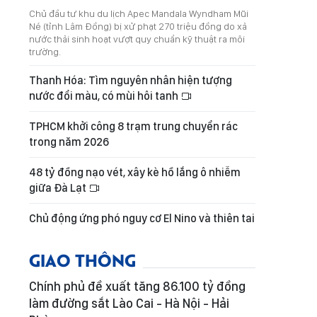
Chủ đầu tư khu du lịch Apec Mandala Wyndham Mũi
Né (tỉnh Lâm Đồng) bị xử phạt 270 triệu đồng do xả
nước thải sinh hoạt vượt quy chuẩn kỹ thuật ra môi
trường.
Thanh Hóa: Tìm nguyên nhân hiện tượng
nước đổi màu, có mùi hôi tanh
TPHCM khởi công 8 trạm trung chuyển rác
trong năm 2026
48 tỷ đồng nạo vét, xây kè hồ lắng ô nhiễm
giữa Đà Lạt
Chủ động ứng phó nguy cơ El Nino và thiên tai
GIAO THÔNG
Chính phủ đề xuất tăng 86.100 tỷ đồng
làm đường sắt Lào Cai - Hà Nội - Hải