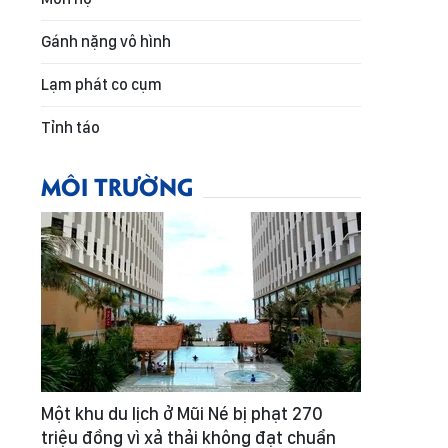
Gánh nặng vô hình
Lạm phát co cụm
Tỉnh táo
MÔI TRƯỜNG
Một khu du lịch ở Mũi Né bị phạt 270
triệu đồng vì xả thải không đạt chuẩn