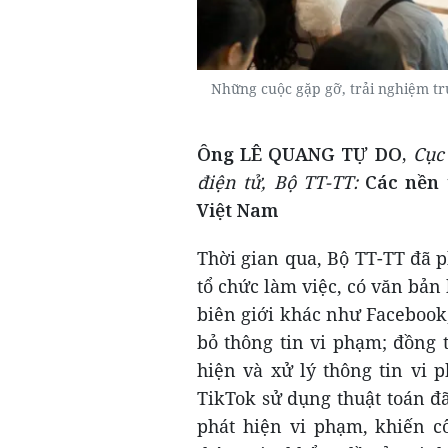
Những cuộc gặp gỡ, trải nghiệm trự
Ông LÊ QUANG TỰ DO,
Cục 
điện tử, Bộ TT-TT:
Các nền t
Việt Nam
Thời gian qua, Bộ TT-TT đã p
tổ chức làm việc, có văn bản
biên giới khác như Facebook
bỏ thông tin vi phạm; đồng t
hiện và xử lý thông tin vi
TikTok sử dụng thuật toán đã
phát hiện vi phạm, khiến c