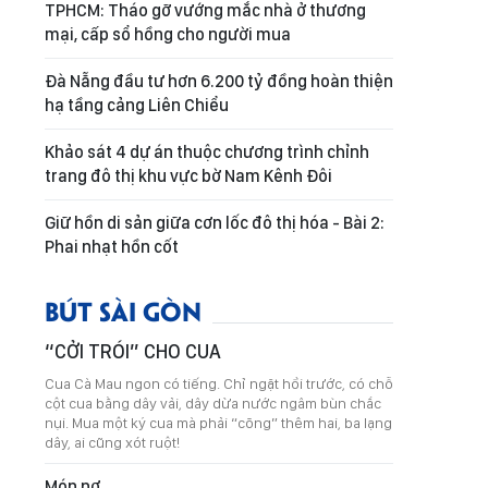
TPHCM: Tháo gỡ vướng mắc nhà ở thương
mại, cấp sổ hồng cho người mua
Đà Nẵng đầu tư hơn 6.200 tỷ đồng hoàn thiện
hạ tầng cảng Liên Chiểu
Khảo sát 4 dự án thuộc chương trình chỉnh
trang đô thị khu vực bờ Nam Kênh Đôi
Giữ hồn di sản giữa cơn lốc đô thị hóa - Bài 2:
Phai nhạt hồn cốt
BÚT SÀI GÒN
“CỞI TRÓI” CHO CUA
Cua Cà Mau ngon có tiếng. Chỉ ngặt hồi trước, có chỗ
cột cua bằng dây vải, dây dừa nước ngâm bùn chắc
nụi. Mua một ký cua mà phải “cõng” thêm hai, ba lạng
dây, ai cũng xót ruột!
Món nợ