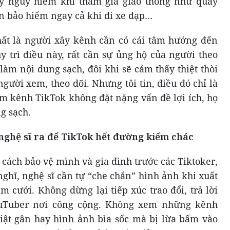
y nguy hiểm khi tham gia giao thông như quay
ón bảo hiểm ngay cả khi đi xe đạp…
hất là người xây kênh cần có cái tâm hướng đến
y trì điều này, rất cần sự ủng hộ của người theo
làm nội dung sạch, đôi khi sẽ cảm thấy thiệt thòi
gười xem, theo dõi. Nhưng tôi tin, điều đó chỉ là
m kênh TikTok không đặt nặng vấn đề lợi ích, họ
g sạch.
ghệ sĩ ra để TikTok hết đường kiếm chác
 cách bảo vệ mình và gia đình trước các Tiktoker,
ghĩ, nghệ sĩ cần tự “che chắn” hình ảnh khi xuất
 cưới. Không dừng lại tiếp xúc trao đổi, trả lời
ouTuber nơi công cộng. Không xem những kênh
giật gân hay hình ảnh bìa sốc mà bị lừa bấm vào