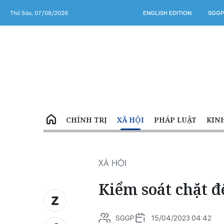
Thứ Sáu, 07/08/2026
ENGLISH EDITION
SGGP
CHÍNH TRỊ
XÃ HỘI
PHÁP LUẬT
KIN
XÃ HỘI
Kiểm soát chặt đ
SGGP
15/04/2023 04:42