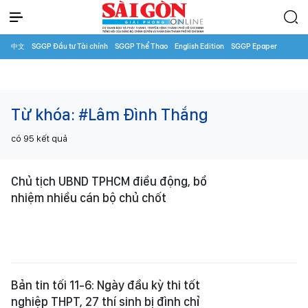
中文
SGGP Đầu tư Tài chính
SGGP Thể Thao
English Edition
SGGP Epaper
Từ khóa:
#Lâm Đình Thắng
có
95
kết quả
Chủ tịch UBND TPHCM điều động, bổ
nhiệm nhiều cán bộ chủ chốt
Bản tin tối 11-6: Ngày đầu kỳ thi tốt
nghiệp THPT, 27 thí sinh bị đình chỉ