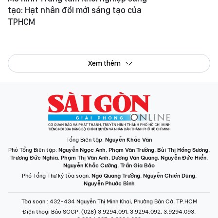
tạo: Hạt nhân đổi mới sáng tạo của
TPHCM
Xem thêm
Tổng Biên tập:
Nguyễn Khắc Văn
Phó Tổng Biên tập:
Nguyễn Ngọc Anh
,
Phạm Văn Trường
,
Bùi Thị Hồng Sương
,
Trương Đức Nghĩa
,
Phạm Thị Vân Anh
,
Dương Văn Quang
,
Nguyễn Đức Hiển
,
Nguyễn Khắc Cường
,
Trần Gia Bảo
Phó Tổng Thư ký tòa soạn:
Ngô Quang Trưởng
,
Nguyễn Chiến Dũng
,
Nguyễn Phước Bình
Tòa soạn
: 432-434 Nguyễn Thị Minh Khai, Phường Bàn Cờ, TP.HCM
Điện thoại Báo SGGP
: (028) 3.9294.091, 3.9294.092, 3.9294.093,