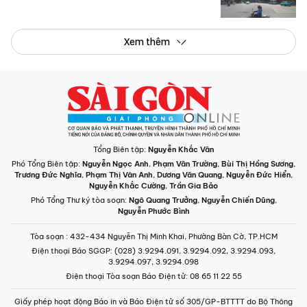
Nguyễn Khắc Cường
,
Trần Gia Bảo
Phó Tổng Thư ký tòa soạn:
Ngô Quang Trưởng
,
Nguyễn Chiến Dũng
,
Nguyễn Phước Bình
Tòa soạn
: 432-434 Nguyễn Thị Minh Khai, Phường Bàn Cờ, TP.HCM
Điện thoại Báo SGGP
: (028) 3.9294.091, 3.9294.092, 3.9294.093,
3.9294.097, 3.9294.098
Điện thoại Tòa soạn Báo Điện tử
: 08 65 11 22 55
Giấy phép hoạt động Báo in và Báo Điện tử số 305/GP-BTTTT do Bộ Thông
tin và Truyền thông cấp ngày 28-8-2023.
© Bản quyền Báo SÀI GÒN GIẢI PHÓNG.
INFOGRAPHIC /
CHUYÊN MỤC
VIDEO
PODCAST
LONGFORM