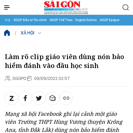
中文
SGGP Đầu tư Tài chính
SGGP Thể Thao
English Edition
SGGP Epaper
XÃ HỘI
Làm rõ clip giáo viên dùng nón bảo
hiểm đánh vào đầu học sinh
SGGPO
09/09/2022 02:57
Mạng xã hội Facebook ghi lại cảnh một giáo
viên Trường THPT Hùng Vương (huyện Krông
Ana, tỉnh Đắk Lắk) dùng nón bảo hiểm đánh