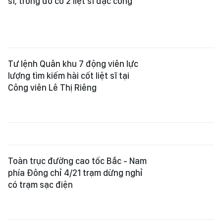
sĩ, trong đó có 2 liệt sĩ đặc công
Tư lệnh Quân khu 7 động viên lực
lượng tìm kiếm hài cốt liệt sĩ tại
Công viên Lê Thị Riêng
Toàn trục đường cao tốc Bắc - Nam
phía Đông chỉ 4/21 trạm dừng nghỉ
có trạm sạc điện
Áp thấp trên vịnh Bắc bộ mạnh lên
thành áp thấp nhiệt đới