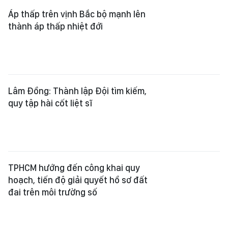
Lâm Đồng: Thành lập Đội tìm kiếm,
quy tập hài cốt liệt sĩ
TPHCM hướng đến công khai quy
hoạch, tiến độ giải quyết hồ sơ đất
đai trên môi trường số
Phó Chủ tịch UBND TPHCM Nguyễn
Mạnh Cường: TPHCM xác định 7 mô
hình phát triển đến năm 2035
Dự án Luật Phát triển đô thị: Đẩy
mạnh phân quyền cho thành phố là
đô thị đặc biệt