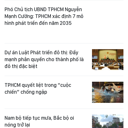
TPHCM quyết liệt trong “cuộc
chiến” chống ngập
Nam bộ tiếp tục mưa, Bắc bộ oi
nóng trở lại
Xem thêm
Tổng Biên tập:
Nguyễn Khắc Văn
Phó Tổng Biên tập:
Nguyễn Ngọc Anh
,
Phạm Văn Trường
,
Bùi Thị Hồng Sương
,
Trương Đức Nghĩa
,
Phạm Thị Vân Anh
,
Dương Văn Quang
,
Nguyễn Đức Hiển
,