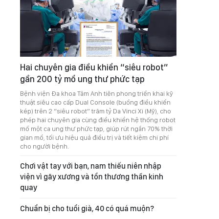
Hai chuyên gia điều khiển “siêu robot”
gần 200 tỷ mổ ung thư phức tạp
Bệnh viện Đa khoa Tâm Anh tiên phong triển khai kỹ
thuật siêu cao cấp Dual Console (buồng điều khiển
kép) trên 2 “siêu robot” trăm tỷ Da Vinci Xi (Mỹ), cho
phép hai chuyên gia cùng điều khiển hệ thống robot
mổ một ca ung thư phức tạp, giúp rút ngắn 70% thời
gian mổ, tối ưu hiệu quả điều trị và tiết kiệm chi phí
cho người bệnh.
Chơi vật tay với bạn, nam thiếu niên nhập
viện vì gãy xương và tổn thương thần kinh
quay
Chuẩn bị cho tuổi già, 40 có quá muộn?