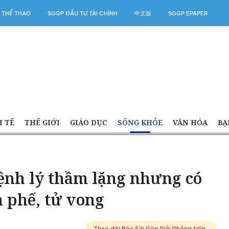
 THỂ THAO
SGGP ĐẦU TƯ TÀI CHÍNH
中文版
SGGP EPAPER
H TẾ
THẾ GIỚI
GIÁO DỤC
SỐNG KHỎE
VĂN HÓA
BẠ
ệnh lý thầm lặng nhưng có
n phế, tử vong
Theo dõi Báo Sài Gòn Giải Phóng trên