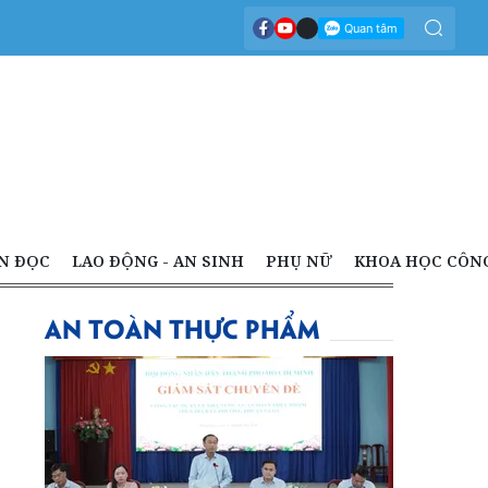
N ĐỌC
LAO ĐỘNG - AN SINH
PHỤ NỮ
KHOA HỌC CÔN
AN TOÀN THỰC PHẨM