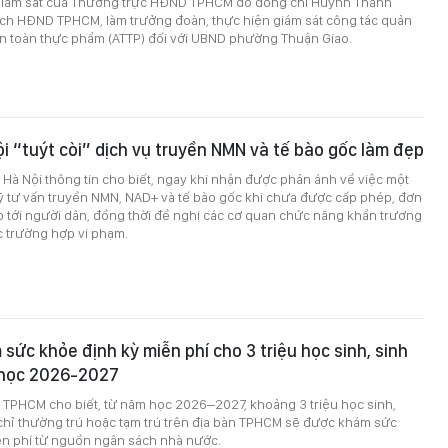
giám sát của Thường trực HĐND TPHCM do đồng chí Huỳnh Thanh
ịch HĐND TPHCM, làm trưởng đoàn, thực hiện giám sát công tác quản
an toàn thực phẩm (ATTP) đối với UBND phường Thuận Giao.
ội “tuýt còi” dịch vụ truyền NMN và tế bào gốc làm đẹp
ế Hà Nội thông tin cho biết, ngay khi nhận được phản ánh về việc một
ỹ tư vấn truyền NMN, NAD+ và tế bào gốc khi chưa được cấp phép, đơn
o tới người dân, đồng thời đề nghị các cơ quan chức năng khẩn trương
ác trường hợp vi phạm.
ức khỏe định kỳ miễn phí cho 3 triệu học sinh, sinh
 học 2026-2027
ế TPHCM cho biết, từ năm học 2026–2027, khoảng 3 triệu học sinh,
 chỉ thường trú hoặc tạm trú trên địa bàn TPHCM sẽ được khám sức
ễn phí từ nguồn ngân sách nhà nước.