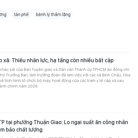
ơng
tàn phế
bệnh lý thầm lặng
p xã: Thiếu nhân lực, hạ tầng còn nhiều bất cập
 khảo sát của Ban Tuyên giáo và Dân vận Thành ủy TPHCM do đồng chí
hó Trưởng Ban, làm trưởng đoàn đã làm việc với các xã Bình Châu, Hòa
về tình hình tổ chức bộ máy, hoạt động của các trạm y tế cấp xã sau
hành chính năm 2026.
P tại phường Thuận Giao: Lo ngại suất ăn công nhân
ảm bảo chất lượng