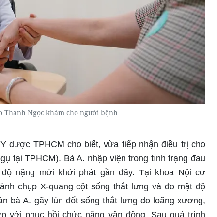
ao Thanh Ngọc khám cho người bệnh
Y dược TPHCM cho biết, vừa tiếp nhận điều trị cho
ngụ tại TPHCM). Bà A. nhập viện trong tình trạng đau
 độ nặng mới khởi phát gần đây. Tại khoa Nội cơ
hành chụp X-quang cột sống thắt lưng và đo mật độ
n bà A. gãy lún đốt sống thắt lưng do loãng xương,
ợp với phục hồi chức năng vận động. Sau quá trình