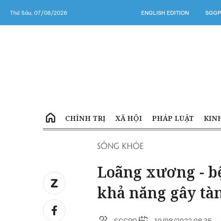
Thứ Sáu, 07/08/2026
ENGLISH EDITION
SGGP
CHÍNH TRỊ
XÃ HỘI
PHÁP LUẬT
KIN
SỐNG KHỎE
Loãng xương - b
khả năng gây tà
SGGPO
10/08/2022 08:35