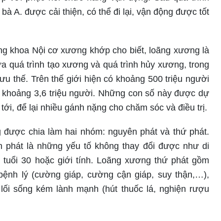
a bà A. được cải thiện, có thể đi lại, vận động được tốt
 khoa Nội cơ xương khớp cho biết, loãng xương là
a quá trình tạo xương và quá trình hủy xương, trong
u thế. Trên thế giới hiện có khoảng 500 triệu người
 khoảng 3,6 triệu người. Những con số này được dự
 tới, để lại nhiều gánh nặng cho chăm sóc và điều trị.
được chia làm hai nhóm: nguyên phát và thứ phát.
 phát là những yếu tố không thay đổi được như di
 tuổi 30 hoặc giới tính. Loãng xương thứ phát gồm
ệnh lý (cường giáp, cường cận giáp, suy thận,…),
), lối sống kém lành mạnh (hút thuốc lá, nghiện rượu