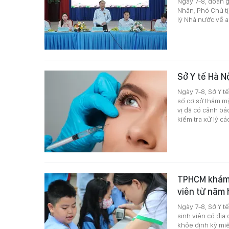
Ngày 7-8, đoàn 
Nhân, Phó Chủ t
lý Nhà nước về 
Sở Y tế Hà N
Ngày 7-8, Sở Y t
số cơ sở thẩm m
vị đã có cảnh bá
kiểm tra xử lý c
TPHCM khám s
viên từ năm
Ngày 7-8, Sở Y t
sinh viên có địa
khỏe định kỳ mi