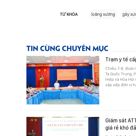
TỪ KHÓA
loãng xương
gãy xư
TIN CÙNG CHUYÊN MỤC
Trạm y tế cấ
Chiều 7-8, đoàn
Tạ Quốc Trung, P
Hiệp và Hòa Hội 
sắp xếp đơn vị 
Giám sát ATT
giá rẻ khó đ