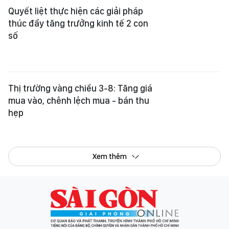
Thị trường vàng chiều 3-8: Tăng giá
mua vào, chênh lệch mua - bán thu
hẹp
Xem thêm
Tổng Biên tập:
Nguyễn Khắc Văn
Phó Tổng Biên tập:
Nguyễn Ngọc Anh
,
Phạm Văn Trường
,
Bùi Thị Hồng Sương
,
Trương Đức Nghĩa
,
Phạm Thị Vân Anh
,
Dương Văn Quang
,
Nguyễn Đức Hiển
,
Nguyễn Khắc Cường
,
Trần Gia Bảo
Phó Tổng Thư ký tòa soạn:
Ngô Quang Trưởng
,
Nguyễn Chiến Dũng
,
Nguyễn Phước Bình
Tòa soạn
: 432-434 Nguyễn Thị Minh Khai, Phường Bàn Cờ, TP.HCM