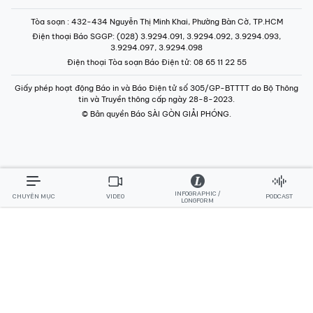
Tòa soạn
: 432-434 Nguyễn Thị Minh Khai, Phường Bàn Cờ, TP.HCM
Điện thoại Báo SGGP
: (028) 3.9294.091, 3.9294.092, 3.9294.093,
3.9294.097, 3.9294.098
Điện thoại Tòa soạn Báo Điện tử
: 08 65 11 22 55
Giấy phép hoạt động Báo in và Báo Điện tử số 305/GP-BTTTT do Bộ Thông
tin và Truyền thông cấp ngày 28-8-2023.
© Bản quyền Báo SÀI GÒN GIẢI PHÓNG.
INFOGRAPHIC /
CHUYÊN MỤC
VIDEO
PODCAST
LONGFORM