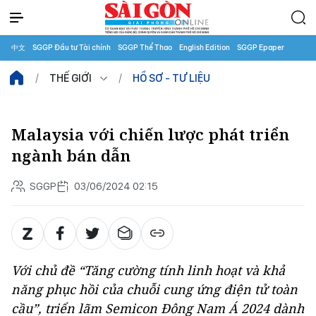
中文
SGGP Đầu tư Tài chính
SGGP Thể Thao
English Edition
SGGP Epaper
THẾ GIỚI
HỒ SƠ - TƯ LIỆU
Malaysia với chiến lược phát triển
ngành bán dẫn
SGGP
03/06/2024 02:15
Với chủ đề “Tăng cường tính linh hoạt và khả
năng phục hồi của chuỗi cung ứng điện tử toàn
cầu”, triển lãm Semicon Đông Nam Á 2024 dành