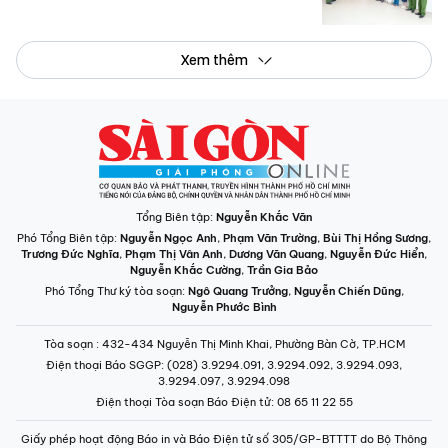
Xem thêm
Tổng Biên tập:
Nguyễn Khắc Văn
Phó Tổng Biên tập:
Nguyễn Ngọc Anh
,
Phạm Văn Trường
,
Bùi Thị Hồng Sương
,
Trương Đức Nghĩa
,
Phạm Thị Vân Anh
,
Dương Văn Quang
,
Nguyễn Đức Hiển
,
Nguyễn Khắc Cường
,
Trần Gia Bảo
Phó Tổng Thư ký tòa soạn:
Ngô Quang Trưởng
,
Nguyễn Chiến Dũng
,
Nguyễn Phước Bình
Tòa soạn
: 432-434 Nguyễn Thị Minh Khai, Phường Bàn Cờ, TP.HCM
Điện thoại Báo SGGP
: (028) 3.9294.091, 3.9294.092, 3.9294.093,
3.9294.097, 3.9294.098
Điện thoại Tòa soạn Báo Điện tử
: 08 65 11 22 55
Giấy phép hoạt động Báo in và Báo Điện tử số 305/GP-BTTTT do Bộ Thông