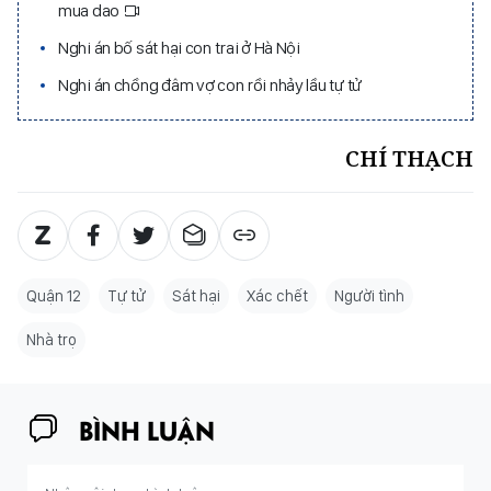
mua dao
Nghi án bố sát hại con trai ở Hà Nội
Nghi án chồng đâm vợ con rồi nhảy lầu tự tử
CHÍ THẠCH
Quận 12
Tự tử
Sát hại
Xác chết
Người tình
Nhà trọ
BÌNH LUẬN