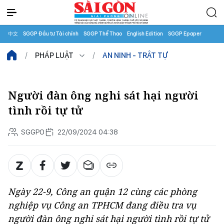
中文
SGGP Đầu tư Tài chính
SGGP Thể Thao
English Edition
SGGP Epaper
PHÁP LUẬT
AN NINH - TRẬT TỰ
Người đàn ông nghi sát hại người
tình rồi tự tử
SGGPO
22/09/2024 04:38
Ngày 22-9, Công an quận 12 cùng các phòng
nghiệp vụ Công an TPHCM đang điều tra vụ
người đàn ông nghi sát hại người tình rồi tự tử