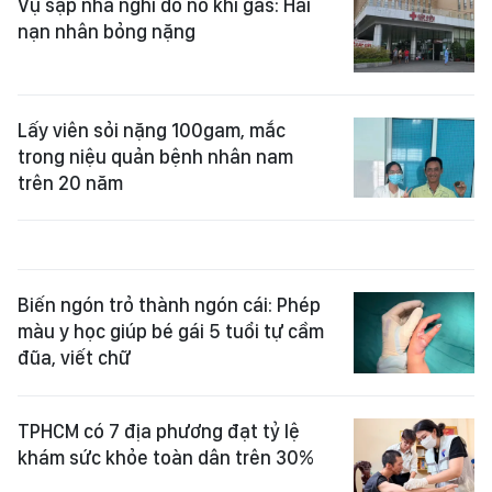
Vụ sập nhà nghi do nổ khí gas: Hai
nạn nhân bỏng nặng
Lấy viên sỏi nặng 100gam, mắc
trong niệu quản bệnh nhân nam
trên 20 năm
Biến ngón trỏ thành ngón cái: Phép
màu y học giúp bé gái 5 tuổi tự cầm
đũa, viết chữ
TPHCM có 7 địa phương đạt tỷ lệ
khám sức khỏe toàn dân trên 30%