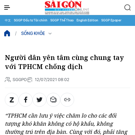
中文
SGGP Đầu tư Tài chính
SGGP Thể Thao
English Edition
SGGP Epaper
SỐNG KHỎE
Người dân yên tâm cùng chung tay
với TPHCM chống dịch
SGGPO
12/07/2021 08:02
“TPHCM cần lưu ý việc chăm lo cho các đối
tượng khó khăn không có hộ khẩu, không
thường trú trên địa bàn. Cùng với đó, phải tăng