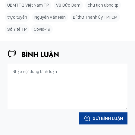
UBMTTQ Việt Nam TP
Vũ Đức Đam
chủ tịch ubnd tp
trực tuyến
Nguyễn Văn Nên
Bí thư Thành ủy TPHCM
Sở Y tế TP
Covid-19
BÌNH LUẬN
GỬI BÌNH LUẬN