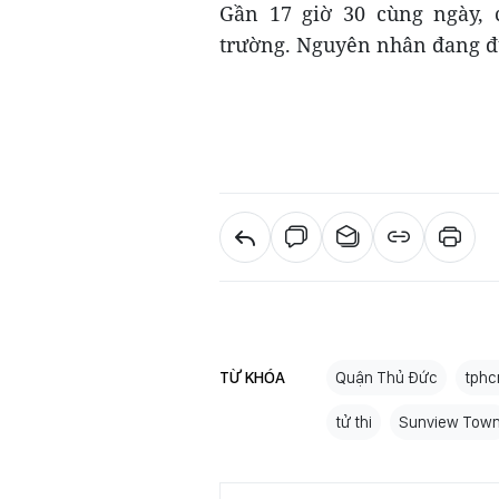
Gần 17 giờ 30 cùng ngày,
trường. Nguyên nhân đang đư
TỪ KHÓA
Quận Thủ Đức
tph
tử thi
Sunview Tow