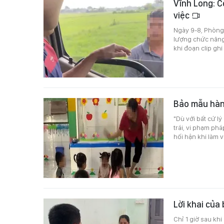
Vĩnh Long: C
việc
Ngày 9-8, Phòng 
lượng chức năng 
khi đoạn clip ghi
Bảo mẫu hành
"Dù với bất cứ lý
trái, vi phạm ph
hối hận khi làm v
Lời khai của
Chỉ 1 giờ sau kh