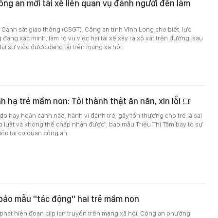
ông an mời tài xế liên quan vụ đánh người đến làm
Cảnh sát giao thông (CSGT), Công an tỉnh Vĩnh Long cho biết, lực
đang xác minh, làm rõ vụ việc hai tài xế xảy ra xô xát trên đường, sau
 lại sự việc được đăng tải trên mạng xã hội.
 hạ trẻ mầm non: Tôi thành thật ăn năn, xin lỗi
 do hay hoàn cảnh nào, hành vi đánh trẻ, gây tổn thương cho trẻ là sai
áp luật và không thể chấp nhận được", bảo mẫu Triệu Thị Tâm bày tỏ sự
iệc tại cơ quan công an.
 bảo mẫu "tác động" hai trẻ mầm non
i phát hiện đoạn clip lan truyền trên mạng xã hội, Công an phường