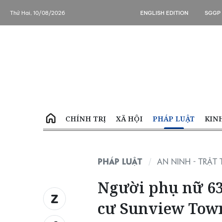
Thứ Hai, 10/08/2026
ENGLISH EDITION
SGGP
CHÍNH TRỊ
XÃ HỘI
PHÁP LUẬT
KIN
PHÁP LUẬT
AN NINH - TRẬT 
Người phụ nữ 63 
cư Sunview Tow