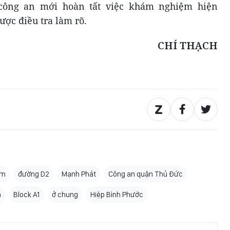
 công an mới hoàn tất việc khám nghiệm hiện
ợc điều tra làm rõ.
CHÍ THẠCH
cm
đường D2
Mạnh Phát
Công an quận Thủ Đức
n
Block A1
ở chung
Hiệp Bình Phước