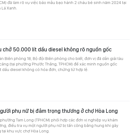
CM) đã làm rõ vụ việc bảo mẫu bạo hành 2 cháu bé sinh năm 2024 tại
 Lá Xanh.
u chở 50.000 lít dầu diesel không rõ nguồn gốc
àn Biên phòng 18, Bộ đội Biên phòng cho biết, đơn vị đã dẫn giải tàu
cảng (tại phường Phước Thắng, TPHCM) để xác minh nguồn gốc
t dầu diesel không có hóa đơn, chứng từ hợp lệ.
người phụ nữ bị đâm trọng thương ở chợ Hòa Long
n phường Tam Long (TPHCM) phối hợp các đơn vị nghiệp vụ khám
ng, điều tra vụ một người phụ nữ bị tấn công bằng hung khí gây
 tại khu vực chợ Hòa Long.