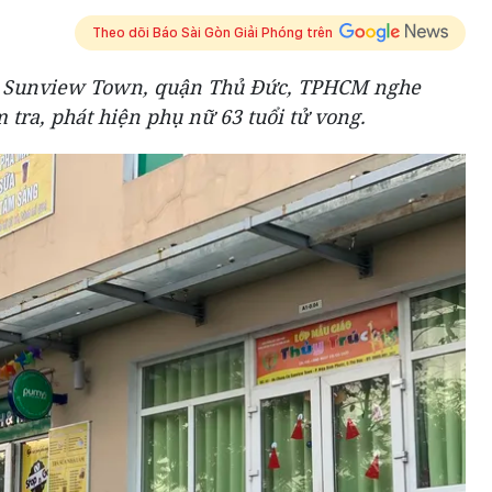
Theo dõi Báo Sài Gòn Giải Phóng trên
ư Sunview Town, quận Thủ Đức, TPHCM nghe
tra, phát hiện phụ nữ 63 tuổi tử vong.