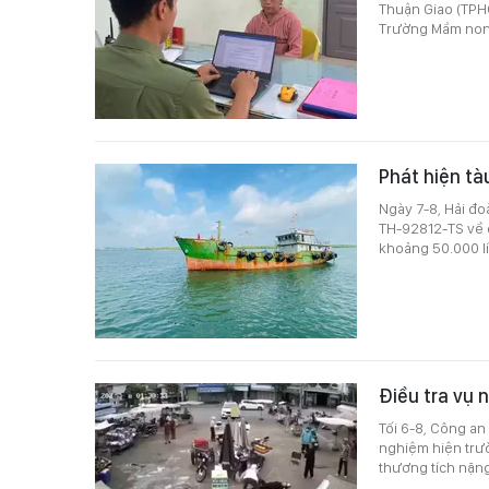
Thuận Giao (TPH
Trường Mầm non
Phát hiện tà
Ngày 7-8, Hải đo
TH-92812-TS về 
khoảng 50.000 lí
Điều tra vụ 
Tối 6-8, Công a
nghiệm hiện trườ
thương tích nặng