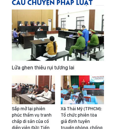
CÂU CHUYỆN PHÁP LUẬT
Lửa ghen thiêu rụi tương lai
Sắp mở lại phiên
Xã Thái Mỹ (TPHCM):
phúc thẩm vụ tranh
Tổ chức phiên tòa
chấp di sản của cố
giả định tuyên
diễn viên Đức Tiến
truyền phòng, chống