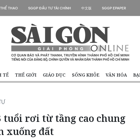
 THỂ THAO
SGGP ĐẦU TƯ TÀI CHÍNH
中文版
SGGP EPAPER
H TẾ
THẾ GIỚI
GIÁO DỤC
SỐNG KHỎE
VĂN HÓA
BẠ
TỰ
tuổi rơi từ tầng cao chung
n xuống đất