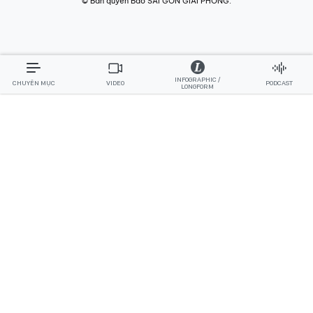
© Bản quyền Báo SÀI GÒN GIẢI PHÓNG.
INFOGRAPHIC /
CHUYÊN MỤC
VIDEO
PODCAST
LONGFORM