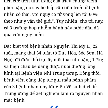
tích cực trên tình trạng của triệu chứng viêm
phổi nặng do suy hô hấp cấp tiến triển ở bệnh
nhân có thai, với nguy cơ tử vong lên tới 60%
theo như y văn thế giới”. Tuy nhiên, cho tới nay,
cả 3 trường hợp nhiễm bệnh này bước đầu đã
qua cơn nguy hiểm.
Đặc biệt với bệnh nhân Nguyễn Thị Mỹ L., 22
tuổi, mang thai 34 tuần (ở Đức Hòa, Sóc Sơn, Hà
Nội), đã được hỗ trợ lấy một thai nhi nặng 1,7kg
và hiện cháu bé đang được nuôi dưỡng lồng
kính tại Bệnh viện Nhi Trung ương. Đồng thời,
bệnh viện cũng tiếp tục gửi mẫu bệnh phẩm
của 3 bệnh nhân này tới Viện Vệ sinh dịch tễ
Trung ương để xét nghiệm làm rõ nguyên nhân
mắc bệnh.