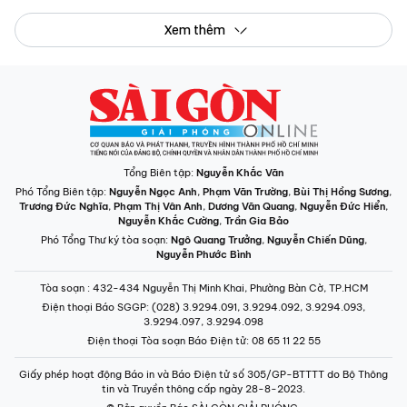
Xem thêm
Tổng Biên tập:
Nguyễn Khắc Văn
Phó Tổng Biên tập:
Nguyễn Ngọc Anh
,
Phạm Văn Trường
,
Bùi Thị Hồng Sương
,
Trương Đức Nghĩa
,
Phạm Thị Vân Anh
,
Dương Văn Quang
,
Nguyễn Đức Hiển
,
Nguyễn Khắc Cường
,
Trần Gia Bảo
Phó Tổng Thư ký tòa soạn:
Ngô Quang Trưởng
,
Nguyễn Chiến Dũng
,
Nguyễn Phước Bình
Tòa soạn
: 432-434 Nguyễn Thị Minh Khai, Phường Bàn Cờ, TP.HCM
Điện thoại Báo SGGP
: (028) 3.9294.091, 3.9294.092, 3.9294.093,
3.9294.097, 3.9294.098
Điện thoại Tòa soạn Báo Điện tử
: 08 65 11 22 55
Giấy phép hoạt động Báo in và Báo Điện tử số 305/GP-BTTTT do Bộ Thông
tin và Truyền thông cấp ngày 28-8-2023.