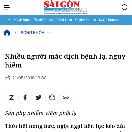
中文
SGGP Đầu tư Tài chính
SGGP Thể Thao
English Edition
SGGP Epaper
SỐNG KHỎE
Nhiều người mắc dịch bệnh lạ, nguy
hiểm
21/05/2010 19:50
Sản phụ nhiễm viêm phổi lạ
Thời tiết nóng bức, ngột ngạt liên tục kéo dài