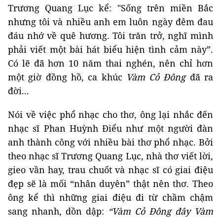
Trương Quang Lục kể: "Sống trên miền Bắc
nhưng tôi và nhiều anh em luôn ngày đêm đau
đáu nhớ về quê hương. Tôi trăn trở, nghĩ mình
phải viết một bài hát biểu hiện tình cảm này”.
Có lẽ đã hơn 10 năm thai nghén, nên chỉ hơn
một giờ đồng hồ, ca khúc
Vàm Cỏ Đông
đã ra
đời...
Nói về việc phổ nhạc cho thơ, ông lại nhắc đến
nhạc sĩ Phan Huỳnh Điểu như một người đàn
anh thành công với nhiều bài thơ phổ nhạc. Bởi
theo nhạc sĩ Trương Quang Lục, nhà thơ viết lời,
gieo vần hay, trau chuốt và nhạc sĩ có giai điệu
đẹp sẽ là mối “nhân duyên” thật nên thơ. Theo
ông kể thì những giai điệu đi từ chầm chậm
sang nhanh, dồn dập:
“Vàm Cỏ Đông đây Vàm