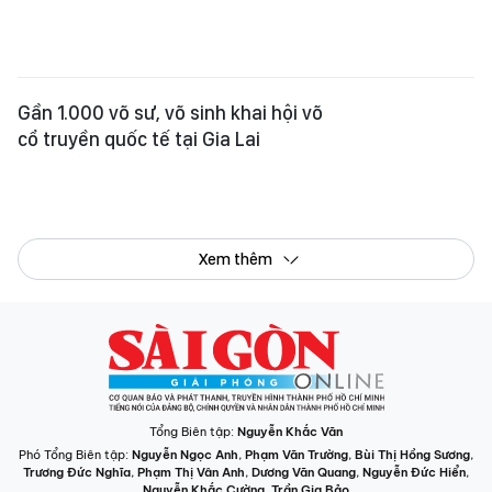
Tổng Biên tập:
Nguyễn Khắc Văn
Phó Tổng Biên tập:
Nguyễn Ngọc Anh
,
Phạm Văn Trường
,
Bùi Thị Hồng Sương
,
Trương Đức Nghĩa
,
Phạm Thị Vân Anh
,
Dương Văn Quang
,
Nguyễn Đức Hiển
,
Nguyễn Khắc Cường
,
Trần Gia Bảo
Phó Tổng Thư ký tòa soạn:
Ngô Quang Trưởng
,
Nguyễn Chiến Dũng
,
Nguyễn Phước Bình
Tòa soạn
: 432-434 Nguyễn Thị Minh Khai, Phường Bàn Cờ, TP.HCM
Điện thoại Báo SGGP
: (028) 3.9294.091, 3.9294.092, 3.9294.093,
3.9294.097, 3.9294.098
Điện thoại Tòa soạn Báo Điện tử
: 08 65 11 22 55
Giấy phép hoạt động Báo in và Báo Điện tử số 305/GP-BTTTT do Bộ Thông
tin và Truyền thông cấp ngày 28-8-2023.
© Bản quyền Báo SÀI GÒN GIẢI PHÓNG.
INFOGRAPHIC /
CHUYÊN MỤC
VIDEO
PODCAST
LONGFORM