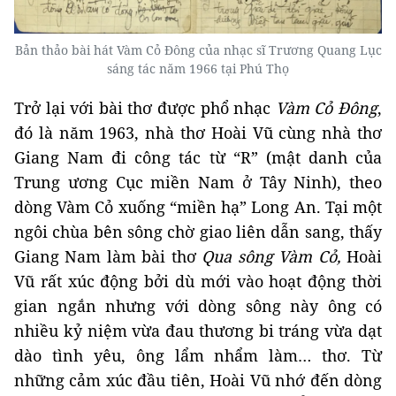
Bản thảo bài hát Vàm Cỏ Đông của nhạc sĩ Trương Quang Lục
sáng tác năm 1966 tại Phú Thọ
Trở lại với bài thơ được phổ nhạc
Vàm Cỏ Đông
,
đó là năm 1963, nhà thơ Hoài Vũ cùng nhà thơ
Giang Nam đi công tác từ “R” (mật danh của
Trung ương Cục miền Nam ở Tây Ninh), theo
dòng Vàm Cỏ xuống “miền hạ” Long An. Tại một
ngôi chùa bên sông chờ giao liên dẫn sang, thấy
Giang Nam làm bài thơ
Qua sông Vàm Cỏ,
Hoài
Vũ rất xúc động bởi dù mới vào hoạt động thời
gian ngắn nhưng với dòng sông này ông có
nhiều kỷ niệm vừa đau thương bi tráng vừa dạt
dào tình yêu, ông lẩm nhẩm làm… thơ. Từ
những cảm xúc đầu tiên, Hoài Vũ nhớ đến dòng