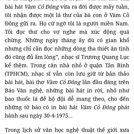
bài hát
Vàm Cỏ Đông
vừa ra đời được mấy tuần,
tôi nhận được một lá thư của bà con ở Vàm Cỏ
Đông gửi ra. Họ cứ ngỡ tôi là người miền Nam.
Tôi đọc thư cho vợ nghe mà xúc động quá
chừng. Những ngày tháng ấy dù có gian khổ
nhưng chỉ cần đọc những dòng tha thiết ân tình
đó cũng đủ ấm lòng”, nhạc sĩ Trương Quang Lục
kể thêm. Trong căn nhà nhỏ ở quận Tân Bình
(TPHCM), nhạc sĩ vẫn còn lưu giữ từ bản thảo
bài hát, bài thơ
Vàm Cỏ Đông
lần đầu đăng trên
Báo Văn nghệ, những bài hát in rời, nhỏ như
bao thuốc lá để bộ đội dễ mang theo, cho đến
những tờ báo có in bài hát
Vàm Cỏ Đông
phát
hành sau ngày 30-4-1975...
Trong lịch sử văn học nghệ thuật thế giới xưa