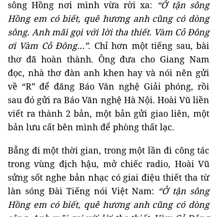
sông Hồng nơi mình vừa rời xa:
“Ở tận sông
Hồng em có biết, quê hương anh cũng có dòng
sông. Anh mãi gọi với lời tha thiết. Vàm Cỏ Đông
ơi Vàm Cỏ Đông…”
. Chỉ hơn một tiếng sau, bài
thơ đã hoàn thành. Ông đưa cho Giang Nam
đọc, nhà thơ đàn anh khen hay và nói nên gửi
về “R” để đăng Báo Văn nghệ Giải phóng, rồi
sau đó gửi ra Báo Văn nghệ Hà Nội. Hoài Vũ liền
viết ra thành 2 bản, một bản gửi giao liên, một
bản lưu cất bên mình để phòng thất lạc.
Bẵng đi một thời gian, trong một lần đi công tác
trong vùng địch hậu, mở chiếc radio, Hoài Vũ
sửng sốt nghe bản nhạc có giai điệu thiết tha từ
làn sóng Đài Tiếng nói Việt Nam:
“Ở tận sông
Hồng em có biết, quê hương anh cũng có dòng