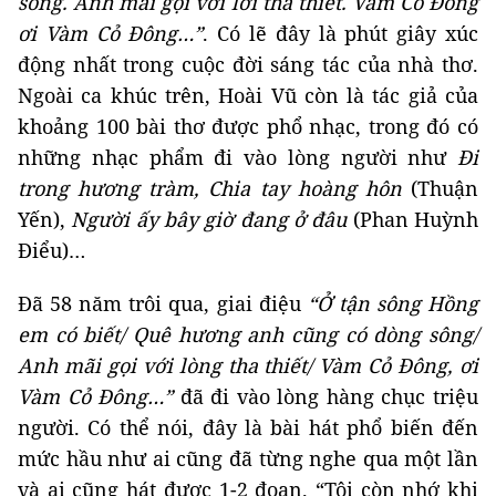
sông. Anh mãi gọi với lời tha thiết. Vàm Cỏ Đông
ơi Vàm Cỏ Đông…”
. Có lẽ đây là phút giây xúc
động nhất trong cuộc đời sáng tác của nhà thơ.
Ngoài ca khúc trên, Hoài Vũ còn là tác giả của
khoảng 100 bài thơ được phổ nhạc, trong đó có
những nhạc phẩm đi vào lòng người như
Đi
trong hương tràm, Chia tay hoàng hôn
(Thuận
Yến),
Người ấy bây giờ đang ở đâu
(Phan Huỳnh
Điểu)…
Đã 58 năm trôi qua, giai điệu
“Ở tận sông Hồng
em có biết/ Quê hương anh cũng có dòng sông/
Anh mãi gọi với lòng tha thiết/ Vàm Cỏ Đông, ơi
Vàm Cỏ Đông…”
đã đi vào lòng hàng chục triệu
người. Có thể nói, đây là bài hát phổ biến đến
mức hầu như ai cũng đã từng nghe qua một lần
và ai cũng hát được 1-2 đoạn. “Tôi còn nhớ khi