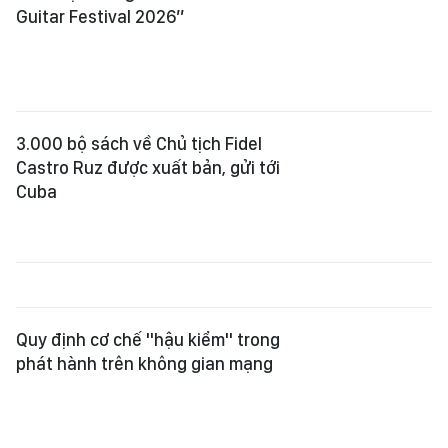
Quy định cơ chế "hậu kiểm" trong
phát hành trên không gian mạng
Để di sản miền Trung tiếp tục
"sống"
Giữ hồn di sản giữa cơn lốc đô thị
hóa - Bài 4: Hài hòa giữa bảo tồn và
phát triển