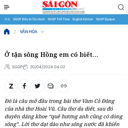
中文
SGGP Đầu tư Tài chính
SGGP Thể Thao
English Edition
SGGP Epaper
VĂN HÓA
Ở tận sông Hồng em có biết…
SGGP
30/04/2024 04:02
Đó là câu mở đầu trong bài thơ Vàm Cỏ Đông
của nhà thơ Hoài Vũ. Câu thơ da diết, sau đó
duyên dáng khoe “quê hương anh cũng có dòng
sông”. Lời thơ dạt dào như sông nước đã khiến