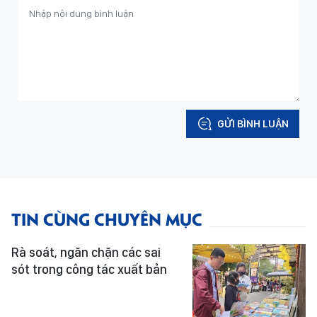
GỬI BÌNH LUẬN
TIN CÙNG CHUYÊN MỤC
Rà soát, ngăn chặn các sai
sót trong công tác xuất bản
Trăng chiến khu - Bừng sáng du lịch
văn hóa vùng đất Củ Chi