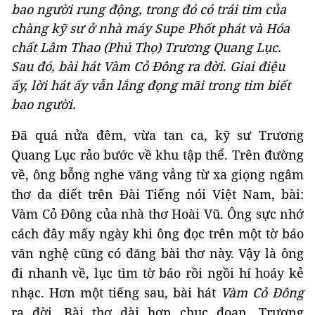
bao người rung động, trong đó có trái tim của
chàng kỹ sư ở nhà máy Supe Phốt phát và Hóa
chất Lâm Thao (Phú Thọ) Trương Quang Lục.
Sau đó, bài hát Vàm Cỏ Đông ra đời. Giai điệu
ấy, lời hát ấy vẫn lắng đọng mãi trong tim biết
bao người.
Đã quá nửa đêm, vừa tan ca, kỹ sư Trương
Quang Lục rảo bước về khu tập thể. Trên đường
về, ông bỗng nghe văng vẳng từ xa giọng ngâm
thơ da diết trên Đài Tiếng nói Việt Nam, bài:
Vàm Cỏ Đông của nhà thơ Hoài Vũ. Ông sực nhớ
cách đây mấy ngày khi ông đọc trên một tờ báo
văn nghệ cũng có đăng bài thơ này. Vậy là ông
đi nhanh về, lục tìm tờ báo rồi ngồi hí hoáy kẻ
nhạc. Hơn một tiếng sau, bài hát
Vàm Cỏ Đông
ra đời. Bài thơ dài hơn chục đoạn, Trương