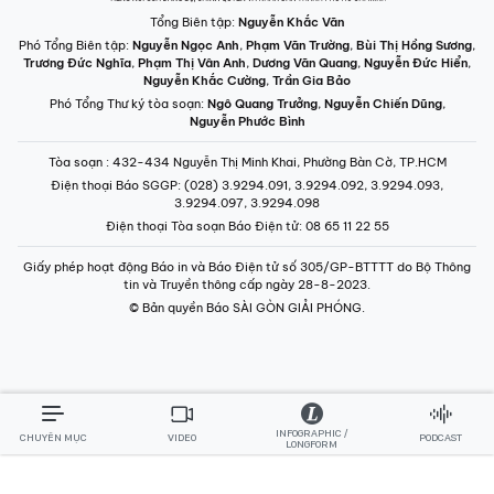
Tổng Biên tập:
Nguyễn Khắc Văn
Phó Tổng Biên tập:
Nguyễn Ngọc Anh
,
Phạm Văn Trường
,
Bùi Thị Hồng Sương
,
Trương Đức Nghĩa
,
Phạm Thị Vân Anh
,
Dương Văn Quang
,
Nguyễn Đức Hiển
,
Nguyễn Khắc Cường
,
Trần Gia Bảo
Phó Tổng Thư ký tòa soạn:
Ngô Quang Trưởng
,
Nguyễn Chiến Dũng
,
Nguyễn Phước Bình
Tòa soạn
: 432-434 Nguyễn Thị Minh Khai, Phường Bàn Cờ, TP.HCM
Điện thoại Báo SGGP
: (028) 3.9294.091, 3.9294.092, 3.9294.093,
3.9294.097, 3.9294.098
Điện thoại Tòa soạn Báo Điện tử
: 08 65 11 22 55
Giấy phép hoạt động Báo in và Báo Điện tử số 305/GP-BTTTT do Bộ Thông
tin và Truyền thông cấp ngày 28-8-2023.
© Bản quyền Báo SÀI GÒN GIẢI PHÓNG.
INFOGRAPHIC /
CHUYÊN MỤC
VIDEO
PODCAST
LONGFORM