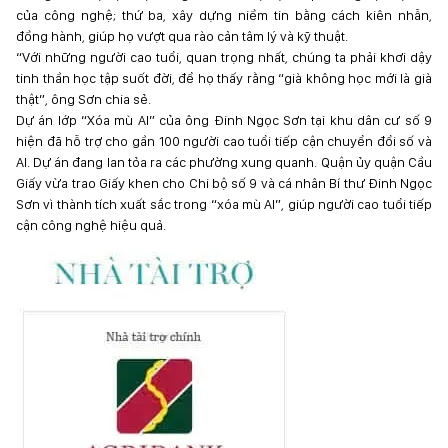
của công nghệ; thứ ba, xây dựng niềm tin bằng cách kiên nhẫn,
đồng hành, giúp họ vượt qua rào cản tâm lý và kỹ thuật.
“Với những người cao tuổi, quan trọng nhất, chúng ta phải khơi dậy
tinh thần học tập suốt đời, để họ thấy rằng “già không học mới là già
thật”, ông Sơn chia sẻ.
Dự án lớp “Xóa mù AI” của ông Đinh Ngọc Sơn tại khu dân cư số 9
hiện đã hỗ trợ cho gần 100 người cao tuổi tiếp cận chuyển đổi số và
AI. Dự án đang lan tỏa ra các phường xung quanh. Quận ủy quận Cầu
Giấy vừa trao Giấy khen cho Chi bộ số 9 và cá nhân Bí thư Đinh Ngọc
Sơn vì thành tích xuất sắc trong “xóa mù AI”, giúp người cao tuổi tiếp
cận công nghệ hiệu quả.