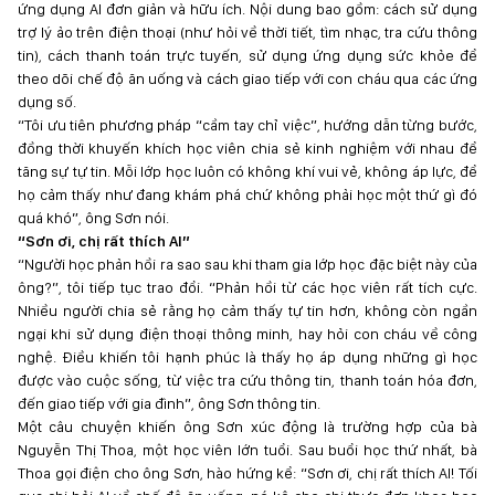
ứng dụng AI đơn giản và hữu ích. Nội dung bao gồm: cách sử dụng
trợ lý ảo trên điện thoại (như hỏi về thời tiết, tìm nhạc, tra cứu thông
tin), cách thanh toán trực tuyến, sử dụng ứng dụng sức khỏe để
theo dõi chế độ ăn uống và cách giao tiếp với con cháu qua các ứng
dụng số.
“Tôi ưu tiên phương pháp “cầm tay chỉ việc”, hướng dẫn từng bước,
đồng thời khuyến khích học viên chia sẻ kinh nghiệm với nhau để
tăng sự tự tin. Mỗi lớp học luôn có không khí vui vẻ, không áp lực, để
họ cảm thấy như đang khám phá chứ không phải học một thứ gì đó
quá khó”, ông Sơn nói.
“Sơn ơi, chị rất thích AI”
“Người học phản hồi ra sao sau khi tham gia lớp học đặc biệt này của
ông?”, tôi tiếp tục trao đổi. “Phản hồi từ các học viên rất tích cực.
Nhiều người chia sẻ rằng họ cảm thấy tự tin hơn, không còn ngần
ngại khi sử dụng điện thoại thông minh, hay hỏi con cháu về công
nghệ. Điều khiến tôi hạnh phúc là thấy họ áp dụng những gì học
được vào cuộc sống, từ việc tra cứu thông tin, thanh toán hóa đơn,
đến giao tiếp với gia đình”, ông Sơn thông tin.
Một câu chuyện khiến ông Sơn xúc động là trường hợp của bà
Nguyễn Thị Thoa, một học viên lớn tuổi. Sau buổi học thứ nhất, bà
Thoa gọi điện cho ông Sơn, hào hứng kể: “Sơn ơi, chị rất thích AI! Tối