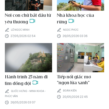
Nơi con chữ bắt đầu từ
Nhà khoa học của
yêu thương
rừng
LÊ NGỌC MINH
NGỌC PHÚC
27/05/2026 02:54
26/05/2026 03:36
Hành trình 25 năm đi
Tiếp nối giấc mơ
“ngọn lửa xanh”
tìm đồng đội
ĐOÀN KIÊN
QUỐC HƯNG - MINH KHOA -
PHÚC VÂN
20/05/2026 22:45
26/05/2026 03:07