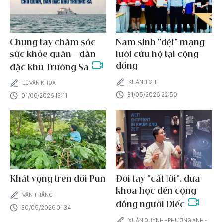
Chung tay chăm sóc
Nam sinh “dệt” mạng
sức khỏe quân – dân
lưới cứu hộ tại cộng
đồng
đặc khu Trường Sa
KHÁNH CHI
LÊ VĂN KHOA
31/05/2026 22:50
01/06/2026 13:11
Khát vọng trên đồi Pun
Đôi tay “cất lời”, đưa
khoa học đến cộng
VĂN THẮNG
đồng người Điếc
30/05/2026 01:34
XUÂN QUỲNH - PHƯƠNG ANH -