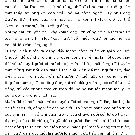
qua chị hỏi AI về chế độ ăn uống, nó kê cho chị thực đơn khoa học
cả tuần!”. Bà Thoa còn chia sẻ rằng, nhờ lớp học mà bà không còn
cảm thấy lạc lõng khi con cháu nói về công nghệ. Hay như ông
Dương Sơn Thạc, sau khi học đã mở kênh TikTok, giờ có thể
livestream các sự kiện ở cộng đồng.
Những câu chuyện như vậy khiến ông Sơn củng cố quyết tâm tiếp
tục mở rộng mô hình lớp “xóa mù AI” để nhiều người lớn tuổi hơn có
cơ hội tiếp cận công nghệ.
“Đảng, Nhà nước ta đang đẩy mạnh công cuộc chuyển đổi số.
Chuyển đổi số không chỉ là chuyện công nghệ, mà là một cuộc thay
đổi về tư duy. Người bí thư chi bộ, hơn ai hết, phải là người truyền
cảm hứng, kết nối, dẫn dắt và tạo điều kiện để mọi người dân, đặc
biệt là các nhóm yếu thế như người lớn tuổi, tiếp cận công nghệ”,
ông Sơn tâm sự. Theo ông Sơn, khi mỗi đảng viên tại cơ sở đều chủ
động, thì các phong trào chuyển đổi số sẽ lan tỏa mạnh mẽ, giúp
cộng đồng không bị tụt hậu.
Muốn “khai mở” nhận thức chuyển đổi số cho người dân, đặc biệt là
người cao tuổi, đảng viên cần ba điều: Thứ nhất, nâng cao nhận thức
của chính mình về tầm quan trọng của chuyển đổi số, từ đó truyền
đạt một cách dễ hiểu, gần gũi đến người dân; thứ hai, tổ chức các
hoạt động thực tiễn, như lớp học AI miễn phí mà tôi đang thực hiện,
để người dân, đặc biệt là người lớn tuổi, trực tiếp trải nghiệm lợi ích