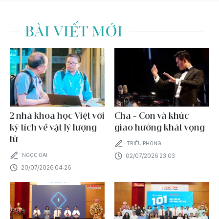
BÀI VIẾT MỚI
2 nhà khoa học Việt với
Cha - Con và khúc
kỳ tích về vật lý lượng
giao hưởng khát vọng
tử
TRIỆU PHONG
NGỌC OAI
02/07/2026 23:03
20/07/2026 04:26