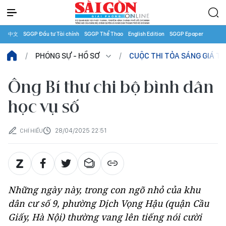
中文
SGGP Đầu tư Tài chính
SGGP Thể Thao
English Edition
SGGP Epaper
PHÓNG SỰ - HỒ SƠ
CUỘC THI TỎA SÁNG GIÁ TRỊ
Ông Bí thư chi bộ bình dân
học vụ số
28/04/2025 22:51
CHÍ HIẾU
Những ngày này, trong con ngõ nhỏ của khu
dân cư số 9, phường Dịch Vọng Hậu (quận Cầu
Giấy, Hà Nội) thường vang lên tiếng nói cười