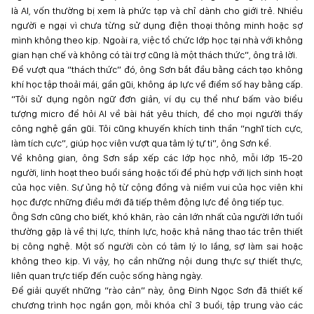
là AI, vốn thường bị xem là phức tạp và chỉ dành cho giới trẻ. Nhiều
người e ngại vì chưa từng sử dụng điện thoại thông minh hoặc sợ
mình không theo kịp. Ngoài ra, việc tổ chức lớp học tại nhà với không
gian hạn chế và không có tài trợ cũng là một thách thức”, ông trả lời.
Để vượt qua “thách thức” đó, ông Sơn bắt đầu bằng cách tạo không
khí học tập thoải mái, gần gũi, không áp lực về điểm số hay bằng cấp.
“Tôi sử dụng ngôn ngữ đơn giản, ví dụ cụ thể như bấm vào biểu
tượng micro để hỏi AI về bài hát yêu thích, để cho mọi người thấy
công nghệ gần gũi. Tôi cũng khuyến khích tinh thần “nghĩ tích cực,
làm tích cực”, giúp học viên vượt qua tâm lý tự ti”, ông Sơn kể.
Về không gian, ông Sơn sắp xếp các lớp học nhỏ, mỗi lớp 15-20
người, linh hoạt theo buổi sáng hoặc tối để phù hợp với lịch sinh hoạt
của học viên. Sự ủng hộ từ cộng đồng và niềm vui của học viên khi
học được những điều mới đã tiếp thêm động lực để ông tiếp tục.
Ông Sơn cũng cho biết, khó khăn, rào cản lớn nhất của người lớn tuổi
thường gặp là về thị lực, thính lực, hoặc khả năng thao tác trên thiết
bị công nghệ. Một số người còn có tâm lý lo lắng, sợ làm sai hoặc
không theo kịp. Vì vậy, họ cần những nội dung thực sự thiết thực,
liên quan trực tiếp đến cuộc sống hàng ngày.
Để giải quyết những “rào cản” này, ông Đinh Ngọc Sơn đã thiết kế
chương trình học ngắn gọn, mỗi khóa chỉ 3 buổi, tập trung vào các