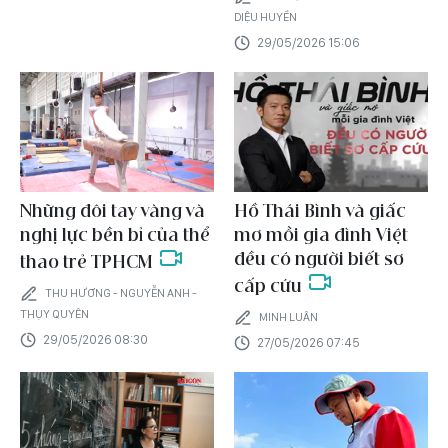
DIỆU HUYỀN
29/05/2026 15:06
Những đôi tay vàng và
Hồ Thái Bình và giấc
nghị lực bền bỉ của thể
mơ mỗi gia đình Việt
đều có người biết sơ
thao trẻ TPHCM
cấp cứu
THU HƯƠNG - NGUYỄN ANH -
THỤY QUYÊN
MINH LUÂN
29/05/2026 08:30
27/05/2026 07:45