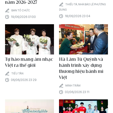
năm 2026-2027
THIẾU TÁ, NHÀ BÁO LÊ PHƯƠNG
DUNG
BAN TỔ CHỨC
18/06/2026 23:04
19/06/2026 01:00
Tự hào mang âm nhạc
Hà Lâm Tú Quỳnh và
Việt ra thế giới
hành trình xây dựng
thương hiệu bánh mì
TIỂU TÂN
Việt
06/06/2026 23:29
MINH TRÂM
03/06/2026 23:11