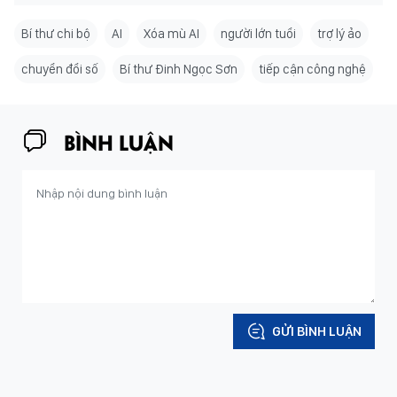
Bí thư chi bộ
AI
Xóa mù AI
người lớn tuổi
trợ lý ảo
chuyển đổi số
Bí thư Đinh Ngọc Sơn
tiếp cận công nghệ
BÌNH LUẬN
GỬI BÌNH LUẬN