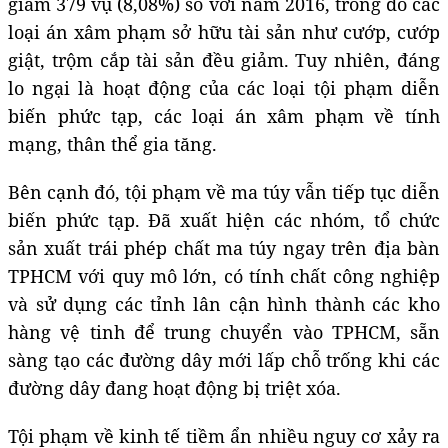
giảm 379 vụ (8,08%) so với năm 2016, trong đó các
loại án xâm phạm sở hữu tài sản như cướp, cướp
giật, trộm cắp tài sản đều giảm. Tuy nhiên, đáng
lo ngại là hoạt động của các loại tội phạm diễn
biến phức tạp, các loại án xâm phạm về tính
mạng, thân thể gia tăng.
Bên cạnh đó, tội phạm về ma túy vẫn tiếp tục diễn
biến phức tạp. Đã xuất hiện các nhóm, tổ chức
sản xuất trái phép chất ma túy ngay trên địa bàn
TPHCM với quy mô lớn, có tính chất công nghiệp
và sử dụng các tỉnh lân cận hình thành các kho
hàng vệ tinh để trung chuyển vào TPHCM, sẵn
sàng tạo các đường dây mới lấp chỗ trống khi các
đường dây đang hoạt động bị triệt xóa.
Tội phạm về kinh tế tiềm ẩn nhiều nguy cơ xảy ra