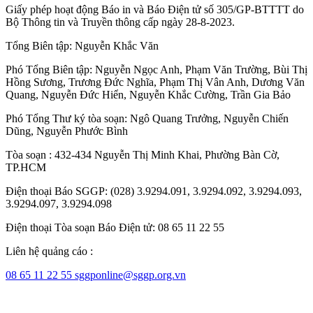
Giấy phép hoạt động Báo in và Báo Điện tử số 305/GP-BTTTT do
Bộ Thông tin và Truyền thông cấp ngày 28-8-2023.
Tổng Biên tập:
Nguyễn Khắc Văn
Phó Tổng Biên tập:
Nguyễn Ngọc Anh
,
Phạm Văn Trường
,
Bùi Thị
Hồng Sương
,
Trương Đức Nghĩa
,
Phạm Thị Vân Anh
,
Dương Văn
Quang
,
Nguyễn Đức Hiển
,
Nguyễn Khắc Cường
,
Trần Gia Bảo
Phó Tổng Thư ký tòa soạn:
Ngô Quang Trưởng
,
Nguyễn Chiến
Dũng
,
Nguyễn Phước Bình
Tòa soạn : 432-434 Nguyễn Thị Minh Khai, Phường Bàn Cờ,
TP.HCM
Điện thoại Báo SGGP: (028) 3.9294.091, 3.9294.092, 3.9294.093,
3.9294.097, 3.9294.098
Điện thoại Tòa soạn Báo Điện tử: 08 65 11 22 55
Liên hệ quảng cáo :
08 65 11 22 55
sggponline@sggp.org.vn