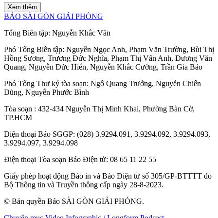
Xem thêm
BÁO SÀI GÒN GIẢI PHÓNG
Tổng Biên tập:
Nguyễn Khắc Văn
Phó Tổng Biên tập:
Nguyễn Ngọc Anh
,
Phạm Văn Trường
,
Bùi Thị
Hồng Sương
,
Trương Đức Nghĩa
,
Phạm Thị Vân Anh
,
Dương Văn
Quang
,
Nguyễn Đức Hiển
,
Nguyễn Khắc Cường
,
Trần Gia Bảo
Phó Tổng Thư ký tòa soạn:
Ngô Quang Trưởng
,
Nguyễn Chiến
Dũng
,
Nguyễn Phước Bình
Tòa soạn
: 432-434 Nguyễn Thị Minh Khai, Phường Bàn Cờ,
TP.HCM
Điện thoại Báo SGGP
: (028) 3.9294.091, 3.9294.092, 3.9294.093,
3.9294.097, 3.9294.098
Điện thoại Tòa soạn Báo Điện tử
: 08 65 11 22 55
Giấy phép hoạt động Báo in và Báo Điện tử số 305/GP-BTTTT do
Bộ Thông tin và Truyền thông cấp ngày 28-8-2023.
© Bản quyền Báo SÀI GÒN GIẢI PHÓNG.
Chuyên mục
Video
Infographic / Longform
Podcast