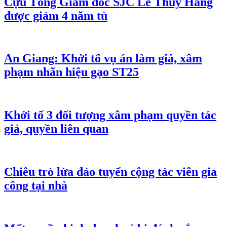
Cựu Tổng Giám đốc SJC Lê Thúy Hằng
được giảm 4 năm tù
An Giang: Khởi tố vụ án làm giả, xâm
phạm nhãn hiệu gạo ST25
Khởi tố 3 đối tượng xâm phạm quyền tác
giả, quyền liên quan
Chiêu trò lừa đảo tuyển cộng tác viên gia
công tại nhà