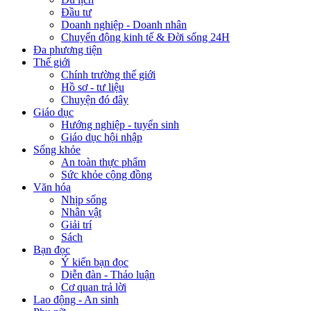
Đầu tư
Doanh nghiệp - Doanh nhân
Chuyển động kinh tế & Đời sống 24H
Đa phương tiện
Thế giới
Chính trường thế giới
Hồ sơ - tư liệu
Chuyện đó đây
Giáo dục
Hướng nghiệp - tuyển sinh
Giáo dục hội nhập
Sống khỏe
An toàn thực phẩm
Sức khỏe cộng đồng
Văn hóa
Nhịp sống
Nhân vật
Giải trí
Sách
Bạn đọc
Ý kiến bạn đọc
Diễn đàn - Thảo luận
Cơ quan trả lời
Lao động - An sinh