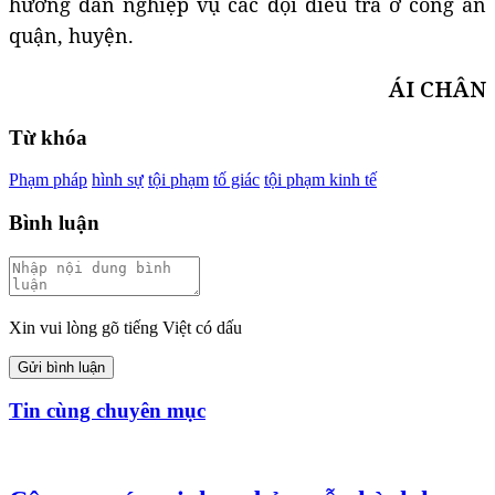
hướng dẫn nghiệp vụ các đội điều tra ở công an
quận, huyện.
ÁI CHÂN
Từ khóa
Phạm pháp
hình sự
tội phạm
tố giác
tội phạm kinh tế
Bình luận
Xin vui lòng gõ tiếng Việt có dấu
Gửi bình luận
Tin cùng chuyên mục