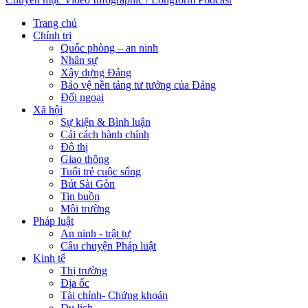
Trang chủ
Chính trị
Quốc phòng – an ninh
Nhân sự
Xây dựng Đảng
Bảo vệ nền tảng tư tưởng của Đảng
Đối ngoại
Xã hội
Sự kiện & Bình luận
Cải cách hành chính
Đô thị
Giao thông
Tuổi trẻ cuộc sống
Bút Sài Gòn
Tin buồn
Môi trường
Pháp luật
An ninh - trật tự
Câu chuyện Pháp luật
Kinh tế
Thị trường
Địa ốc
Tài chính- Chứng khoán
Du lịch