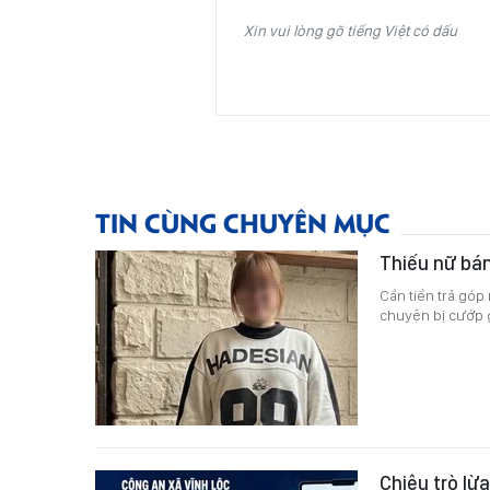
Xin vui lòng gõ tiếng Việt có dấu
TIN CÙNG CHUYÊN MỤC
Thiếu nữ bán
Cần tiền trả góp 
chuyện bị cướp 
Chiêu trò lừ