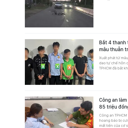
Bắt 4 thanh 
mâu thuẫn t
Xuất phát từ mâu
dao tự chế hỗn c
TPHCM đã bắt khẩ
Công an làm 
85 triệu đồn
Công an TPHCM v
hoang báo bị cướ
mất tiền của cơ 