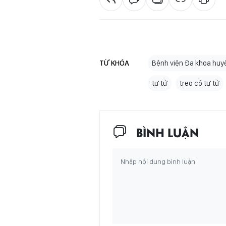
TỪ KHÓA
Bệnh viện Đa khoa huy
tự tử
treo cổ tự tử
BÌNH LUẬN