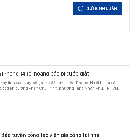
GỬI BÌNH LUẬN
 iPhone 14 rồi hoang báo bị cướp giật
máy tính xách tay, cô gái trẻ đã bán chiếc iPhone 14 rồi bịa ra câu
giật trên đường Phan Chu Trinh, phường Tăng Nhơn Phú, TPHCM.
a đảo tuyển cộng tác viên gia công tại nhà