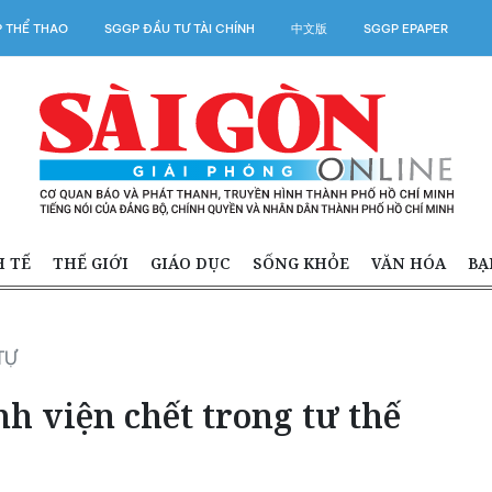
 THỂ THAO
SGGP ĐẦU TƯ TÀI CHÍNH
中文版
SGGP EPAPER
H TẾ
THẾ GIỚI
GIÁO DỤC
SỐNG KHỎE
VĂN HÓA
BẠ
TỰ
h viện chết trong tư thế