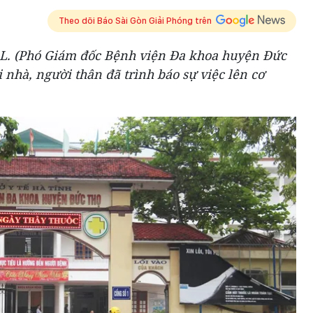
Theo dõi Báo Sài Gòn Giải Phóng trên
 L. (Phó Giám đốc Bệnh viện Đa khoa huyện Đức
i nhà, người thân đã trình báo sự việc lên cơ