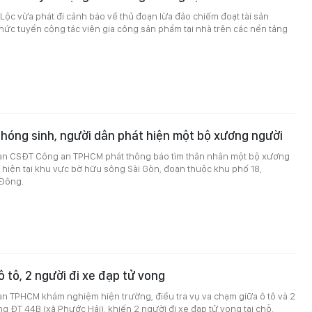
Lộc vừa phát đi cảnh báo về thủ đoạn lừa đảo chiếm đoạt tài sản
hức tuyển cộng tác viên gia công sản phẩm tại nhà trên các nền tảng
hóng sinh, người dân phát hiện một bộ xương người
an CSĐT Công an TPHCM phát thông báo tìm thân nhân một bộ xương
hiện tại khu vực bờ hữu sông Sài Gòn, đoạn thuộc khu phố 18,
Đông.
ô tô, 2 người đi xe đạp tử vong
an TPHCM khám nghiệm hiện trường, điều tra vụ va chạm giữa ô tô và 2
g ĐT 44B (xã Phước Hải), khiến 2 người đi xe đạp tử vong tại chỗ.