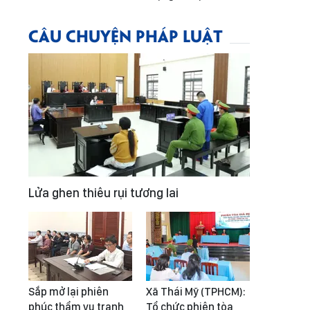
CÂU CHUYỆN PHÁP LUẬT
Lửa ghen thiêu rụi tương lai
Sắp mở lại phiên
Xã Thái Mỹ (TPHCM):
phúc thẩm vụ tranh
Tổ chức phiên tòa