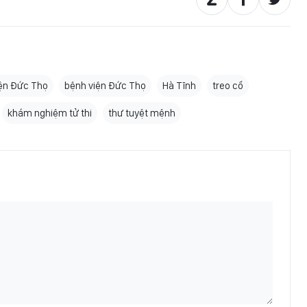
ện Đức Thọ
bệnh viện Đức Thọ
Hà Tĩnh
treo cổ
khám nghiệm tử thi
thư tuyệt mệnh