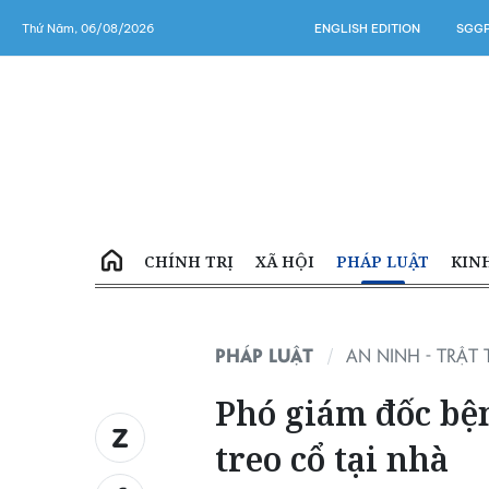
Thứ Năm, 06/08/2026
ENGLISH EDITION
SGGP
CHÍNH TRỊ
XÃ HỘI
PHÁP LUẬT
KIN
PHÁP LUẬT
AN NINH - TRẬT 
Phó giám đốc bện
treo cổ tại nhà