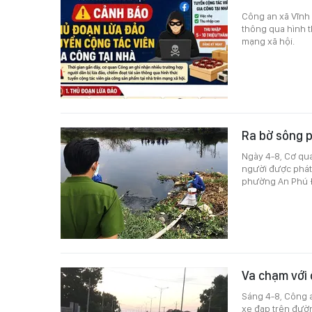
Công an xã Vĩnh 
thông qua hình t
mạng xã hội.
Ra bờ sông p
Ngày 4-8, Cơ qu
người được phát 
phường An Phú 
Va chạm với 
Sáng 4-8, Công 
xe đạp trên đườn