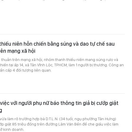
thiếu niên hỗn chiến bằng súng và dao tự chế sau
rên mạng xã hội
 thuẫn trên mạng xã hội, nhóm thanh thiếu niên mang súng rulo và
hiến tại ấp 14, xã Tân Vĩnh Lộc, TPHCM, làm 1 người bị thương. Công an
n cấp 4 đối tượng liên quan.
việc với người phụ nữ báo thông tin giả bị cướp giật
g
ừa làm rõ trường hợp bà D.T.L.N. (34 tuổi, ngụ phường Tân Hưng)
p giật 85 triệu đồng trên đường Lâm Văn Bền để che giấu việc làm
sở kinh doanh.