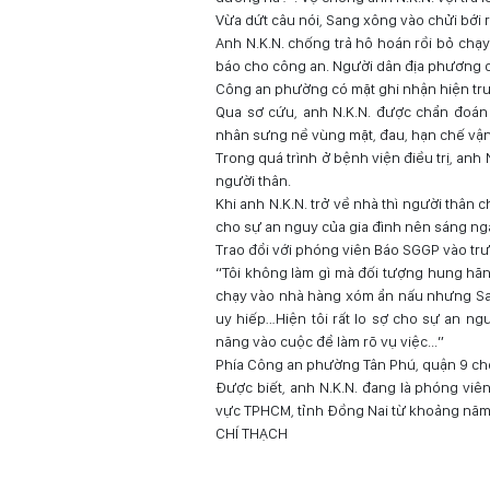
Vừa dứt câu nói, Sang xông vào chửi bới r
Anh N.K.N. chống trả hô hoán rồi bỏ chạ
báo cho công an. Người dân địa phương can
Công an phường có mặt ghi nhận hiện trư
Qua sơ cứu, anh N.K.N. được chẩn đoán
nhân sưng nề vùng mặt, đau, hạn chế vận 
Trong quá trình ở bệnh viện điều trị, an
người thân.
Khi anh N.K.N. trở về nhà thì người thân 
cho sự an nguy của gia đình nên sáng ngà
Trao đổi với phóng viên Báo SGGP vào trư
“Tôi không làm gì mà đối tượng hung hãn
chạy vào nhà hàng xóm ẩn nấu nhưng San
uy hiếp…Hiện tôi rất lo sợ cho sự an ng
năng vào cuộc để làm rõ vụ việc...”
Phía Công an phường Tân Phú, quận 9 cho b
Được biết, anh N.K.N. đang là phóng viê
vực TPHCM, tỉnh Đồng Nai từ khoảng năm 
CHÍ THẠCH