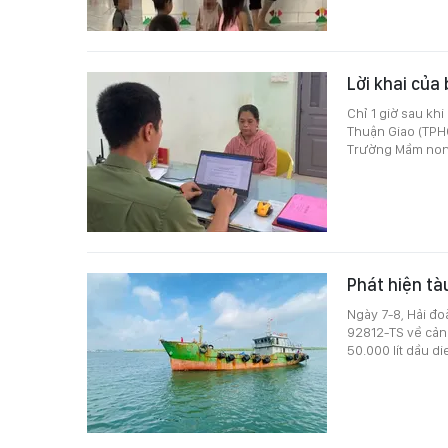
Lời khai của
Chỉ 1 giờ sau kh
Thuận Giao (TPH
Trường Mầm non
Phát hiện tà
Ngày 7-8, Hải đo
92812-TS về cản
50.000 lít dầu d