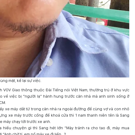
ng mặt, kể lại sự việc.
ênh VOV Giao thông thuộc Đài Tiếng nói Việt Nam, thường trú ở khu vực
o về việc bị “người lạ” hành hung trước căn nhà mà anh sinh sống ở
HCM.
 lấy xe máy dắt từ trong căn nhà ra ngoài đường để cùng vợ và con nhỏ
dựng xe máy trước cổng để khoá cửa thì 1 nam thanh niên tên là Sang
e máy chạy tới trước xe anh.
hiểu chuyện gì thì Sang hét lớn “Mày tránh ra cho tao đi, mày mua
i “Anh chờ tí, em nổ máy xe đi liền…?