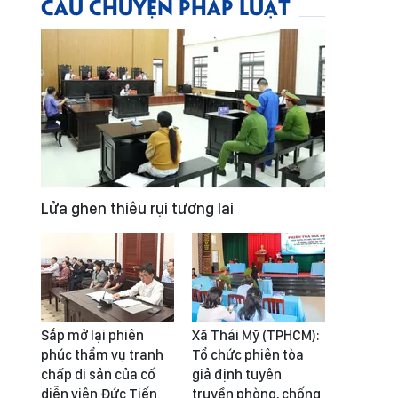
CÂU CHUYỆN PHÁP LUẬT
Lửa ghen thiêu rụi tương lai
Sắp mở lại phiên
Xã Thái Mỹ (TPHCM):
phúc thẩm vụ tranh
Tổ chức phiên tòa
chấp di sản của cố
giả định tuyên
diễn viên Đức Tiến
truyền phòng, chống