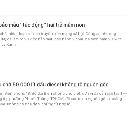
 bảo mẫu "tác động" hai trẻ mầm non
i phát hiện đoạn clip lan truyền trên mạng xã hội, Công an phường
CM) đã làm rõ vụ việc bảo mẫu bạo hành 2 cháu bé sinh năm 2024 tại
 Lá Xanh.
u chở 50.000 lít dầu diesel không rõ nguồn gốc
àn Biên phòng 18, Bộ đội Biên phòng cho biết, đơn vị đã dẫn giải tàu TH-
g (tại phường Phước Thắng, TPHCM) để xác minh nguồn gốc khoảng
iesel không có hóa đơn, chứng từ hợp lệ.