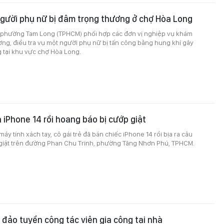
người phụ nữ bị đâm trọng thương ở chợ Hòa Long
n phường Tam Long (TPHCM) phối hợp các đơn vị nghiệp vụ khám
ng, điều tra vụ một người phụ nữ bị tấn công bằng hung khí gây
 tại khu vực chợ Hòa Long.
 iPhone 14 rồi hoang báo bị cướp giật
máy tính xách tay, cô gái trẻ đã bán chiếc iPhone 14 rồi bịa ra câu
giật trên đường Phan Chu Trinh, phường Tăng Nhơn Phú, TPHCM.
a đảo tuyển cộng tác viên gia công tại nhà