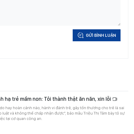
GỬI BÌNH LUẬN
 hạ trẻ mầm non: Tôi thành thật ăn năn, xin lỗi
 do hay hoàn cảnh nào, hành vi đánh trẻ, gây tổn thương cho trẻ là sai
áp luật và không thể chấp nhận được", bảo mẫu Triệu Thị Tâm bày tỏ sự
iệc tại cơ quan công an.