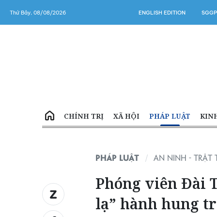
Thứ Bảy, 08/08/2026
ENGLISH EDITION
SGGP
CHÍNH TRỊ
XÃ HỘI
PHÁP LUẬT
KIN
PHÁP LUẬT
AN NINH - TRẬT 
Phóng viên Đài T
lạ” hành hung t