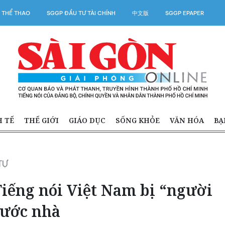
 THỂ THAO
SGGP ĐẦU TƯ TÀI CHÍNH
中文版
SGGP EPAPER
H TẾ
THẾ GIỚI
GIÁO DỤC
SỐNG KHỎE
VĂN HÓA
BẠ
TỰ
iếng nói Việt Nam bị “người
rước nhà