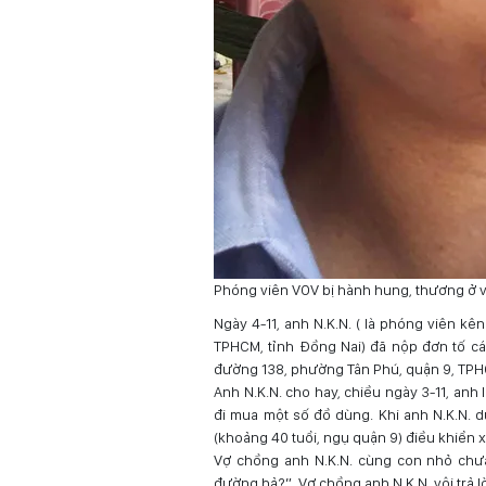
Phóng viên VOV bị hành hung, thương ở vù
Ngày 4-11, anh N.K.N. ( là phóng viên k
TPHCM, tỉnh Đồng Nai) đã nộp đơn tố cá
đường 138, phường Tân Phú, quận 9, TP
Anh N.K.N. cho hay, chiều ngày 3-11, anh
đi mua một số đồ dùng. Khi anh N.K.N. 
(khoảng 40 tuổi, ngụ quận 9) điều khiển x
Vợ chồng anh N.K.N. cùng con nhỏ chưa 
đường hả?”. Vợ chồng anh N.K.N. vội trả lờ