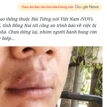
Theo dõi Báo Sài Gòn Giải Phóng trên
o thông thuộc Đài Tiếng nói Việt Nam (VOV),
tỉnh Đồng Nai tới công an trình báo về việc bị
nhà. Chưa dừng lại, nhóm người hành hung còn
y hiếp…