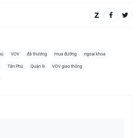
hú
VOV
đả thương
mua đường
ngoại khoa
Tân Phú
Quận 9
VOV giao thông