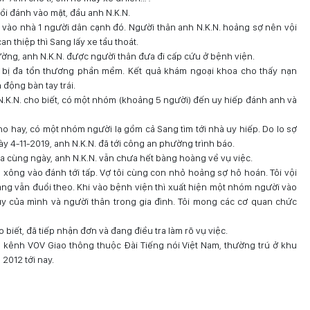
ồi đánh vào mặt, đầu anh N.K.N.
y vào nhà 1 người dân cạnh đó. Người thân anh N.K.N. hoảng sợ nên vội
 thiệp thì Sang lấy xe tẩu thoát.
ờng, anh N.K.N. được người thân đưa đi cấp cứu ở bệnh viện.
 bị đa tổn thương phần mềm. Kết quả khám ngoại khoa cho thấy nạn
động bàn tay trái.
h N.K.N. cho biết, có một nhóm (khoảng 5 người) đến uy hiếp đánh anh và
cho hay, có một nhóm người lạ gồm cả Sang tìm tới nhà uy hiếp. Do lo sợ
y 4-11-2019, anh N.K.N. đã tới công an phường trình báo.
a cùng ngày, anh N.K.N. vẫn chưa hết bàng hoàng về vụ việc.
 xông vào đánh tới tấp. Vợ tôi cùng con nhỏ hoảng sợ hô hoán. Tôi vội
g vẫn đuổi theo. Khi vào bệnh viện thì xuất hiện một nhóm người vào
uy của mình và người thân trong gia đình. Tôi mong các cơ quan chức
iết, đã tiếp nhận đơn và đang điều tra làm rõ vụ việc.
n kênh VOV Giao thông thuộc Đài Tiếng nói Việt Nam, thường trú ở khu
2012 tới nay.