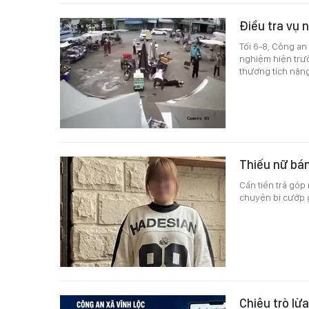
Điều tra vụ 
Tối 6-8, Công a
nghiệm hiện trườ
thương tích nặng
Thiếu nữ bán
Cần tiền trả góp 
chuyện bị cướp 
Chiêu trò lừ