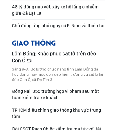
48 tỷ đồng nạo vét, xây kè hồ lắng ô nhiễm
giữa Đà Lạt
Chủ động ứng phó nguy cơ El Nino và thiên tai
GIAO THÔNG
Lâm Đồng: Khắc phục sạt lở trên đèo
Con Ó
Sáng 9-8, lực lượng chức năng tỉnh Lâm Đồng đã
huy động máy móc dọn dẹp hiện trường vụ sạt lở tại
đèo Con Ó, xã Đạ Tẻh 3.
Đồng Nai: 355 trường hợp vi phạm sau một
tuần kiểm tra xe khách
TPHCM điều chỉnh giao thông khu vực trung
tâm
Đội CSGT Rạch Chiếc kiểm tra ma túy với tài