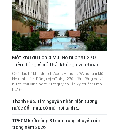
Một khu du lịch ở Mũi Né bị phạt 270
triệu đồng vì xả thải không đạt chuẩn
Chủ đầu tư khu du lịch Apec Mandala Wyndham Mũi
Né (tỉnh Lâm Đồng) bị xử phạt 270 triệu đồng do xả
nước thải sinh hoạt vượt quy chuẩn kỹ thuật ra môi
trường.
Thanh Hóa: Tìm nguyên nhân hiện tượng
nước đổi màu, có mùi hôi tanh
TPHCM khởi công 8 trạm trung chuyển rác
trong năm 2026