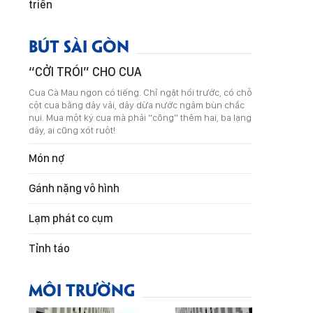
triển
BÚT SÀI GÒN
“CỞI TRÓI” CHO CUA
Cua Cà Mau ngon có tiếng. Chỉ ngặt hồi trước, có chỗ
cột cua bằng dây vải, dây dừa nước ngâm bùn chắc
nụi. Mua một ký cua mà phải “cõng” thêm hai, ba lạng
dây, ai cũng xót ruột!
Món nợ
Gánh nặng vô hình
Lạm phát co cụm
Tỉnh táo
MÔI TRƯỜNG