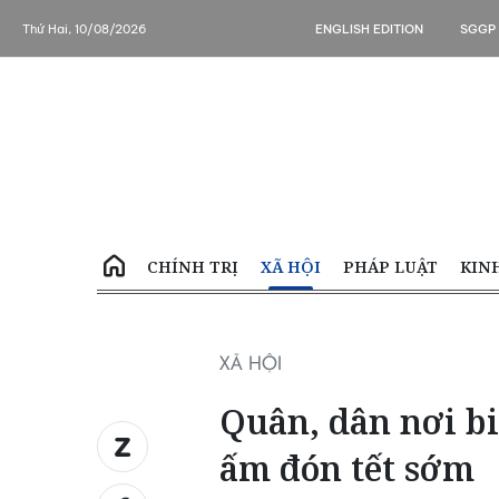
Thứ Hai, 10/08/2026
ENGLISH EDITION
SGGP
CHÍNH TRỊ
XÃ HỘI
PHÁP LUẬT
KIN
XÃ HỘI
Quân, dân nơi bi
ấm đón tết sớm