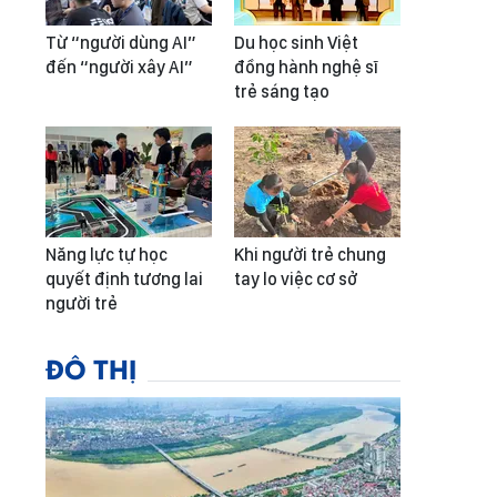
Từ “người dùng AI”
Du học sinh Việt
đến “người xây AI”
đồng hành nghệ sĩ
trẻ sáng tạo
Năng lực tự học
Khi người trẻ chung
quyết định tương lai
tay lo việc cơ sở
người trẻ
ĐÔ THỊ