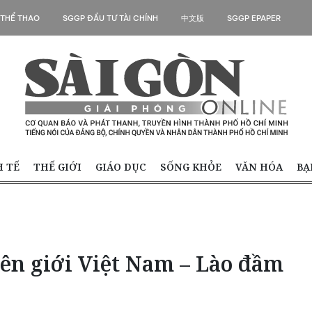
 THỂ THAO
SGGP ĐẦU TƯ TÀI CHÍNH
中文版
SGGP EPAPER
H TẾ
THẾ GIỚI
GIÁO DỤC
SỐNG KHỎE
VĂN HÓA
BẠ
ên giới Việt Nam – Lào đầm