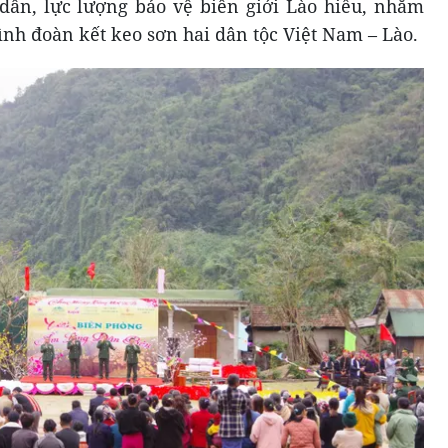
dân, lực lượng bảo vệ biên giới Lào hiểu, nhằm
ình đoàn kết keo sơn hai dân tộc Việt Nam – Lào.