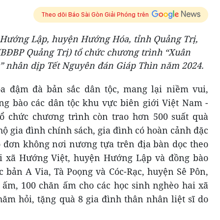
Theo dõi Báo Sài Gòn Giải Phóng trên
ã Hướng Lập, huyện Hướng Hóa, tỉnh Quảng Trị,
BĐBP Quảng Trị) tổ chức chương trình “Xuân
” nhân dịp Tết Nguyên đán Giáp Thìn năm 2024.
a đậm đà bản sắc dân tộc, mang lại niềm vui,
g bào các dân tộc khu vực biên giới Việt Nam -
ổ chức chương trình còn trao hơn 500 suất quà
hộ gia đình chính sách, gia đình có hoàn cảnh đặc
o đơn không nơi nương tựa trên địa bàn dọc theo
ai xã Hướng Việt, huyện Hướng Lập và đồng bào
c bản A Via, Tà Poọng và Cóc-Rạc, huyện Sê Pôn,
o ấm, 100 chăn ấm cho các học sinh nghèo hai xã
ăm hỏi, tặng quà 8 gia đình thân nhân liệt sĩ do