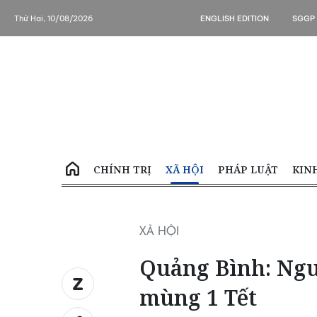
Thứ Hai, 10/08/2026
ENGLISH EDITION
SGGP
CHÍNH TRỊ
XÃ HỘI
PHÁP LUẬT
KIN
XÃ HỘI
Quảng Bình: Ngư
mùng 1 Tết