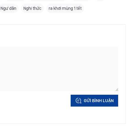
Ngư dân
Nghi thức
ra khơi mùng 1 tết
GỬI BÌNH LUẬN