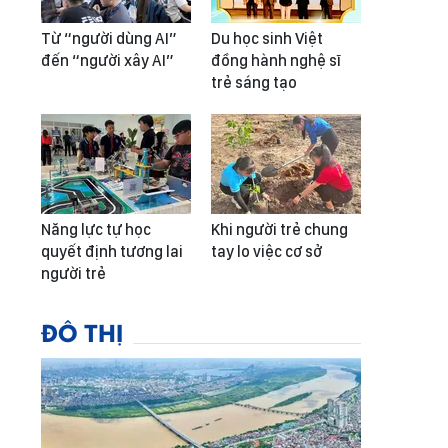
Từ “người dùng AI”
Du học sinh Việt
đến “người xây AI”
đồng hành nghệ sĩ
trẻ sáng tạo
Năng lực tự học
Khi người trẻ chung
quyết định tương lai
tay lo việc cơ sở
người trẻ
ĐÔ THỊ