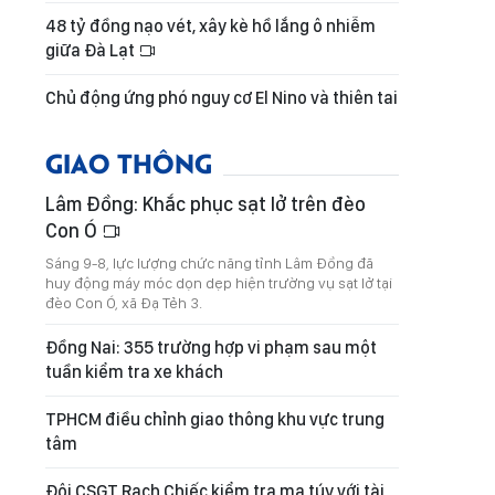
48 tỷ đồng nạo vét, xây kè hồ lắng ô nhiễm
giữa Đà Lạt
Chủ động ứng phó nguy cơ El Nino và thiên tai
GIAO THÔNG
Lâm Đồng: Khắc phục sạt lở trên đèo
Con Ó
Sáng 9-8, lực lượng chức năng tỉnh Lâm Đồng đã
huy động máy móc dọn dẹp hiện trường vụ sạt lở tại
đèo Con Ó, xã Đạ Tẻh 3.
Đồng Nai: 355 trường hợp vi phạm sau một
tuần kiểm tra xe khách
TPHCM điều chỉnh giao thông khu vực trung
tâm
Đội CSGT Rạch Chiếc kiểm tra ma túy với tài