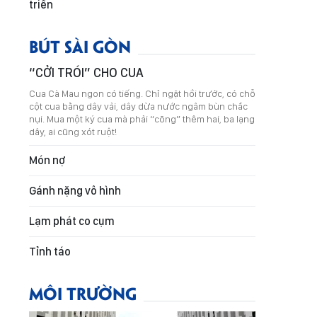
triển
BÚT SÀI GÒN
“CỞI TRÓI” CHO CUA
Cua Cà Mau ngon có tiếng. Chỉ ngặt hồi trước, có chỗ
cột cua bằng dây vải, dây dừa nước ngâm bùn chắc
nụi. Mua một ký cua mà phải “cõng” thêm hai, ba lạng
dây, ai cũng xót ruột!
Món nợ
Gánh nặng vô hình
Lạm phát co cụm
Tỉnh táo
MÔI TRƯỜNG