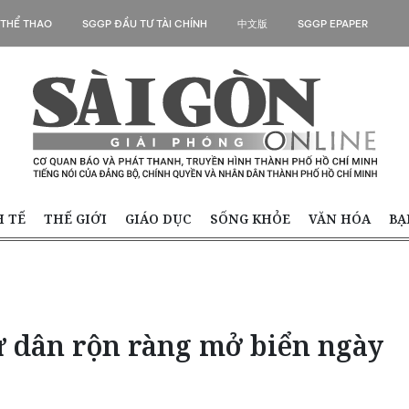
 THỂ THAO
SGGP ĐẦU TƯ TÀI CHÍNH
中文版
SGGP EPAPER
H TẾ
THẾ GIỚI
GIÁO DỤC
SỐNG KHỎE
VĂN HÓA
BẠ
 dân rộn ràng mở biển ngày