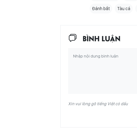
Đánh bắt
Tàu cá
BÌNH LUẬN
Xin vui lòng gõ tiếng Việt có dấu