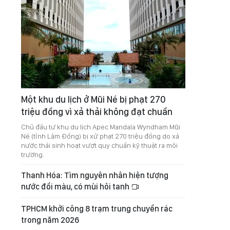
Một khu du lịch ở Mũi Né bị phạt 270
triệu đồng vì xả thải không đạt chuẩn
Chủ đầu tư khu du lịch Apec Mandala Wyndham Mũi
Né (tỉnh Lâm Đồng) bị xử phạt 270 triệu đồng do xả
nước thải sinh hoạt vượt quy chuẩn kỹ thuật ra môi
trường.
Thanh Hóa: Tìm nguyên nhân hiện tượng
nước đổi màu, có mùi hôi tanh
TPHCM khởi công 8 trạm trung chuyển rác
trong năm 2026