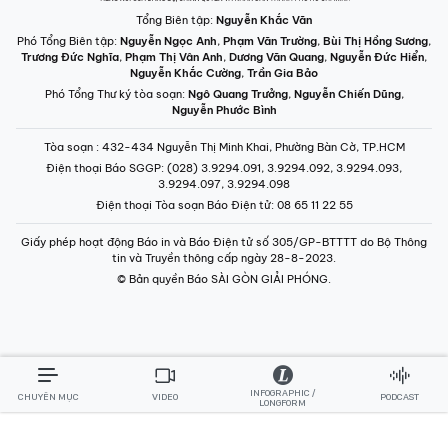
Phó Tổng Biên tập:
Nguyễn Ngọc Anh
,
Phạm Văn Trường
,
Bùi Thị Hồng Sương
,
Trương Đức Nghĩa
,
Phạm Thị Vân Anh
,
Dương Văn Quang
,
Nguyễn Đức Hiển
,
Nguyễn Khắc Cường
,
Trần Gia Bảo
Phó Tổng Thư ký tòa soạn:
Ngô Quang Trưởng
,
Nguyễn Chiến Dũng
,
Nguyễn Phước Bình
Tòa soạn
: 432-434 Nguyễn Thị Minh Khai, Phường Bàn Cờ, TP.HCM
Điện thoại Báo SGGP
: (028) 3.9294.091, 3.9294.092, 3.9294.093,
3.9294.097, 3.9294.098
Điện thoại Tòa soạn Báo Điện tử
: 08 65 11 22 55
Giấy phép hoạt động Báo in và Báo Điện tử số 305/GP-BTTTT do Bộ Thông
tin và Truyền thông cấp ngày 28-8-2023.
© Bản quyền Báo SÀI GÒN GIẢI PHÓNG.
INFOGRAPHIC /
CHUYÊN MỤC
VIDEO
PODCAST
LONGFORM