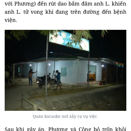
với Phương) đến rút dao bấm đâm anh L. khiến
anh L. tử vong khi đang trên đường đến bệnh
viện.
Quán karaoke nơi xảy ra vụ việc
Sau khi gây án, Phương và Công bỏ trốn khỏi