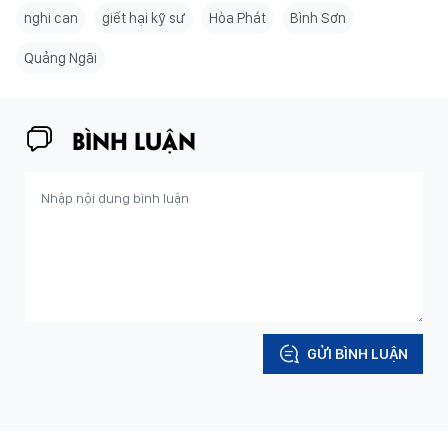
nghi can
giết hại kỹ sư
Hòa Phát
Bình Sơn
Quảng Ngãi
BÌNH LUẬN
GỬI BÌNH LUẬN