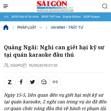
中文
SGGP Đầu tư Tài chính
SGGP Thể Thao
English Edition
SGGP Epaper
PHÁP LUẬT
AN NINH - TRẬT TỰ
Quảng Ngãi: Nghi can giết hại kỹ sư
tại quán karaoke đầu thú
SGGPO
15/05/2018 07:26
Ngày 15-5, liên quan đến vụ giết hại một kỹ sư
tại quán karaoke, 2 nghi can trong vụ án đã đến
cơ quan chức năng đầu thú về hành vi phạm tội.