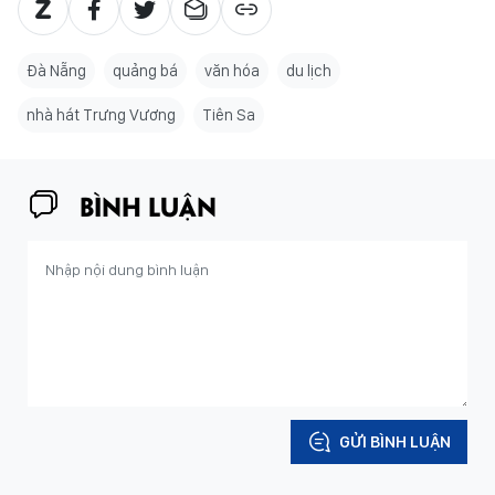
Đà Nẵng
quảng bá
văn hóa
du lịch
nhà hát Trưng Vương
Tiên Sa
BÌNH LUẬN
GỬI BÌNH LUẬN