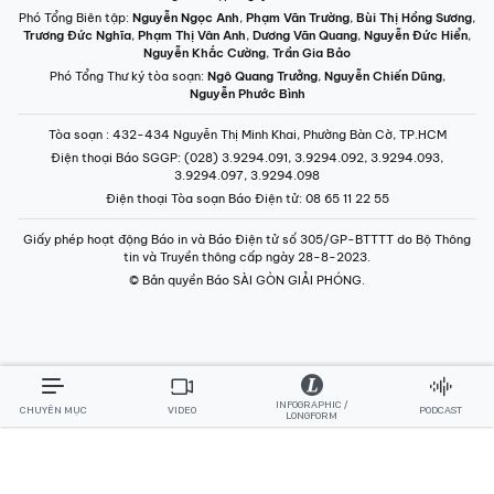
Phó Tổng Biên tập:
Nguyễn Ngọc Anh
,
Phạm Văn Trường
,
Bùi Thị Hồng Sương
,
Trương Đức Nghĩa
,
Phạm Thị Vân Anh
,
Dương Văn Quang
,
Nguyễn Đức Hiển
,
Nguyễn Khắc Cường
,
Trần Gia Bảo
Phó Tổng Thư ký tòa soạn:
Ngô Quang Trưởng
,
Nguyễn Chiến Dũng
,
Nguyễn Phước Bình
Tòa soạn
: 432-434 Nguyễn Thị Minh Khai, Phường Bàn Cờ, TP.HCM
Điện thoại Báo SGGP
: (028) 3.9294.091, 3.9294.092, 3.9294.093,
3.9294.097, 3.9294.098
Điện thoại Tòa soạn Báo Điện tử
: 08 65 11 22 55
Giấy phép hoạt động Báo in và Báo Điện tử số 305/GP-BTTTT do Bộ Thông
tin và Truyền thông cấp ngày 28-8-2023.
© Bản quyền Báo SÀI GÒN GIẢI PHÓNG.
INFOGRAPHIC /
CHUYÊN MỤC
VIDEO
PODCAST
LONGFORM