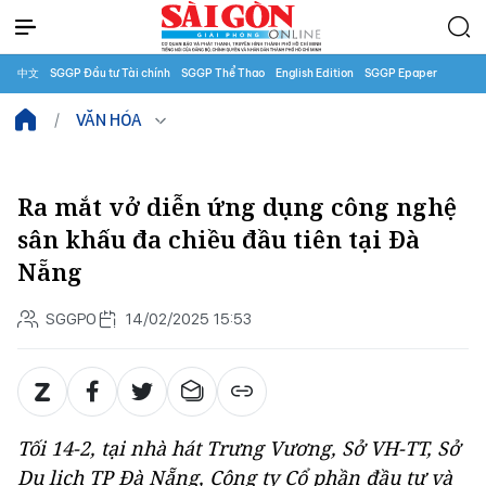
中文
SGGP Đầu tư Tài chính
SGGP Thể Thao
English Edition
SGGP Epaper
VĂN HÓA
Ra mắt vở diễn ứng dụng công nghệ
sân khấu đa chiều đầu tiên tại Đà
Nẵng
SGGPO
14/02/2025 15:53
Tối 14-2, tại nhà hát Trưng Vương, Sở VH-TT, Sở
Du lịch TP Đà Nẵng, Công ty Cổ phần đầu tư và