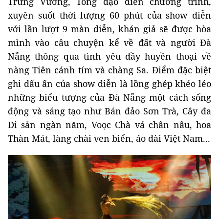
Trưng Vương, Tổng đạo diễn chương trình,
xuyên suốt thời lượng 60 phút của show diễn
với lần lượt 9 màn diễn, khán giả sẽ được hòa
mình vào câu chuyện kể về đất và người Đà
Nẵng thông qua tình yêu đầy huyền thoại về
nàng Tiên cánh tím và chàng Sa. Điểm đặc biệt
ghi dấu ấn của show diễn là lồng ghép khéo léo
những biểu tượng của Đà Nẵng một cách sống
động và sáng tạo như Bán đảo Sơn Trà, Cây đa
Di sản ngàn năm, Voọc Chà vá chân nâu, hoa
Thàn Mát, làng chài ven biển, áo dài Việt Nam...