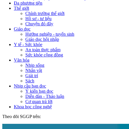
Đa phương tiện
Thế giới
Chính trường thế giới
Hồ sơ - tư liệu
Chuyện đó đây
Giáo dục
Hướng nghiệp - tuyển sinh
Giáo dục hội nhập
Y tế - Sức khỏe
An toàn thực phẩm
Sức khỏe cộng đồng
Văn hóa
Nhịp sống
Nhân vật
Giải trí
Sách
Nhịp cầu bạn đọc
Ý kiến bạn đọc
Diễn đàn - Thảo luận
Cơ quan trả lời
Khoa học công nghệ
Theo dõi SGGP trên: