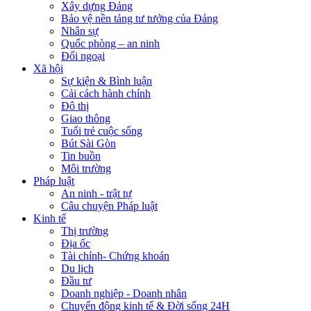
Xây dựng Đảng
Bảo vệ nền tảng tư tưởng của Đảng
Nhân sự
Quốc phòng – an ninh
Đối ngoại
Xã hội
Sự kiện & Bình luận
Cải cách hành chính
Đô thị
Giao thông
Tuổi trẻ cuộc sống
Bút Sài Gòn
Tin buồn
Môi trường
Pháp luật
An ninh - trật tự
Câu chuyện Pháp luật
Kinh tế
Thị trường
Địa ốc
Tài chính- Chứng khoán
Du lịch
Đầu tư
Doanh nghiệp - Doanh nhân
Chuyển động kinh tế & Đời sống 24H