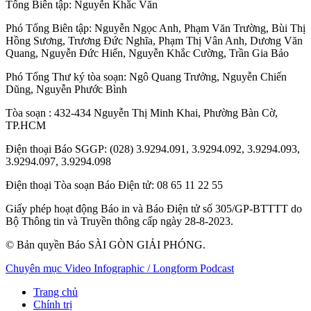
Tổng Biên tập:
Nguyễn Khắc Văn
Phó Tổng Biên tập:
Nguyễn Ngọc Anh
,
Phạm Văn Trường
,
Bùi Thị
Hồng Sương
,
Trương Đức Nghĩa
,
Phạm Thị Vân Anh
,
Dương Văn
Quang
,
Nguyễn Đức Hiển
,
Nguyễn Khắc Cường
,
Trần Gia Bảo
Phó Tổng Thư ký tòa soạn:
Ngô Quang Trưởng
,
Nguyễn Chiến
Dũng
,
Nguyễn Phước Bình
Tòa soạn
: 432-434 Nguyễn Thị Minh Khai, Phường Bàn Cờ,
TP.HCM
Điện thoại Báo SGGP
: (028) 3.9294.091, 3.9294.092, 3.9294.093,
3.9294.097, 3.9294.098
Điện thoại Tòa soạn Báo Điện tử
: 08 65 11 22 55
Giấy phép hoạt động Báo in và Báo Điện tử số 305/GP-BTTTT do
Bộ Thông tin và Truyền thông cấp ngày 28-8-2023.
© Bản quyền Báo SÀI GÒN GIẢI PHÓNG.
Chuyên mục
Video
Infographic / Longform
Podcast
Trang chủ
Chính trị