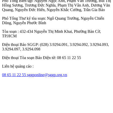
Phó Tổng Biên tập:
Nguyễn Ngọc Anh
,
Phạm Văn Trường
,
Bùi Thị
Hồng Sương
,
Trương Đức Nghĩa
,
Phạm Thị Vân Anh
,
Dương Văn
Quang
,
Nguyễn Đức Hiển
,
Nguyễn Khắc Cường
,
Trần Gia Bảo
Phó Tổng Thư ký tòa soạn:
Ngô Quang Trưởng
,
Nguyễn Chiến
Dũng
,
Nguyễn Phước Bình
Tòa soạn : 432-434 Nguyễn Thị Minh Khai, Phường Bàn Cờ,
TP.HCM
Điện thoại Báo SGGP: (028) 3.9294.091, 3.9294.092, 3.9294.093,
3.9294.097, 3.9294.098
Điện thoại Tòa soạn Báo Điện tử: 08 65 11 22 55
Liên hệ quảng cáo :
08 65 11 22 55
sggponline@sggp.org.vn